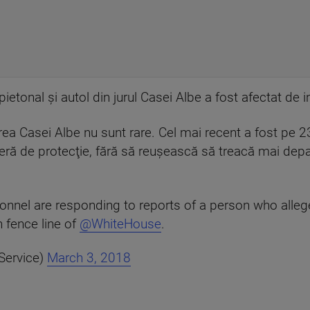
ietonal și autol din jurul Casei Albe a fost afectat de i
rea Casei Albe nu sunt rare. Cel mai recent a fost pe 23
ieră de protecţie, fără să reuşească să treacă mai depa
nel are responding to reports of a person who alleged
 fence line of
@WhiteHouse
.
Service)
March 3, 2018