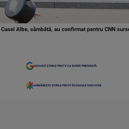
a Casei Albe, sâmbătă, au confirmat pentru CNN surse
ADAUGĂ ȘTIRILE PROTV CA SURSĂ PREFERATĂ
URMĂREȘTE ȘTIRILE PROTV ÎN GOOGLE DISCOVER