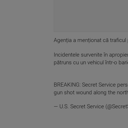
Agenția a menționat că traficul p
Incidentele survenite în apropie
pătruns cu un vehicul într-o bar
BREAKING: Secret Service person
gun shot wound along the north
— U.S. Secret Service (@Secret