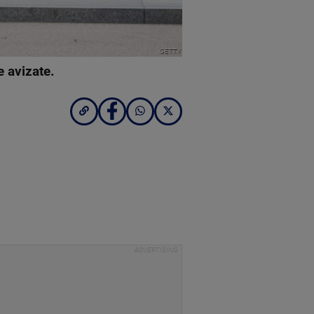
GETTY
 avizate.