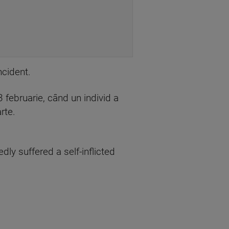
ncident.
 februarie, când un individ a
rte.
ly suffered a self-inflicted