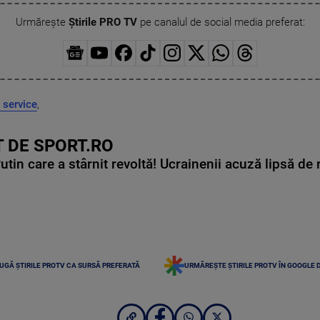
Urmărește
Știrile PRO TV
pe canalul de social media preferat:
 service
,
 DE SPORT.RO
in care a stârnit revoltă! Ucrainenii acuză lipsă de r
UGĂ ȘTIRILE PROTV CA SURSĂ PREFERATĂ
URMĂREȘTE ȘTIRILE PROTV ÎN GOOGLE 