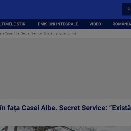
P
LTIMELE ȘTIRI
EMISIUNI INTEGRALE
VIDEO
ROMÂNIA,
ața Casei Albe. Secret Service: ”Există o singură victimă”
n fața Casei Albe. Secret Service: ”Există