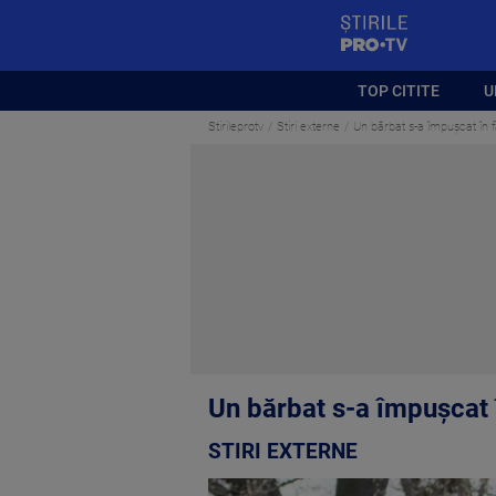
StirilePROTV
TOP CITITE
U
Stirileprotv
Stiri externe
Un bărbat s-a împușcat în f
Un bărbat s-a împușcat î
STIRI EXTERNE