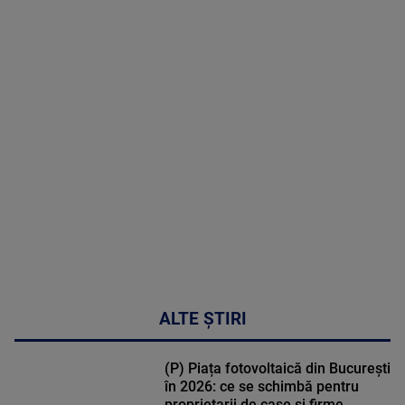
2026
MAI
MULTE
DETALII
48:24
ALTE ȘTIRI
(P) Piața fotovoltaică din București
în 2026: ce se schimbă pentru
proprietarii de case și firme