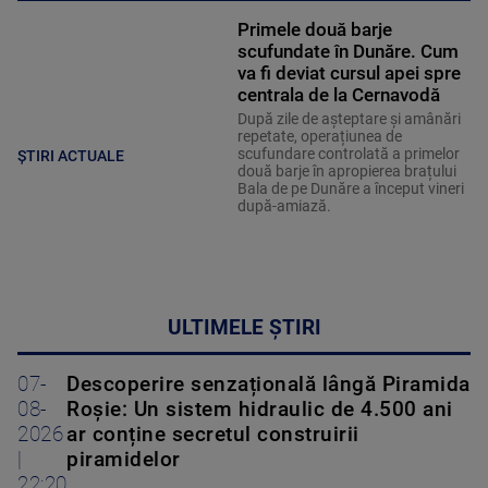
Primele două barje
scufundate în Dunăre. Cum
va fi deviat cursul apei spre
centrala de la Cernavodă
După zile de așteptare și amânări
repetate, operațiunea de
scufundare controlată a primelor
ȘTIRI ACTUALE
două barje în apropierea brațului
Bala de pe Dunăre a început vineri
după-amiază.
ULTIMELE ȘTIRI
07-
Descoperire senzațională lângă Piramida
08-
Roșie: Un sistem hidraulic de 4.500 ani
2026
ar conține secretul construirii
|
piramidelor
22:20