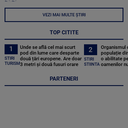
VEZI MAI MULTE ȘTIRI
TOP CITITE
Unde se află cel mai scurt
Organismul 
1
2
pod din lume care desparte
populație di
STIRI
două țări europene. Are doar
o abilitate p
STIRI
TURISM
3 metri și două fusuri orare
oamenilor nu
STIINTA
PARTENERI