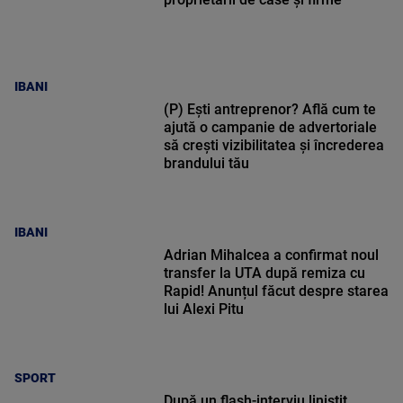
IBANI
(P) Ești antreprenor? Află cum te
ajută o campanie de advertoriale
să crești vizibilitatea și încrederea
brandului tău
IBANI
Adrian Mihalcea a confirmat noul
transfer la UTA după remiza cu
Rapid! Anunțul făcut despre starea
lui Alexi Pitu
SPORT
După un flash-interviu liniștit,