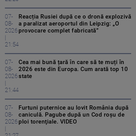
07-
Reacția Rusiei după ce o dronă explozivă
08-
a paralizat aeroportul din Leipzig: „O
2026
provocare complet fabricată”
|
21:54
07-
Cea mai bună țară în care să te muți în
08-
2026 este din Europa. Cum arată top 10
2026
state
|
21:44
07-
Furtuni puternice au lovit România după
08-
caniculă. Pagube după un Cod roşu de
2026
ploi torenţiale. VIDEO
|
21:27