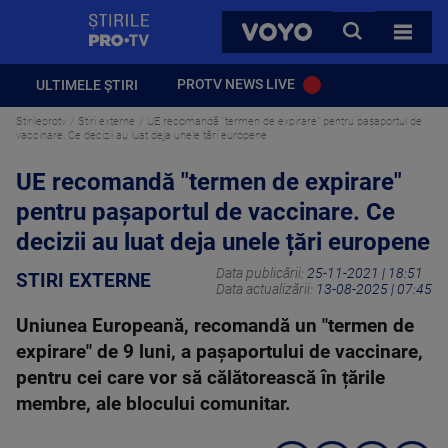
StirilePROTV
CAUTA
VOYO
TOATE 
PROTV NEWS LIVE
ULTIMELE ȘTIRI
Stirileprotv
Stiri externe
UE recomandă "termen de expirare" pentru pașaportul de
vaccinare. Ce decizii au luat deja unele țări europene
UE recomandă "termen de expirare"
pentru pașaportul de vaccinare. Ce
decizii au luat deja unele țări europene
Data publicării:
25-11-2021 | 18:51
STIRI EXTERNE
Data actualizării:
13-08-2025 | 07:45
Uniunea Europeană, recomandă un "termen de
expirare" de 9 luni, a pașaportului de vaccinare,
pentru cei care vor să călătorească în țările
membre, ale blocului comunitar.