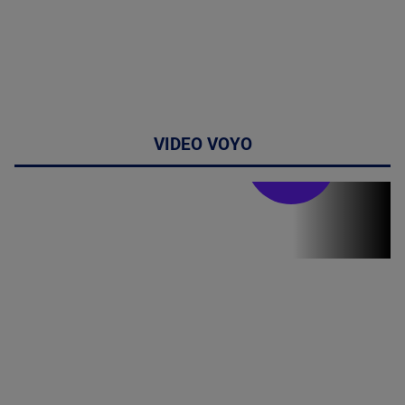
VIDEO VOYO
Stirile PRO TV
Stirile PRO
TV # 19.00 -
07 August