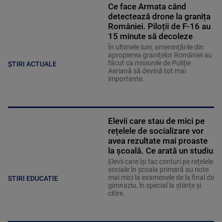
Ce face Armata când
detectează drone la granița
României. Piloții de F-16 au
15 minute să decoleze
În ultimele luni, amenințările din
apropierea granițelor României au
făcut ca misiunile de Poliție
ȘTIRI ACTUALE
Aeriană să devină tot mai
importante.
Elevii care stau de mici pe
rețelele de socializare vor
avea rezultate mai proaste
la școală. Ce arată un studiu
Elevii care îşi fac conturi pe rețelele
sociale în școala primară au note
mai mici la examenele de la final de
STIRI EDUCATIE
gimnaziu, în special la științe și
citire.