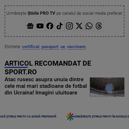
Urmărește
Știrile PRO TV
pe canalul de social media preferat:
Etichete:
certificat
,
pasaport
,
ue
,
vaccinare
,
ARTICOL RECOMANDAT DE
SPORT.RO
Atac rusesc asupra unuia dintre
cele mai mari stadioane de fotbal
din Ucraina! Imagini uluitoare
UGĂ ȘTIRILE PROTV CA SURSĂ PREFERATĂ
URMĂREȘTE ȘTIRILE PROTV ÎN GOOGLE 