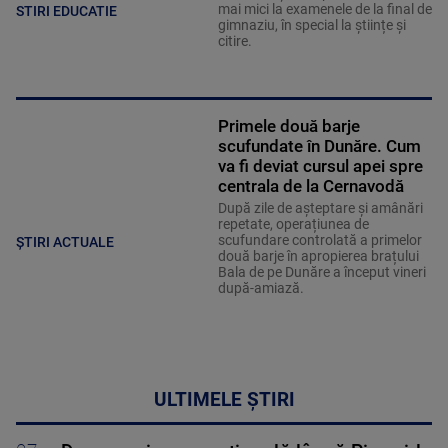
mai mici la examenele de la final de
STIRI EDUCATIE
gimnaziu, în special la științe și
citire.
Primele două barje
scufundate în Dunăre. Cum
va fi deviat cursul apei spre
centrala de la Cernavodă
După zile de așteptare și amânări
repetate, operațiunea de
scufundare controlată a primelor
ȘTIRI ACTUALE
două barje în apropierea brațului
Bala de pe Dunăre a început vineri
după-amiază.
ULTIMELE ȘTIRI