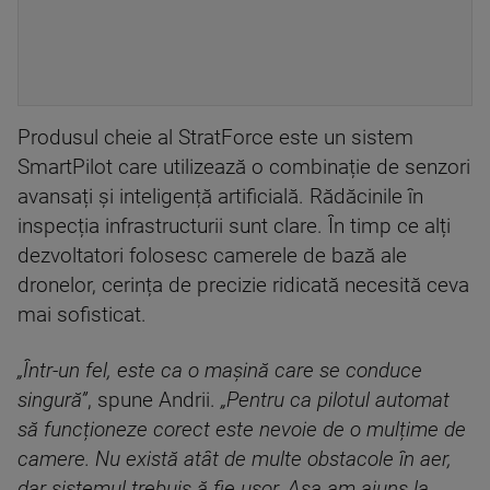
Produsul cheie al StratForce este un sistem
SmartPilot care utilizează o combinație de senzori
avansați și inteligență artificială. Rădăcinile în
inspecția infrastructurii sunt clare. În timp ce alți
dezvoltatori folosesc camerele de bază ale
dronelor, cerința de precizie ridicată necesită ceva
mai sofisticat.
„Într-un fel, este ca o mașină care se conduce
singură”
, spune Andrii.
„Pentru ca pilotul automat
să funcționeze corect este nevoie de o mulțime de
camere. Nu există atât de multe obstacole în aer,
dar sistemul trebuis ă fie ușor. Așa am ajuns la