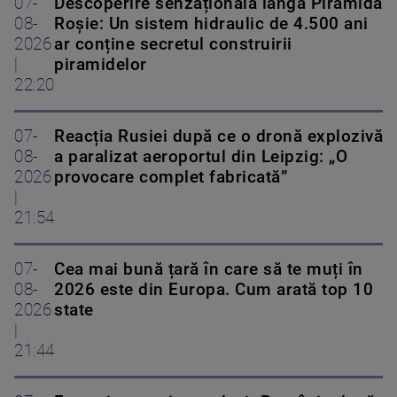
07-
Descoperire senzațională lângă Piramida
08-
Roșie: Un sistem hidraulic de 4.500 ani
2026
ar conține secretul construirii
|
piramidelor
22:20
07-
Reacția Rusiei după ce o dronă explozivă
08-
a paralizat aeroportul din Leipzig: „O
2026
provocare complet fabricată”
|
21:54
07-
Cea mai bună țară în care să te muți în
08-
2026 este din Europa. Cum arată top 10
2026
state
|
21:44