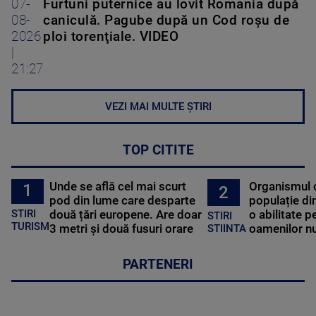
07-
Furtuni puternice au lovit România după
08-
caniculă. Pagube după un Cod roşu de
2026
ploi torenţiale. VIDEO
|
21:27
VEZI MAI MULTE ȘTIRI
TOP CITITE
Unde se află cel mai scurt
Organismul 
1
2
pod din lume care desparte
populație di
STIRI
două țări europene. Are doar
o abilitate p
STIRI
TURISM
3 metri și două fusuri orare
oamenilor nu
STIINTA
PARTENERI