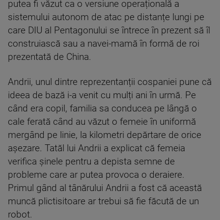
putea fi văzut ca o versiune operațională a
sistemului autonom de atac pe distanțe lungi pe
care DIU al Pentagonului se întrece în prezent să îl
construiască sau a navei-mamă în formă de roi
prezentată de China.
Andrii, unul dintre reprezentanții cospaniei pune că
ideea de bază i-a venit cu mulți ani în urmă. Pe
când era copil, familia sa conducea pe lângă o
cale ferată când au văzut o femeie în uniformă
mergând pe linie, la kilometri depărtare de orice
așezare. Tatăl lui Andrii a explicat că femeia
verifica șinele pentru a depista semne de
probleme care ar putea provoca o deraiere.
Primul gând al tânărului Andrii a fost că această
muncă plictisitoare ar trebui să fie făcută de un
robot.