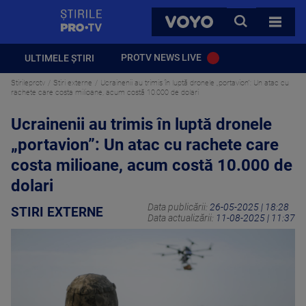
StirilePROTV
CAUTA
VOYO
TOATE 
PROTV NEWS LIVE
ULTIMELE ȘTIRI
Stirileprotv
Stiri externe
Ucrainenii au trimis în luptă dronele „portavion”: Un atac cu
rachete care costa milioane, acum costă 10.000 de dolari
Ucrainenii au trimis în luptă dronele
„portavion”: Un atac cu rachete care
costa milioane, acum costă 10.000 de
dolari
Data publicării:
26-05-2025 | 18:28
STIRI EXTERNE
Data actualizării:
11-08-2025 | 11:37