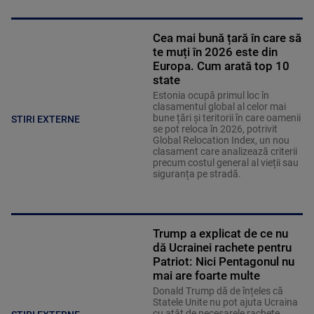
Cea mai bună țară în care să
te muți în 2026 este din
Europa. Cum arată top 10
state
Estonia ocupă primul loc în
clasamentul global al celor mai
bune țări și teritorii în care oamenii
STIRI EXTERNE
se pot reloca în 2026, potrivit
Global Relocation Index, un nou
clasament care analizează criterii
precum costul general al vieții sau
siguranța pe stradă.
Trump a explicat de ce nu
dă Ucrainei rachete pentru
Patriot: Nici Pentagonul nu
mai are foarte multe
Donald Trump dă de înțeles că
Statele Unite nu pot ajuta Ucraina
cu atât de necesarele rachete