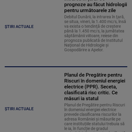
prognoze au făcut hidrologii
pentru următoarele zile
Debitul Dunării, la intrarea în ţară,
se situa, vineri, la 1.400 mc/s, însă
va exista o tendinţă de creştere
ȘTIRI ACTUALE
până la 1.450 mc/s, la jumătatea
săptămânii viitoare, reiese din
prognoza publicată de Institutul
Naţional de Hidrologie şi
Gospodărire a Apelor.
Planul de Pregătire pentru
Riscuri în domeniul energiei
electrice (PPR). Seceta,
clasificată risc critic. Ce
măsuri ia statul
Planul de Pregătire pentru Riscuri
ȘTIRI ACTUALE
în domeniul energiei electrice
prevede clasificarea riscurilor la
adresa României și măsurile pe
care instituțiile statului trebuia să
le ia, în funcție de gradul