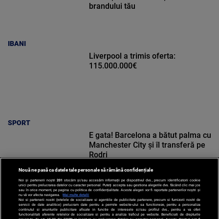
brandului tău
IBANI
Liverpool a trimis oferta:
115.000.000€
SPORT
E gata! Barcelona a bătut palma cu
Manchester City și îl transferă pe
Rodri
Nouă ne pasă ca datele tale personale să rămână confidențiale
Noi și partenerii noștri
201
stocăm și/sau accesăm informații pe dispozitivul dvs., precum identificatorii cookie
unici pentru prelucrarea datelor cu caracter personal. Puteți accepta sau gestiona alegerile dvs. făcând clic mai jos
sau în orice moment, pe pagina cu politica de confidențialitate. Aceste alegeri vor fi raportate partenerilor noștri și
nu vă vor afecta navigarea.
Mai multe detalii
Noi si partenerii nostri (retelele de socializare si agentiile de publicitate partenere, precum si furnizorii nostri de
SPORT
servicii de date analitice) prelucram date pentru a permite website-ului sa functioneze, pentru a personaliza
continutul si anunturile publicitare afisate in functie de interesele si/sau profilul dvs., pentru a va oferi
functionalitati aferente retelelor de socializare si pentru a analiza traficul pe website. Beneficiati de drepturile