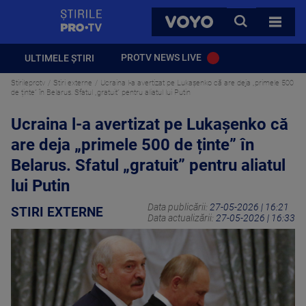
StirilePROTV
CAUTA
VOYO
TOATE 
PROTV NEWS LIVE
ULTIMELE ȘTIRI
Stirileprotv
Stiri externe
Ucraina l-a avertizat pe Lukașenko că are deja „primele 500
de ținte” în Belarus. Sfatul „gratuit” pentru aliatul lui Putin
Ucraina l-a avertizat pe Lukașenko că
are deja „primele 500 de ținte” în
Belarus. Sfatul „gratuit” pentru aliatul
lui Putin
Data publicării:
27-05-2026 | 16:21
STIRI EXTERNE
Data actualizării:
27-05-2026 | 16:33