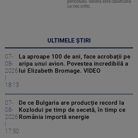
pericolului. Seceta este clasificată
ca risc critic.
ULTIMELE ȘTIRI
07-
La aproape 100 de ani, face acrobații pe
08-
aripa unui avion. Povestea incredibilă a
2026
lui Elizabeth Bromage. VIDEO
|
18:13
07-
De ce Bulgaria are producție record la
08-
Kozlodui pe timp de secetă, în timp ce
2026
România importă energie
|
17:50