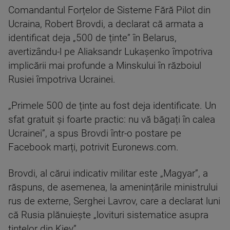
Comandantul Forțelor de Sisteme Fără Pilot din
Ucraina, Robert Brovdi, a declarat că armata a
identificat deja „500 de ținte” în Belarus,
avertizându-l pe Aliaksandr Lukașenko împotriva
implicării mai profunde a Minskului în războiul
Rusiei împotriva Ucrainei.
„Primele 500 de ținte au fost deja identificate. Un
sfat gratuit și foarte practic: nu vă băgați în calea
Ucrainei”, a spus Brovdi într-o postare pe
Facebook marți, potrivit Euronews.com.
Brovdi, al cărui indicativ militar este „Magyar”, a
răspuns, de asemenea, la amenințările ministrului
rus de externe, Serghei Lavrov, care a declarat luni
că Rusia plănuiește „lovituri sistematice asupra
țintelor din Kiev”.