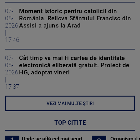
07-
Moment istoric pentru catolicii din
08-
România. Relicva Sfântului Francisc din
2026
Assisi a ajuns la Arad
|
17:46
07-
Cât timp va mai fi cartea de identitate
08-
electronică eliberată gratuit. Proiect de
2026
HG, adoptat vineri
|
17:37
VEZI MAI MULTE ȘTIRI
TOP CITITE
Unde se află cel mai scurt
Organismul 