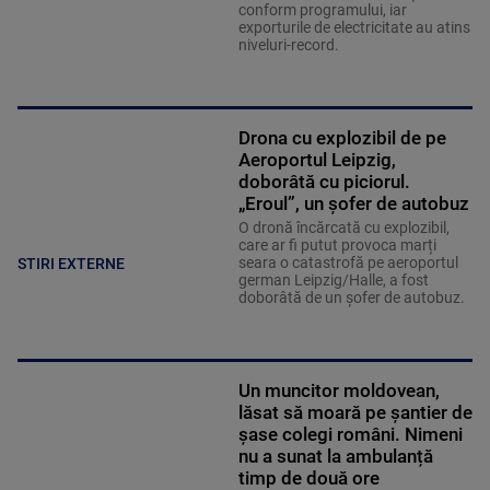
conform programului, iar
exporturile de electricitate au atins
niveluri-record.
Drona cu explozibil de pe
Aeroportul Leipzig,
doborâtă cu piciorul.
„Eroul”, un șofer de autobuz
O dronă încărcată cu explozibil,
care ar fi putut provoca marți
seara o catastrofă pe aeroportul
STIRI EXTERNE
german Leipzig/Halle, a fost
doborâtă de un șofer de autobuz.
Un muncitor moldovean,
lăsat să moară pe șantier de
șase colegi români. Nimeni
nu a sunat la ambulanță
timp de două ore