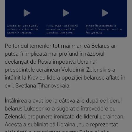
Un copil de 14 ani a ucis 5
WHIB, trupa K-pop în plină
Sting a făcut spectacol la
profesori și a rănit zeci de
ascensiune, cucerită de
Untold, în fața a zeci de mii de
oameni în Thailanda, ...
România: „Este și mai ...
fani. Artistul a ...
Pe fondul temerilor tot mai mari că Belarus ar
putea fi implicată mai profund în războiul
declanșat de Rusia împotriva Ucraina,
președintele ucrainean Volodimir Zelenski s-a
întâlnit la Kiev cu lidera opoziției belaruse aflate în
exil, Svetlana Tihanovskaia.
Întâlnirea a avut loc la câteva zile după ce liderul
belarus Lukașenko a sugerat o întrevedere cu
Zelenski, propunere ironizată de liderul ucrainean.
Acesta a subliniat că Ucraina „nu a reprezentat