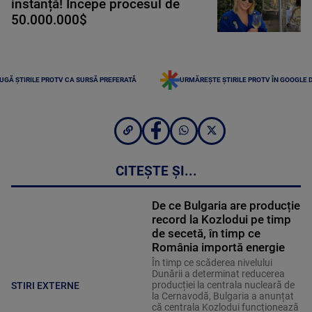
instanță! Începe procesul de
50.000.000$
UGĂ ȘTIRILE PROTV CA SURSĂ PREFERATĂ
URMĂREȘTE ȘTIRILE PROTV ÎN GOOGLE 
CITEȘTE ȘI...
De ce Bulgaria are producție
record la Kozlodui pe timp
de secetă, în timp ce
România importă energie
În timp ce scăderea nivelului
Dunării a determinat reducerea
producției la centrala nucleară de
STIRI EXTERNE
la Cernavodă, Bulgaria a anunțat
că centrala Kozlodui funcționează