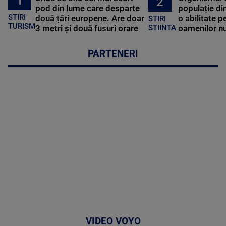
1
2
pod din lume care desparte
populație di
STIRI
două țări europene. Are doar
o abilitate p
STIRI
TURISM
3 metri și două fusuri orare
oamenilor nu
STIINTA
PARTENERI
VIDEO VOYO