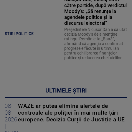
către partide, după verdictul
Moody's: „Să renunțe la
agendele politice şi la
discursul electoral”
Președintele Nicușor Dan a salutat
STIRI POLITICE
decizia Moody’s de a menține
ratingul României la „Baa3”,
afirmând că agenția a confirmat
progresele făcute în ultimul an
pentru echilibrarea finanțelor
publice și reducerea cheltuielilor.
ULTIMELE ȘTIRI
08-
WAZE ar putea elimina alertele de
08-
controale ale poliției în mai multe țări
2026
europene. Decizia Curții de Justiție a UE
|