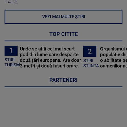
14:16
VEZI MAI MULTE ȘTIRI
TOP CITITE
Unde se află cel mai scurt
Organismul 
1
2
pod din lume care desparte
populație di
STIRI
două țări europene. Are doar
o abilitate p
STIRI
TURISM
3 metri și două fusuri orare
oamenilor nu
STIINTA
PARTENERI