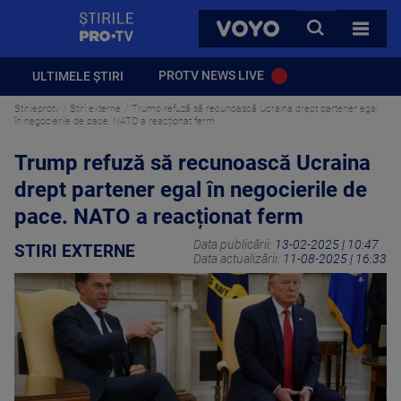
StirilePROTV
CAUTA
VOYO
TOATE 
PROTV NEWS LIVE
ULTIMELE ȘTIRI
Stirileprotv
Stiri externe
Trump refuză să recunoască Ucraina drept partener egal
în negocierile de pace. NATO a reacționat ferm
Trump refuză să recunoască Ucraina
drept partener egal în negocierile de
pace. NATO a reacționat ferm
Data publicării:
13-02-2025 | 10:47
STIRI EXTERNE
Data actualizării:
11-08-2025 | 16:33