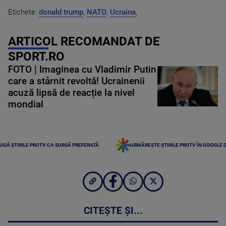
Etichete:
donald trump
,
NATO
,
Ucraina
,
ARTICOL RECOMANDAT DE
SPORT.RO
FOTO | Imaginea cu Vladimir Putin
care a stârnit revoltă! Ucrainenii
acuză lipsă de reacție la nivel
mondial
UGĂ ȘTIRILE PROTV CA SURSĂ PREFERATĂ
URMĂREȘTE ȘTIRILE PROTV ÎN GOOGLE 
CITEȘTE ȘI...