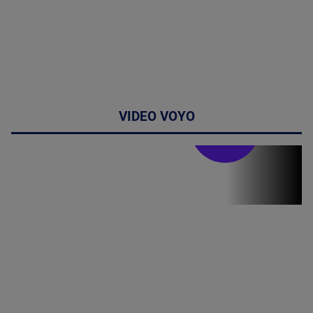
VIDEO VOYO
Stirile PRO TV
Stirile PRO
TV # 07.00 -
08 August