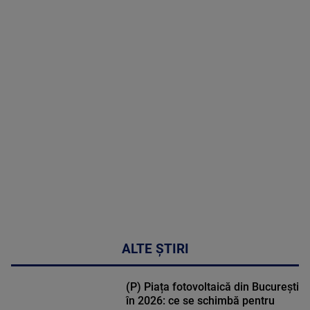
2026
MAI
MULTE
DETALII
02:32:45
ALTE ȘTIRI
(P) Piața fotovoltaică din București
în 2026: ce se schimbă pentru