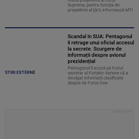
fostul preşedinte al Curţii
Supreme, pentru funcţia de
preşedinte al ţării, informează MTI.
Scandal în SUA: Pentagonul
îi retrage unui oficial accesul
la secrete. Scurgere de
informații despre avionul
prezidențial
Pentagonul îl acuză pe fostul
STIRI EXTERNE
secretar al Forțelor Aeriene că a
divulgat informații clasificate
despre Air Force One.