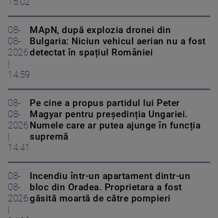
15:02
08-
MApN, după explozia dronei din
08-
Bulgaria: Niciun vehicul aerian nu a fost
2026
detectat în spațiul României
|
14:59
08-
Pe cine a propus partidul lui Peter
08-
Magyar pentru președinția Ungariei.
2026
Numele care ar putea ajunge în funcția
|
supremă
14:41
08-
Incendiu într-un apartament dintr-un
08-
bloc din Oradea. Proprietara a fost
2026
găsită moartă de către pompieri
|