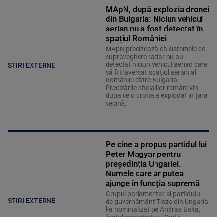
MApN, după explozia dronei
din Bulgaria: Niciun vehicul
aerian nu a fost detectat în
spațiul României
MApN precizează că sistemele de
supraveghere radar nu au
detectat niciun vehicul aerian care
STIRI EXTERNE
să fi traversat spațiul aerian al
României către Bulgaria.
Precizările oficialilor români vin
după ce o dronă a explodat în țara
vecină.
Pe cine a propus partidul lui
Peter Magyar pentru
președinția Ungariei.
Numele care ar putea
ajunge în funcția supremă
Grupul parlamentar al partidului
STIRI EXTERNE
de guvernământ Tisza din Ungaria
l-a nominalizat pe Andras Baka,