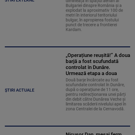
dimineața în spațiul aerian al
Bulgariei dinspre România și a
explodat la aproximativ 100 de
metri în interiorul teritoriului
bulgar, în apropierea fostului
punct de trecere a frontierei
Kardam.
„Operațiune reușită!” A doua
barjă a fost scufundată
controlat în Dunăre.
Urmează etapa a doua
Două barje încărcate au fost
scufundate controlat în Dunăre,
după o operațiune de 11 ore,
ȘTIRI ACTUALE
pentru redirecționarea unei părți
din debit către Dunărea Veche și
limitarea scăderii nivelului apei în
zona Centralei de la Cernavodă.
Nicușor Dan, mesaj ferm