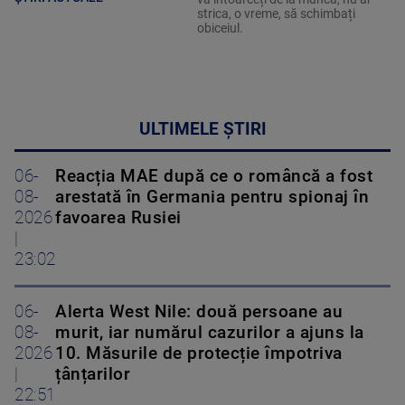
strica, o vreme, să schimbați
obiceiul.
ULTIMELE ȘTIRI
06-
Reacția MAE după ce o româncă a fost
08-
arestată în Germania pentru spionaj în
2026
favoarea Rusiei
|
23:02
06-
Alerta West Nile: două persoane au
08-
murit, iar numărul cazurilor a ajuns la
2026
10. Măsurile de protecție împotriva
|
țânțarilor
22:51