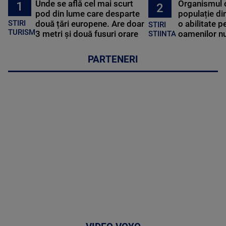
Unde se află cel mai scurt
Organismul 
1
2
pod din lume care desparte
populație di
STIRI
două țări europene. Are doar
o abilitate p
STIRI
TURISM
3 metri și două fusuri orare
oamenilor nu
STIINTA
PARTENERI