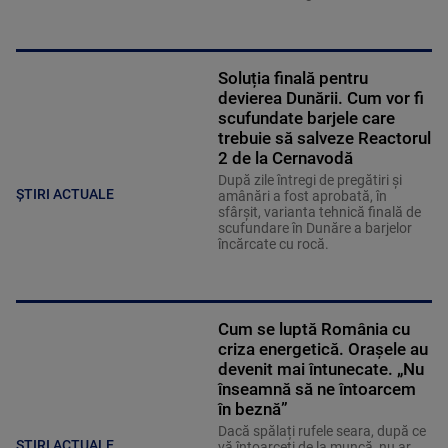
Soluția finală pentru
devierea Dunării. Cum vor fi
scufundate barjele care
trebuie să salveze Reactorul
2 de la Cernavodă
După zile întregi de pregătiri și
ȘTIRI ACTUALE
amânări a fost aprobată, în
sfârșit, varianta tehnică finală de
scufundare în Dunăre a barjelor
încărcate cu rocă.
Cum se luptă România cu
criza energetică. Orașele au
devenit mai întunecate. „Nu
înseamnă să ne întoarcem
în beznă”
Dacă spălați rufele seara, după ce
ȘTIRI ACTUALE
vă întoarceți de la muncă, nu ar