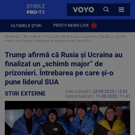
StirilePROTV
CAUTA
VOYO
TOATE 
PROTV NEWS LIVE
ULTIMELE ȘTIRI
Stirileprotv
Stiri externe
Trump afirmă că Rusia și Ucraina au finalizat un „schimb
major” de prizonieri. Întrebarea pe care și-o pune liderul SUA
Trump afirmă că Rusia și Ucraina au
finalizat un „schimb major” de
prizonieri. Întrebarea pe care și-o
pune liderul SUA
Data publicării:
23-05-2025 | 13:35
STIRI EXTERNE
Data actualizării:
11-08-2025 | 11:41