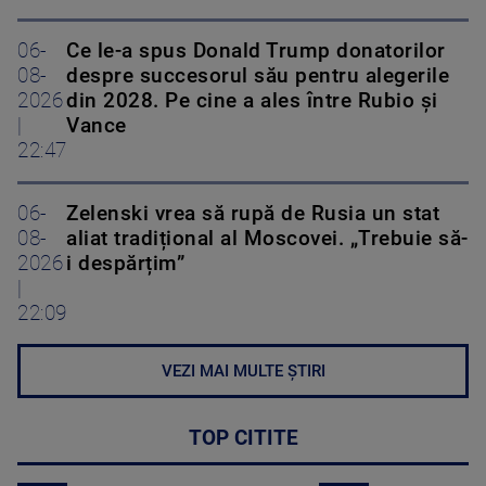
06-
Ce le-a spus Donald Trump donatorilor
08-
despre succesorul său pentru alegerile
2026
din 2028. Pe cine a ales între Rubio și
|
Vance
22:47
06-
Zelenski vrea să rupă de Rusia un stat
08-
aliat tradițional al Moscovei. „Trebuie să-
2026
i despărțim”
|
22:09
VEZI MAI MULTE ȘTIRI
TOP CITITE