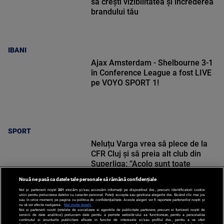
să crești vizibilitatea și încrederea
brandului tău
IBANI
Ajax Amsterdam - Shelbourne 3-1
în Conference League a fost LIVE
pe VOYO SPORT 1!
SPORT
Neluțu Varga vrea să plece de la
CFR Cluj și să preia alt club din
Superliga: ”Acolo sunt toate
condițiile”
Nouă ne pasă ca datele tale personale să rămână confidențiale
Noi și partenerii noștri
201
stocăm și/sau accesăm informații pe dispozitivul dvs., precum identificatorii cookie
unici pentru prelucrarea datelor cu caracter personal. Puteți accepta sau gestiona alegerile dvs. făcând clic mai jos
sau în orice moment, pe pagina cu politica de confidențialitate. Aceste alegeri vor fi raportate partenerilor noștri și
nu vă vor afecta navigarea.
Mai multe detalii
Noi si partenerii nostri (retelele de socializare si agentiile de publicitate partenere, precum si furnizorii nostri de
SPORT
servicii de date analitice) prelucram date pentru a permite website-ului sa functioneze, pentru a personaliza
continutul si anunturile publicitare afisate in functie de interesele si/sau profilul dvs., pentru a va oferi