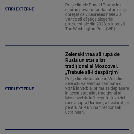
Președintele Donald Trump le-a
STIRI EXTERNE
spus în privat unor donatori că își
dorește ca vicepreședintele JD
Vance să câștige alegerile
prezidențiale din 2028, relatează
The Washington Post (WP).
Zelenski vrea să rupă de
Rusia un stat aliat
tradițional al Moscovei.
„Trebuie să-i despărțim”
Președintele ucrainean Volodimir
Zelenski va efectua sâmbătă o
vizită în Serbia, prima sa deplasare
STIRI EXTERNE
în acest stat aliat tradițional al
Moscovei de la începutul invaziei
ruse asupra Ucrainei, a declarat joi
pentru AFP un înalt responsabil
ucrainean.