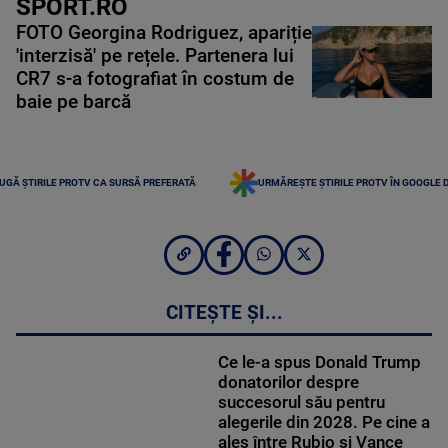
SPORT.RO
FOTO Georgina Rodriguez, apariție
'interzisă' pe rețele. Partenera lui
CR7 s-a fotografiat în costum de
baie pe barcă
UGĂ ȘTIRILE PROTV CA SURSĂ PREFERATĂ
URMĂREȘTE ȘTIRILE PROTV ÎN GOOGLE 
CITEȘTE ȘI...
Ce le-a spus Donald Trump
donatorilor despre
succesorul său pentru
alegerile din 2028. Pe cine a
ales între Rubio și Vance