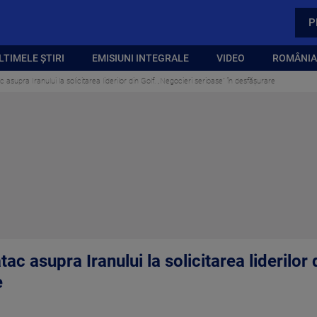
P
LTIMELE ȘTIRI
EMISIUNI INTEGRALE
VIDEO
ROMÂNIA,
asupra Iranului la solicitarea liderilor din Golf. „Negocieri serioase” în desfășurare
ac asupra Iranului la solicitarea liderilor 
e