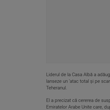
Liderul de la Casa Albă a adăuga
lanseze un 'atac total și pe sca
Teheranul.
El a precizat că cererea de suspe
Emiratelor Arabe Unite care, du