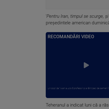
'
Pentru Iran, timpul se scurge, și
președintele american duminică 
RECOMANDĂRI VIDEO
Un copil de 14 ani a ucis 5 profesori și a rănit zeci de oameni în
Teheranul a indicat luni că a ră