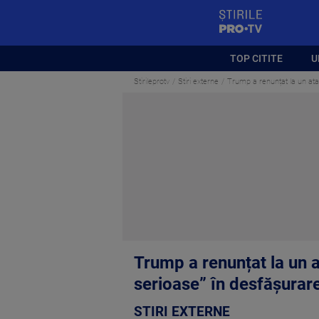
StirilePROTV
TOP CITITE
U
Stirileprotv
Stiri externe
Trump a renunțat la un atac 
Trump a renunțat la un at
serioase” în desfășurar
STIRI EXTERNE