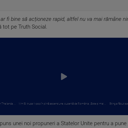
 ar fi bine să acționeze rapid, altfel nu va mai rămâne ni
tot pe Truth Social.
 Thailanda, ...
WHIB, trupa K-pop în plină ascensiune, cucerită de România: „Este și mai ...
Sting a făcut spe
spuns unei noi propuneri a Statelor Unite pentru a pune 