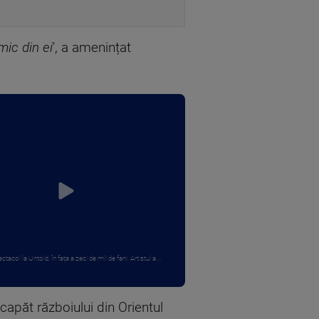
mic din ei
', a amenințat
ctacol la Untold, în fața a zeci de mii de fani. Artistul a ...
capăt războiului din Orientul