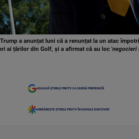
rump a anunțat luni că a renunțat la un atac împotri
i ai țărilor din Golf, și a afirmat că au loc '
negocieri
ADAUGĂ ȘTIRILE PROTV CA SURSĂ PREFERATĂ
URMĂREȘTE ȘTIRILE PROTV ÎN GOOGLE DISCOVER