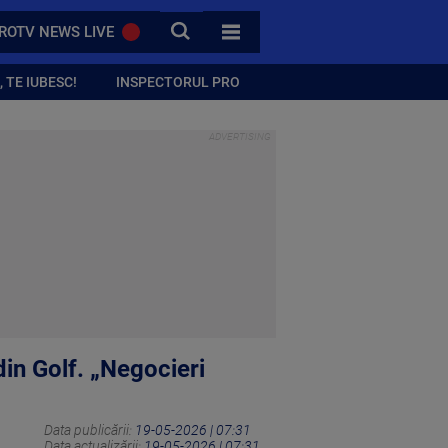
CAUTA
ROTV NEWS LIVE
TOATE CATEGORIILE
 TE IUBESC!
INSPECTORUL PRO
din Golf. „Negocieri
Data publicării:
19-05-2026 | 07:31
Data actualizării:
19-05-2026 | 07:31