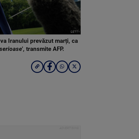
GETTY
va Iranului prevăzut marți, ca
 serioase
', transmite AFP.