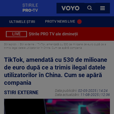
StirilePROTV
CAUTA
VOYO
TOATE 
PROTV NEWS LIVE
ULTIMELE ȘTIRI
LIVE
Știrile PRO TV ale dimineții
Stirileprotv
Stiri externe
TikTok, amendată cu 530 de milioane de euro după ce a
trimis ilegal datele utilizatorilor în China. Cum se apără compania
TikTok, amendată cu 530 de milioane
de euro după ce a trimis ilegal datele
utilizatorilor în China. Cum se apără
compania
Data publicării:
02-05-2025 | 14:24
STIRI EXTERNE
Data actualizării:
11-08-2025 | 12:36