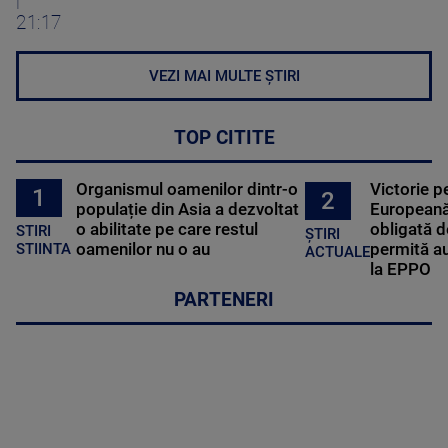
|
21:17
VEZI MAI MULTE ȘTIRI
TOP CITITE
Organismul oamenilor dintr-o
Victorie p
1
2
populație din Asia a dezvoltat
Europeană
o abilitate pe care restul
obligată d
STIRI
ȘTIRI
oamenilor nu o au
permită au
STIINTA
ACTUALE
la EPPO
PARTENERI