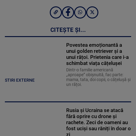
CITEȘTE ȘI...
Povestea emoționantă a
unui golden retriever și a
unui rățoi. Prietenia care i-a
schimbat viața cățelușei
Dintr-o familie americană
„aproape” obișnuită, fac parte:
mama, tata, doi copii, o cățelușă și
STIRI EXTERNE
un rățoi.
Rusia și Ucraina se atacă
fără oprire cu drone și
rachete. Zeci de oameni au
fost uciși sau răniți în doar o
zi