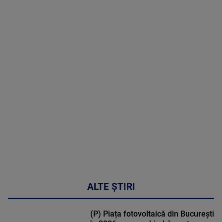
09 August
2026
MAI
MULTE
DETALII
31:15
ALTE ȘTIRI
(P) Piața fotovoltaică din București