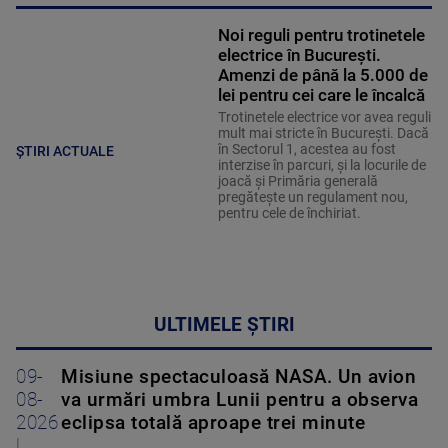
Noi reguli pentru trotinetele
electrice în București.
Amenzi de până la 5.000 de
lei pentru cei care le încalcă
Trotinetele electrice vor avea reguli
mult mai stricte în București. Dacă
în Sectorul 1, acestea au fost
ȘTIRI ACTUALE
interzise în parcuri, și la locurile de
joacă și Primăria generală
pregătește un regulament nou,
pentru cele de închiriat.
ULTIMELE ȘTIRI
09-
Misiune spectaculoasă NASA. Un avion
08-
va urmări umbra Lunii pentru a observa
2026
eclipsa totală aproape trei minute
|