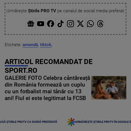
Urmărește
Știrile PRO TV
pe canalul de social media preferat:
Etichete:
amendă
,
tiktok
,
ARTICOL RECOMANDAT DE
SPORT.RO
GALERIE FOTO Celebra cântăreață
din România formează un cuplu
cu un fotbalist mai tânăr cu 13
ani! Fiul ei este legitimat la FCSB
UGĂ ȘTIRILE PROTV CA SURSĂ PREFERATĂ
URMĂREȘTE ȘTIRILE PROTV ÎN GOOGLE 