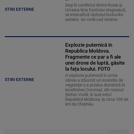
Deși în conflictul dintre Rusia și
STIRI EXTERNE
Ucraina linia frontului stagnează,
se intensifică războiul loviturilor
aeriene. Iar civilii cad victime.
Explozie puternică în
Republica Moldova.
Fragmente ce par a fi ale
unei drone de luptă, găsite
la fața locului. FOTO
O explozie puternică în urma
STIRI EXTERNE
căreia a izbucnit un incendiu de
vegetaţie s-a produs duminică în
localitatea Crocmaz, din raionul
Ştefan Vodă, în sud-estul
Republicii Moldova, la circa 100 de
km de Chişinău.