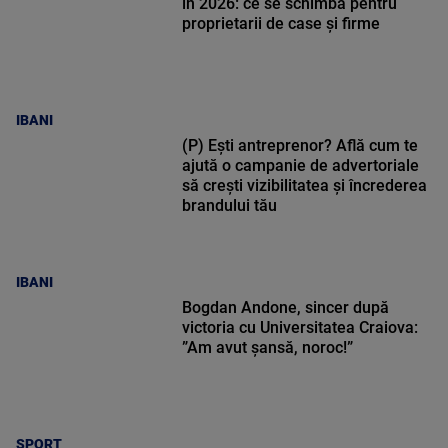
în 2026: ce se schimbă pentru
proprietarii de case și firme
IBANI
(P) Ești antreprenor? Află cum te
ajută o campanie de advertoriale
să crești vizibilitatea și încrederea
brandului tău
IBANI
Bogdan Andone, sincer după
victoria cu Universitatea Craiova:
”Am avut șansă, noroc!”
SPORT