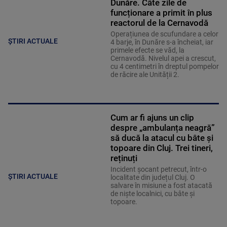
Dunăre. Câte zile de
funcționare a primit în plus
reactorul de la Cernavodă
Operațiunea de scufundare a celor
ȘTIRI ACTUALE
4 barje, în Dunăre s-a încheiat, iar
primele efecte se văd, la
Cernavodă. Nivelul apei a crescut,
cu 4 centimetri în dreptul pompelor
de răcire ale Unității 2.
Cum ar fi ajuns un clip
despre „ambulanța neagră”
să ducă la atacul cu bâte și
topoare din Cluj. Trei tineri,
reținuți
Incident șocant petrecut, într-o
ȘTIRI ACTUALE
localitate din județul Cluj. O
salvare în misiune a fost atacată
de niște localnici, cu bâte și
topoare.