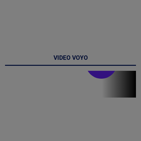
VIDEO VOYO
Stirile PRO TV
Stirile PRO
TV # 19.00 -