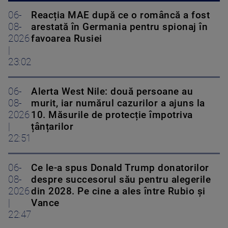
06-
Reacția MAE după ce o româncă a fost
08-
arestată în Germania pentru spionaj în
2026
favoarea Rusiei
|
23:02
06-
Alerta West Nile: două persoane au
08-
murit, iar numărul cazurilor a ajuns la
2026
10. Măsurile de protecție împotriva
|
țânțarilor
22:51
06-
Ce le-a spus Donald Trump donatorilor
08-
despre succesorul său pentru alegerile
2026
din 2028. Pe cine a ales între Rubio și
|
Vance
22:47