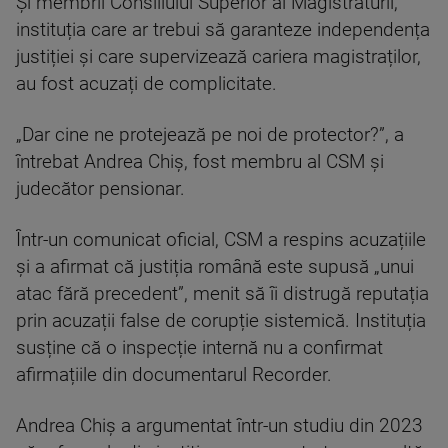
Și membrii Consiliului Superior al Magistraturii,
instituția care ar trebui să garanteze independența
justiției și care supervizează cariera magistraților,
au fost acuzați de complicitate.
„Dar cine ne protejează pe noi de protector?”, a
întrebat Andrea Chiș, fost membru al CSM și
judecător pensionar.
Într-un comunicat oficial, CSM a respins acuzațiile
și a afirmat că justiția română este supusă „unui
atac fără precedent”, menit să îi distrugă reputația
prin acuzații false de corupție sistemică. Instituția
susține că o inspecție internă nu a confirmat
afirmațiile din documentarul Recorder.
Andrea Chiș a argumentat într-un studiu din 2023