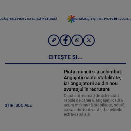
UGĂ ȘTIRILE PROTV CA SURSĂ PREFERATĂ
URMĂREȘTE ȘTIRILE PROTV ÎN GOOGLE 
CITEȘTE ȘI...
Piața muncii s-a schimbat.
Angajații caută stabilitate,
iar angajatorii au din nou
avantajul în recrutare
După ani marcați de schimbări
rapide de carieră, angajații caută
acum mai multă stabilitate, odată
STIRI SOCIALE
cu salariul motivant și beneficiile
extra-salariale.