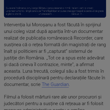
Cu ce era încărcat avionul cargo
Bărbatul care a desenat o inimă
Italienii, cehii și croații
ucrainean Antonov lângă care s-
pe Transfăgărășan ar putea crea
agonizează la peste 40 de grade
a găsit o dronă ...
un precedent. ...
Celsius. În ...
Intervenția lui Moroșanu a fost făcută în sprijinul
unui coleg vizat după apariția într-un documentar
realizat de publicația românească Recorder, care
susținea că o rețea formată din magistrați de rang
înalt și politicieni ar fi „capturat” sistemul de
justiție din România. „Tot ce a spus este adevărat
și dacă cineva îl contrazice, minte”, a afirmat
aceasta. Luna trecută, colegul său a fost trimis în
procedură disciplinară pentru declarațiile făcute în
documentar, scrie
The Guardian
.
Filmul a folosit mărturii rare ale unor procurori și
judecători pentru a susține că rețeaua ar fi folosit