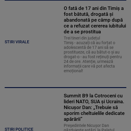
O fată de 17 ani din Timiș a
fost bătută, drogată și
abandonată pe câmp după
ce a refuzat cererea iubitului
de a se prostitua
Trei tineri din județul
STIRI VIRALE
Timiș - acuzați că au forțat o
adolescentă de 17 ani să se
prostitueze, că au bătut-o și au
drogat-o - au fost reținuți pentru
24 de ore. Atenție, urmează
informații care vă pot afecta
emoțional!
Summit B9 la Cotroceni cu
lideri NATO, SUA şi Ucraina.
Nicușor Dan: „Trebuie să
sporim cheltuielile dedicate
apărării”
Preşedintele Nicuşor Dan
STIRI POLITICE
găzduieşte astăzi, la Palatul