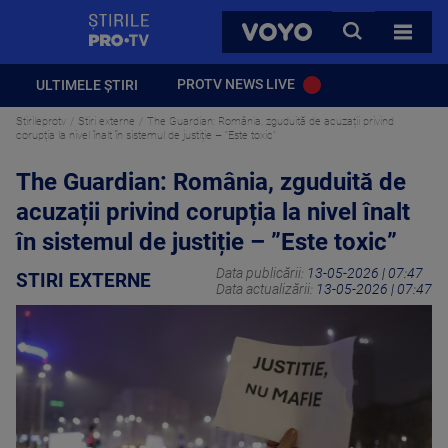
StirilePROTV
CAUTA
VOYO
TOATE 
PROTV NEWS LIVE
ULTIMELE ȘTIRI
Stirileprotv
Stiri externe
The Guardian: România, zguduită de acuzații privind
corupția la nivel înalt în sistemul de justiție – ”Este toxic”
The Guardian: România, zguduită de
acuzații privind corupția la nivel înalt
în sistemul de justiție – ”Este toxic”
Data publicării:
13-05-2026 | 07:47
STIRI EXTERNE
Data actualizării:
13-05-2026 | 07:47