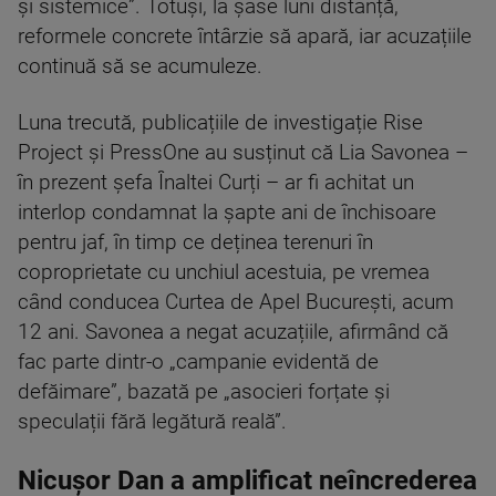
și sistemice”. Totuși, la șase luni distanță,
reformele concrete întârzie să apară, iar acuzațiile
continuă să se acumuleze.
Luna trecută, publicațiile de investigație Rise
Project și PressOne au susținut că Lia Savonea –
în prezent șefa Înaltei Curți – ar fi achitat un
interlop condamnat la șapte ani de închisoare
pentru jaf, în timp ce deținea terenuri în
coproprietate cu unchiul acestuia, pe vremea
când conducea Curtea de Apel București, acum
12 ani. Savonea a negat acuzațiile, afirmând că
fac parte dintr-o „campanie evidentă de
defăimare”, bazată pe „asocieri forțate și
speculații fără legătură reală”.
Nicușor Dan a amplificat neîncrederea