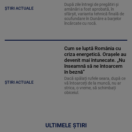
După zile întregi de pregătiri și
ȘTIRI ACTUALE
amânări a fost aprobată, în
sfârșit, varianta tehnică finală de
scufundare în Dunăre a barjelor
încărcate cu rocă.
Cum se luptă România cu
criza energetică. Orașele au
devenit mai întunecate. „Nu
înseamnă să ne întoarcem
în beznă”
Dacă spălați rufele seara, după ce
ȘTIRI ACTUALE
vă întoarceți de la muncă, nu ar
strica, o vreme, să schimbați
obiceiul.
ULTIMELE ȘTIRI