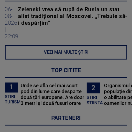
06-
Zelenski vrea să rupă de Rusia un stat
08-
aliat tradițional al Moscovei. „Trebuie să-
2026
i despărțim”
|
22:09
VEZI MAI MULTE ȘTIRI
TOP CITITE
Unde se află cel mai scurt
Organismul 
1
2
pod din lume care desparte
populație di
STIRI
două țări europene. Are doar
o abilitate p
STIRI
TURISM
3 metri și două fusuri orare
oamenilor nu
STIINTA
PARTENERI