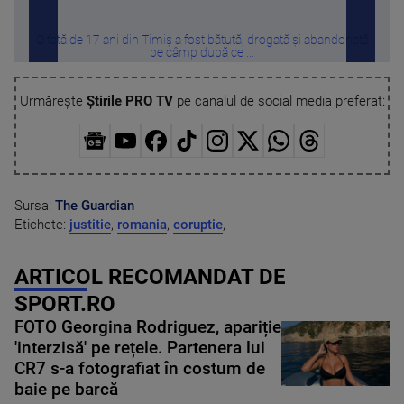
O fată de 17 ani din Timiș a fost bătută, drogată și abandonată
Cu c
pe câmp după ce ...
Urmărește
Știrile PRO TV
pe canalul de social media preferat:
Sursa:
The Guardian
Etichete:
justitie
,
romania
,
coruptie
,
ARTICOL RECOMANDAT DE
SPORT.RO
FOTO Georgina Rodriguez, apariție
'interzisă' pe rețele. Partenera lui
CR7 s-a fotografiat în costum de
baie pe barcă