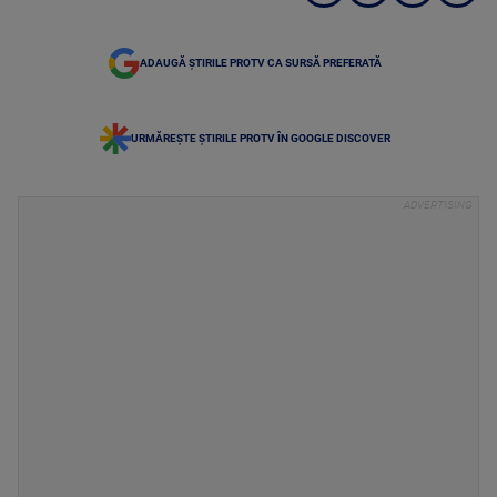
ADAUGĂ ȘTIRILE PROTV CA SURSĂ PREFERATĂ
URMĂREȘTE ȘTIRILE PROTV ÎN GOOGLE DISCOVER