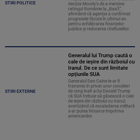
STIRI POLITICE
decizia Moody’s de a menține
ratingul României la „Baa3”,
afirmând că agenția a confirmat
progresele făcute în ultimul an
pentru echilibrarea finanțelor
publice și reducerea cheltuielilor.
Generalul lui Trump caută o
cale de ieșire din războiul cu
Iranul. De ce sunt limitate
opțiunile SUA
Generalul Dan Caine le-ar fi
transmis în privat unor consilieri
de rang înalt ai lui Donald Trump
STIRI EXTERNE
că SUA trebuie să găsească o cale
de ieșire din războiul cu Iranul,
avertizând că escaladarea militară
s-ar putea întoarce împotriva
americanilor.