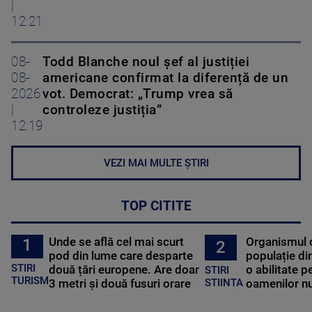
|
12:21
08-
Todd Blanche noul șef al justiției
08-
americane confirmat la diferență de un
2026
vot. Democrat: „Trump vrea să
|
controleze justiția”
12:19
VEZI MAI MULTE ȘTIRI
TOP CITITE
Unde se află cel mai scurt
Organismul 
1
2
pod din lume care desparte
populație di
STIRI
două țări europene. Are doar
o abilitate p
STIRI
TURISM
3 metri și două fusuri orare
oamenilor nu
STIINTA