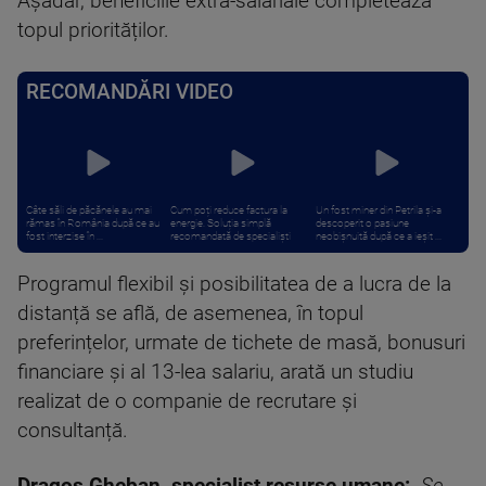
Așadar, beneficiile extra-salariale completează
topul priorităților.
RECOMANDĂRI VIDEO
Câte săli de păcănele au mai
Cum poți reduce factura la
Un fost miner din Petrila și-a
rămas în România după ce au
energie. Soluția simplă
descoperit o pasiune
fost interzise în ...
recomandată de specialiști
neobișnuită după ce a ieșit ...
Programul flexibil și posibilitatea de a lucra de la
distanță se află, de asemenea, în topul
preferințelor, urmate de tichete de masă, bonusuri
financiare și al 13-lea salariu, arată un studiu
realizat de o companie de recrutare și
consultanță.