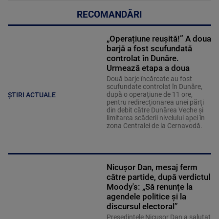
RECOMANDĂRI
„Operațiune reușită!” A doua
barjă a fost scufundată
controlat în Dunăre.
Urmează etapa a doua
Două barje încărcate au fost
scufundate controlat în Dunăre,
după o operațiune de 11 ore,
ȘTIRI ACTUALE
pentru redirecționarea unei părți
din debit către Dunărea Veche și
limitarea scăderii nivelului apei în
zona Centralei de la Cernavodă.
Nicușor Dan, mesaj ferm
către partide, după verdictul
Moody's: „Să renunțe la
agendele politice şi la
discursul electoral”
Președintele Nicușor Dan a salutat