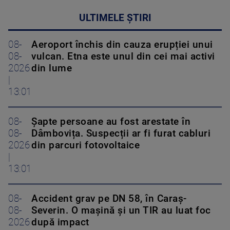
ULTIMELE ȘTIRI
08-
Aeroport închis din cauza erupției unui
08-
vulcan. Etna este unul din cei mai activi
2026
din lume
|
13:01
08-
Șapte persoane au fost arestate în
08-
Dâmbovița. Suspecții ar fi furat cabluri
2026
din parcuri fotovoltaice
|
13:01
08-
Accident grav pe DN 58, în Caraș-
08-
Severin. O mașină și un TIR au luat foc
2026
după impact