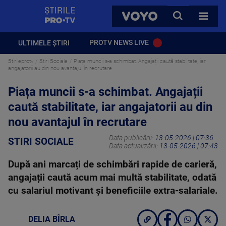
StirilePROTV
CAUTA
VOYO
TOATE 
PROTV NEWS LIVE
ULTIMELE ȘTIRI
Stirileprotv
Stiri Sociale
Piața muncii s-a schimbat. Angajații caută stabilitate, iar
angajatorii au din nou avantajul în recrutare
Piața muncii s-a schimbat. Angajații
caută stabilitate, iar angajatorii au din
nou avantajul în recrutare
Data publicării:
13-05-2026 | 07:36
STIRI SOCIALE
Data actualizării:
13-05-2026 | 07:43
După ani marcați de schimbări rapide de carieră,
angajații caută acum mai multă stabilitate, odată
cu salariul motivant și beneficiile extra-salariale.
DELIA BÎRLA