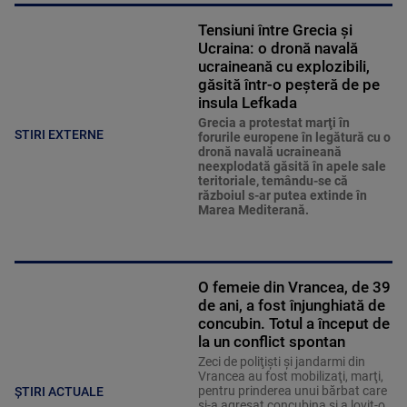
Tensiuni între Grecia și
Ucraina: o dronă navală
ucraineană cu explozibili,
găsită într-o peșteră de pe
insula Lefkada
Grecia a protestat marţi în
STIRI EXTERNE
forurile europene în legătură cu o
dronă navală ucraineană
neexplodată găsită în apele sale
teritoriale, temându-se că
războiul s-ar putea extinde în
Marea Mediterană.
O femeie din Vrancea, de 39
de ani, a fost înjunghiată de
concubin. Totul a început de
la un conflict spontan
Zeci de poliţişti şi jandarmi din
Vrancea au fost mobilizaţi, marţi,
pentru prinderea unui bărbat care
ȘTIRI ACTUALE
şi-a agresat concubina şi a lovit-o