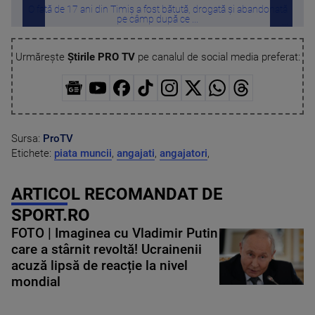
O fată de 17 ani din Timiș a fost bătută, drogată și abandonată
Câte
pe câmp după ce ...
Urmărește
Știrile PRO TV
pe canalul de social media preferat:
Sursa:
ProTV
Etichete:
piata muncii
,
angajati
,
angajatori
,
ARTICOL RECOMANDAT DE
SPORT.RO
FOTO | Imaginea cu Vladimir Putin
care a stârnit revoltă! Ucrainenii
acuză lipsă de reacție la nivel
mondial