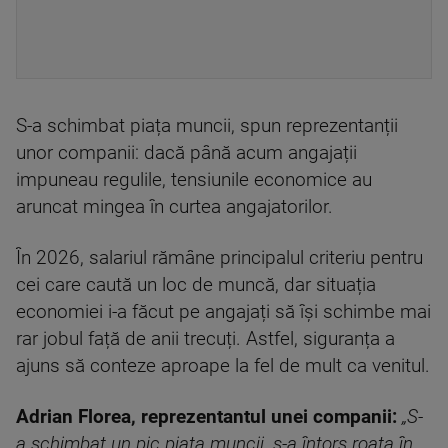
S-a schimbat piața muncii, spun reprezentanții
unor companii: dacă până acum angajații
impuneau regulile, tensiunile economice au
aruncat mingea în curtea angajatorilor.
În 2026, salariul rămâne principalul criteriu pentru
cei care caută un loc de muncă, dar situația
economiei i-a făcut pe angajați să își schimbe mai
rar jobul față de anii trecuți. Astfel, siguranța a
ajuns să conteze aproape la fel de mult ca venitul.
Adrian Florea, reprezentantul unei companii:
„S-
a schimbat un pic piața muncii, s-a întors roata în