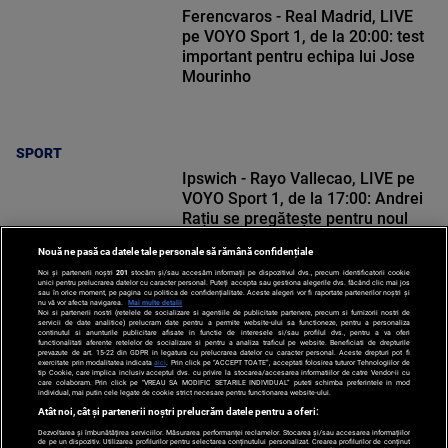
Ferencvaros - Real Madrid, LIVE
pe VOYO Sport 1, de la 20:00: test
important pentru echipa lui Jose
Mourinho
SPORT
Ipswich - Rayo Vallecao, LIVE pe
VOYO Sport 1, de la 17:00: Andrei
Rațiu se pregătește pentru noul
sezon de La Liga
Nouă ne pasă ca datele tale personale să rămână confidențiale
Noi și partenerii noștri
201
stocăm și/sau accesăm informații pe dispozitivul dvs., precum identificatorii cookie
unici pentru prelucrarea datelor cu caracter personal. Puteți accepta sau gestiona alegerile dvs. făcând clic mai jos
sau în orice moment, pe pagina cu politica de confidențialitate. Aceste alegeri vor fi raportate partenerilor noștri și
nu vă vor afecta navigarea.
Mai multe detalii
SPORT
Noi si partenerii nostri (retelele de socializare si agentiile de publicitate partenere, precum si furnizorii nostri de
servicii de date analitice) prelucram date pentru a permite website-ului sa functioneze, pentru a personaliza
continutul si anunturile publicitare afisate in functie de interesele si/sau profilul dvs., pentru a va oferi
functionalitati aferente retelelor de socializare si pentru a analiza traficul pe website. Beneficiati de drepturile
prevazute de art. 15-22 din GDPR in legatura cu prelucrarea datelor cu caracter personal. Aceste drepturi pot fi
exercitate prin modalitatea indicata
aici
. Prin click pe “ACCEPT TOATE”, acceptati folosirea tuturor Tehnologiilor de
tip Cookie, care implica inclusiv acceptul dvs. cu privire la stocarea/accesarea informatiilor de catre Vendor-ii cu
care colaboram. Prin click pe “VREAU SA MODIFIC SETARILE INDIVIDUAL” puteti schimba preferintele in mod
individual, mai putin cele legate de cookie strict necesare pentru functionarea website-ului.
Atât noi, cât și partenerii noștri prelucrăm datele pentru a oferi:
Dezvoltarea și îmbunătățirea serviciilor. Măsurarea performanței reclamelor. Stocarea și/sau accesarea informațiilor
de pe un dispozitiv. Utilizarea profilurilor pentru selectarea conținutului personalizat. Crearea profilurilor de conținut