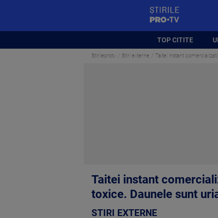
StirilePROTV
TOP CITITE
U
Stirileprotv
Stiri externe
Taitei instant comercializat
Taitei instant comercial
toxice. Daunele sunt uri
STIRI EXTERNE