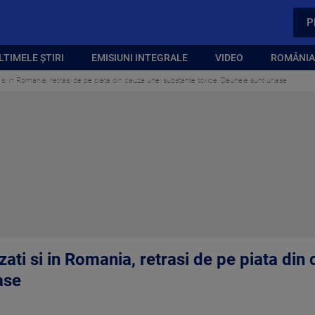
P
LTIMELE ȘTIRI
EMISIUNI INTEGRALE
VIDEO
ROMÂNIA,
i si in Romania, retrasi de pe piata din cauza unei substante toxice. Daunele sunt uriase
izati si in Romania, retrasi de pe piata di
ase