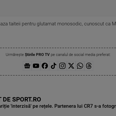
teaza taiteii pentru glutamat monosodic, cunoscut ca 
Urmărește
Știrile PRO TV
pe canalul de social media preferat:
 DE SPORT.RO
ie 'interzisă' pe rețele. Partenera lui CR7 s-a fotog