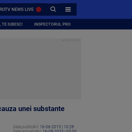
CAUTA
ROTV NEWS LIVE
TOATE CATEGORIILE
 TE IUBESC!
INSPECTORUL PRO
n cauza unei substante
Data publicării:
16-06-2015 | 10:28
Data actualizării:
16-08-2025 | 00:05