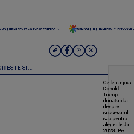
UGĂ ȘTIRILE PROTV CA SURSĂ PREFERATĂ
URMĂREȘTE ȘTIRILE PROTV ÎN GOOGLE 
CITEȘTE ȘI...
Ce le-a spus
Donald
Trump
donatorilor
despre
succesorul
său pentru
alegerile din
2028. Pe