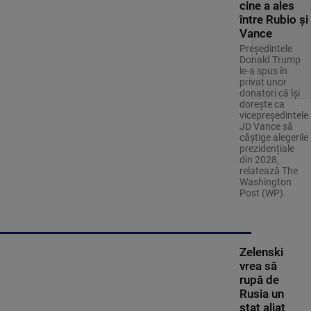
cine a ales
între Rubio și
Vance
Președintele
Donald Trump
le-a spus în
privat unor
donatori că își
dorește ca
vicepreședintele
JD Vance să
câștige alegerile
prezidențiale
din 2028,
relatează The
Washington
Post (WP).
Zelenski
vrea să
rupă de
Rusia un
stat aliat