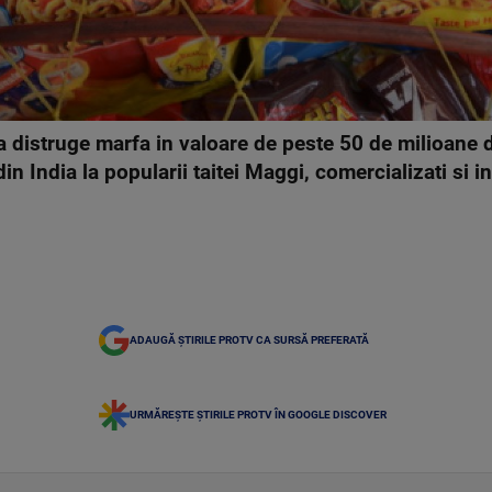
a distruge marfa in valoare de peste 50 de milioane d
din India la popularii taitei Maggi, comercializati si 
ADAUGĂ ȘTIRILE PROTV CA SURSĂ PREFERATĂ
URMĂREȘTE ȘTIRILE PROTV ÎN GOOGLE DISCOVER