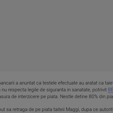
ncarii a anuntat ca testele efectuate au aratat ca taiete
a nu respecta legile de siguranta in sanatate, potrivit
B
asura de interzicere pe piata. Nestle detine 80% din piat
put sa retraga de pe piata taiteii Maggi, dupa ce autorit