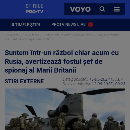
StirilePROTV
CAUTA
VOYO
TOATE 
PROTV NEWS LIVE
ULTIMELE ȘTIRI
Stirileprotv
Stiri externe
Suntem într-un război chiar acum cu Rusia, avertizează
fostul șef de spionaj al Marii Britanii
Suntem într-un război chiar acum cu
Rusia, avertizează fostul șef de
spionaj al Marii Britanii
Data publicării:
15-03-2024 | 17:07
STIRI EXTERNE
Data actualizării:
12-08-2025 | 00:23