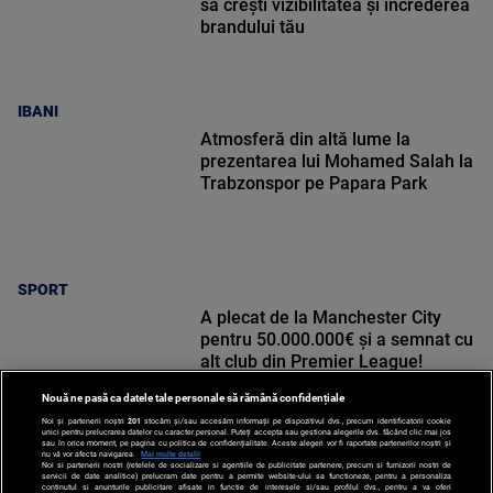
să crești vizibilitatea și încrederea
brandului tău
IBANI
Atmosferă din altă lume la
prezentarea lui Mohamed Salah la
Trabzonspor pe Papara Park
SPORT
A plecat de la Manchester City
pentru 50.000.000€ și a semnat cu
alt club din Premier League!
Nouă ne pasă ca datele tale personale să rămână confidențiale
Noi și partenerii noștri
201
stocăm și/sau accesăm informații pe dispozitivul dvs., precum identificatorii cookie
unici pentru prelucrarea datelor cu caracter personal. Puteți accepta sau gestiona alegerile dvs. făcând clic mai jos
sau în orice moment, pe pagina cu politica de confidențialitate. Aceste alegeri vor fi raportate partenerilor noștri și
nu vă vor afecta navigarea.
Mai multe detalii
SPORT
Noi si partenerii nostri (retelele de socializare si agentiile de publicitate partenere, precum si furnizorii nostri de
servicii de date analitice) prelucram date pentru a permite website-ului sa functioneze, pentru a personaliza
continutul si anunturile publicitare afisate in functie de interesele si/sau profilul dvs., pentru a va oferi