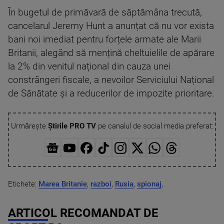
În bugetul de primăvară de săptămâna trecută,
cancelarul Jeremy Hunt a anunțat că nu vor exista
bani noi imediat pentru forțele armate ale Marii
Britanii, alegând să mențină cheltuielile de apărare
la 2% din venitul național din cauza unei
constrângeri fiscale, a nevoilor Serviciului Național
de Sănătate și a reducerilor de impozite prioritare.
Urmărește
Știrile PRO TV
pe canalul de social media preferat:
Etichete:
Marea Britanie
,
razboi
,
Rusia
,
spionaj
,
ARTICOL RECOMANDAT DE