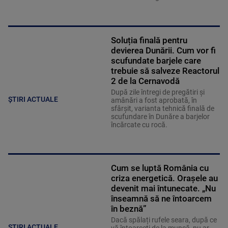
Soluția finală pentru
devierea Dunării. Cum vor fi
scufundate barjele care
trebuie să salveze Reactorul
2 de la Cernavodă
După zile întregi de pregătiri și
ȘTIRI ACTUALE
amânări a fost aprobată, în
sfârșit, varianta tehnică finală de
scufundare în Dunăre a barjelor
încărcate cu rocă.
Cum se luptă România cu
criza energetică. Orașele au
devenit mai întunecate. „Nu
înseamnă să ne întoarcem
în beznă”
Dacă spălați rufele seara, după ce
ȘTIRI ACTUALE