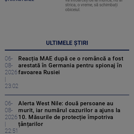
vă întoarceți de la muncă, nu ar
strica, o vreme, să schimbați
obiceiul.
ULTIMELE ȘTIRI
06-
Reacția MAE după ce o româncă a fost
08-
arestată în Germania pentru spionaj în
2026
favoarea Rusiei
|
23:02
06-
Alerta West Nile: două persoane au
08-
murit, iar numărul cazurilor a ajuns la
2026
10. Măsurile de protecție împotriva
|
țânțarilor
22:51