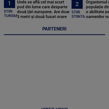
Unde se află cel mai scurt
Organismul 
1
2
pod din lume care desparte
populație di
STIRI
două țări europene. Are doar
o abilitate p
STIRI
TURISM
3 metri și două fusuri orare
oamenilor nu
STIINTA
PARTENERI