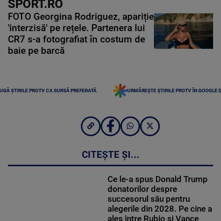
SPORT.RO
FOTO Georgina Rodriguez, apariție
'interzisă' pe rețele. Partenera lui
CR7 s-a fotografiat în costum de
baie pe barcă
UGĂ ȘTIRILE PROTV CA SURSĂ PREFERATĂ
URMĂREȘTE ȘTIRILE PROTV ÎN GOOGLE 
CITEȘTE ȘI...
Ce le-a spus Donald Trump
donatorilor despre
succesorul său pentru
alegerile din 2028. Pe cine a
ales între Rubio și Vance