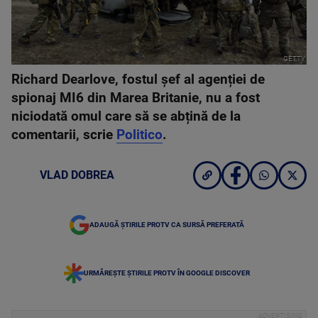
GETTY
Richard Dearlove, fostul șef al agenției de
spionaj MI6 din Marea Britanie, nu a fost
niciodată omul care să se abțină de la
comentarii, scrie
Politico
.
VLAD DOBREA
ADAUGĂ ȘTIRILE PROTV CA SURSĂ PREFERATĂ
URMĂREȘTE ȘTIRILE PROTV ÎN GOOGLE DISCOVER