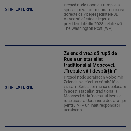
Președintele Donald Trump le-a
STIRI EXTERNE
spus în privat unor donatori că își
dorește ca vicepreședintele JD
Vance să câștige alegerile
prezidențiale din 2028, relatează
The Washington Post (WP).
Zelenski vrea să rupă de
Rusia un stat aliat
tradițional al Moscovei.
„Trebuie să-i despărțim”
Președintele ucrainean Volodimir
Zelenski va efectua sâmbătă o
vizită în Serbia, prima sa deplasare
STIRI EXTERNE
în acest stat aliat tradițional al
Moscovei de la începutul invaziei
ruse asupra Ucrainei, a declarat joi
pentru AFP un înalt responsabil
ucrainean.