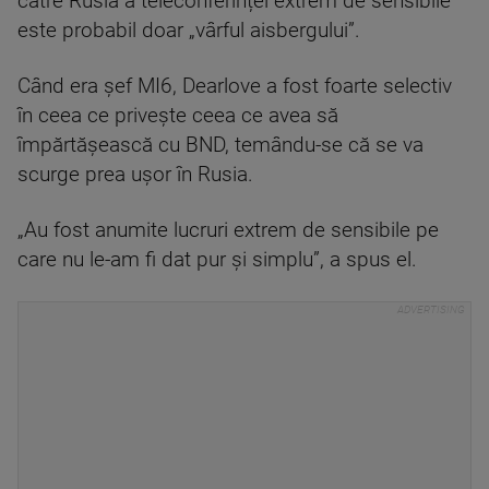
către Rusia a teleconferinței extrem de sensibile
este probabil doar „vârful aisbergului”.
Când era șef MI6, Dearlove a fost foarte selectiv
în ceea ce privește ceea ce avea să
împărtășească cu BND, temându-se că se va
scurge prea ușor în Rusia.
„Au fost anumite lucruri extrem de sensibile pe
care nu le-am fi dat pur și simplu”, a spus el.