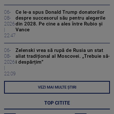
06-
Ce le-a spus Donald Trump donatorilor
08-
despre succesorul său pentru alegerile
2026
din 2028. Pe cine a ales între Rubio și
|
Vance
22:47
06-
Zelenski vrea să rupă de Rusia un stat
08-
aliat tradițional al Moscovei. „Trebuie să-
2026
i despărțim”
|
22:09
VEZI MAI MULTE ȘTIRI
TOP CITITE