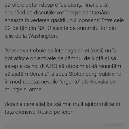
să ofere detalii despre "asistenţa financiară",
spunând că discuţiile vor începe săptămâna
aceasta în vederea găsirii unui "consens" între cele
32 de ţări din NATO înainte de summitul lor din
iulie de la Washington.
"Moscova trebuie să înţeleagă că ei (ruşii) nu îşi
pot atinge obiectivele pe câmpul de luptă şi să
aştepte ca noi (NATO) să obosim şi să renunţăm
să ajutăm Ucraina", a spus Stoltenberg, subliniind
în mod repetat nevoile "urgente" ale Kievului de
muniţie şi arme.
Ucraina cere aliaţilor săi mai mult ajutor militar în
faţa ofensivei Rusiei pe teren.