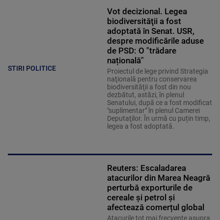
Vot decizional. Legea
biodiversităţii a fost
adoptată în Senat. USR,
despre modificările aduse
de PSD: O "trădare
națională"
STIRI POLITICE
Proiectul de lege privind Strategia
naţională pentru conservarea
biodiversităţii a fost din nou
dezbătut, astăzi, în plenul
Senatului, după ce a fost modificat
"suplimentar" în plenul Camerei
Deputaţilor. În urmă cu puțin timp,
legea a fost adoptată.
Reuters: Escaladarea
atacurilor din Marea Neagră
perturbă exporturile de
cereale și petrol și
afectează comerțul global
Atacurile tot mai frecvente asupra