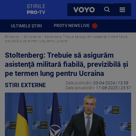
StirilePROTV
CAUTA
VOYO
TOATE 
PROTV NEWS LIVE
ULTIMELE ȘTIRI
Stirileprotv
Stiri externe
Stoltenberg: Trebuie să asigurăm asistenţă militară fiabilă,
previzibilă şi pe termen lung pentru Ucraina
Stoltenberg: Trebuie să asigurăm
asistenţă militară fiabilă, previzibilă şi
pe termen lung pentru Ucraina
Data publicării:
03-04-2024 | 13:58
STIRI EXTERNE
Data actualizării:
11-08-2025 | 23:51