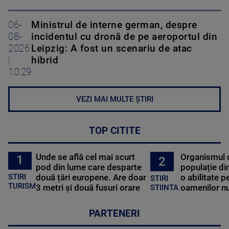
06-
Ministrul de interne german, despre
08-
incidentul cu dronă de pe aeroportul din
2026
Leipzig: A fost un scenariu de atac
|
hibrid
10:29
VEZI MAI MULTE ȘTIRI
TOP CITITE
Unde se află cel mai scurt
Organismul 
1
2
pod din lume care desparte
populație di
STIRI
două țări europene. Are doar
o abilitate p
STIRI
TURISM
3 metri și două fusuri orare
oamenilor nu
STIINTA
PARTENERI