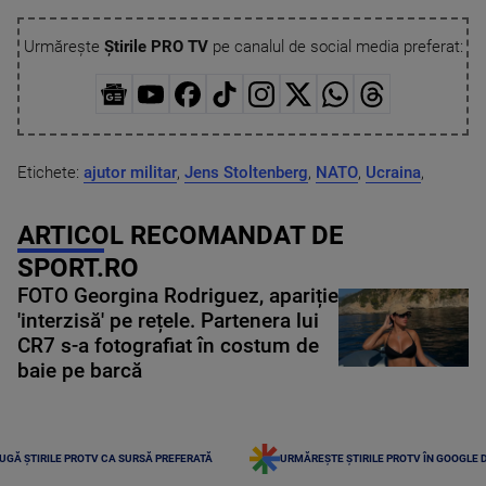
Urmărește
Știrile PRO TV
pe canalul de social media preferat:
Etichete:
ajutor militar
,
Jens Stoltenberg
,
NATO
,
Ucraina
,
ARTICOL RECOMANDAT DE
SPORT.RO
FOTO Georgina Rodriguez, apariție
'interzisă' pe rețele. Partenera lui
CR7 s-a fotografiat în costum de
baie pe barcă
UGĂ ȘTIRILE PROTV CA SURSĂ PREFERATĂ
URMĂREȘTE ȘTIRILE PROTV ÎN GOOGLE 