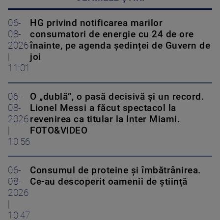
06-
HG privind notificarea marilor
08-
consumatori de energie cu 24 de ore
2026
înainte, pe agenda ședinței de Guvern de
|
joi
11:01
06-
O „dublă”, o pasă decisivă și un record.
08-
Lionel Messi a făcut spectacol la
2026
revenirea ca titular la Inter Miami.
|
FOTO&VIDEO
10:56
06-
Consumul de proteine și îmbătrânirea.
08-
Ce-au descoperit oamenii de știință
2026
|
10:47