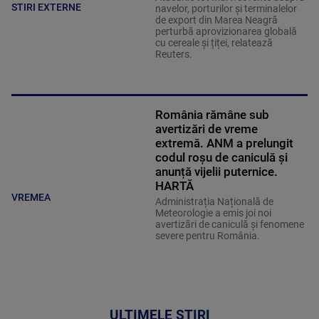
STIRI EXTERNE
navelor, porturilor și terminalelor
de export din Marea Neagră
perturbă aprovizionarea globală
cu cereale și țiței, relatează
Reuters.
România rămâne sub
avertizări de vreme
extremă. ANM a prelungit
codul roșu de caniculă și
anunță vijelii puternice.
HARTĂ
VREMEA
Administrația Națională de
Meteorologie a emis joi noi
avertizări de caniculă și fenomene
severe pentru România.
ULTIMELE ȘTIRI