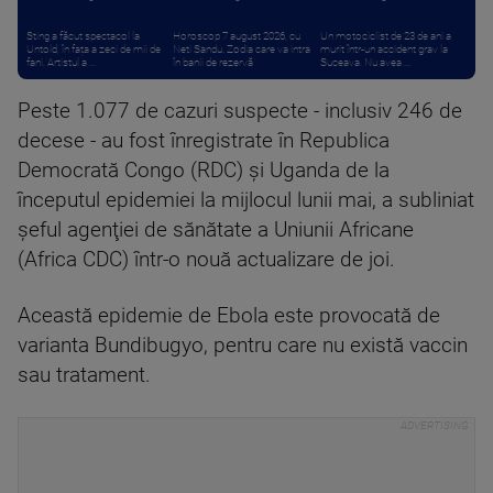
Sting a făcut spectacol la
Horoscop 7 august 2026, cu
Un motociclist de 23 de ani a
Untold, în fața a zeci de mii de
Neti Sandu. Zodia care va intra
murit într-un accident grav la
fani. Artistul a ...
în banii de rezervă
Suceava. Nu avea ...
Peste 1.077 de cazuri suspecte - inclusiv 246 de
decese - au fost înregistrate în Republica
Democrată Congo (RDC) şi Uganda de la
începutul epidemiei la mijlocul lunii mai, a subliniat
şeful agenţiei de sănătate a Uniunii Africane
(Africa CDC) într-o nouă actualizare de joi.
Această epidemie de Ebola este provocată de
varianta Bundibugyo, pentru care nu există vaccin
sau tratament.