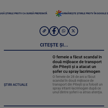
UGĂ ȘTIRILE PROTV CA SURSĂ PREFERATĂ
URMĂREȘTE ȘTIRILE PROTV ÎN GOOGLE 
CITEȘTE ȘI...
O femeie a făcut scandal în
două mijloace de transport
din Pitești și a atacat un
șofer cu spray lacrimogen
O femeie de 28 de ani a făcut
scandal în două mijloace de
transport din Piteşti şi a folosit un
ȘTIRI ACTUALE
spray iritant-lacrimogen după ce
unul dintre şoferi i-a atras atenţia.