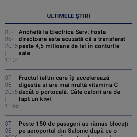
ULTIMELE ȘTIRI
07-
Anchetă la Electrica Serv: Fosta
08-
directoare este acuzată că a transferat
2026
peste 4,5 milioane de lei în conturile
|
sale
12:04
07-
Fructul ieftin care îți accelerează
08-
digestia și are mai multă vitamina C
2026
decât o portocală. Câte calorii are de
|
fapt un kiwi
11:58
07-
Peste 150 de pasageri au rămas blocați
08-
pe aeroportul din Salonic după ce o