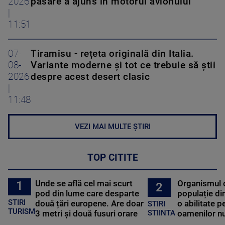
2026
pasăre a ajuns în motorul avionului
|
11:51
07-
Tiramisu - rețeta originală din Italia.
08-
Variante moderne și tot ce trebuie să știi
2026
despre acest desert clasic
|
11:48
VEZI MAI MULTE ȘTIRI
TOP CITITE
Unde se află cel mai scurt
Organismul 
1
2
pod din lume care desparte
populație di
STIRI
două țări europene. Are doar
o abilitate p
STIRI
TURISM
3 metri și două fusuri orare
oamenilor nu
STIINTA