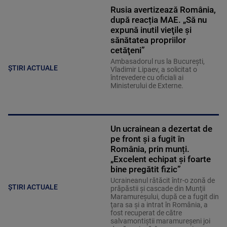
Rusia avertizează România,
după reacția MAE. „Să nu
expună inutil vieţile şi
sănătatea propriilor
cetăţeni”
Ambasadorul rus la Bucureşti,
ȘTIRI ACTUALE
Vladimir Lipaev, a solicitat o
întrevedere cu oficiali ai
Ministerului de Externe.
Un ucrainean a dezertat de
pe front și a fugit în
România, prin munți.
„Excelent echipat şi foarte
bine pregătit fizic”
Ucraineanul rătăcit într-o zonă de
ȘTIRI ACTUALE
prăpăstii şi cascade din Munţii
Maramureşului, după ce a fugit din
ţara sa şi a intrat în România, a
fost recuperat de către
salvamontiştii maramureşeni joi