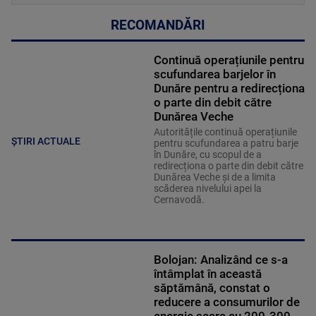
RECOMANDĂRI
Continuă operațiunile pentru
scufundarea barjelor în
Dunăre pentru a redirecționa
o parte din debit către
Dunărea Veche
Autoritățile continuă operațiunile
ȘTIRI ACTUALE
pentru scufundarea a patru barje
în Dunăre, cu scopul de a
redirecționa o parte din debit către
Dunărea Veche și de a limita
scăderea nivelului apei la
Cernavodă.
Bolojan: Analizând ce s-a
întâmplat în această
săptămână, constat o
reducere a consumurilor de
energie seara cu 200-300