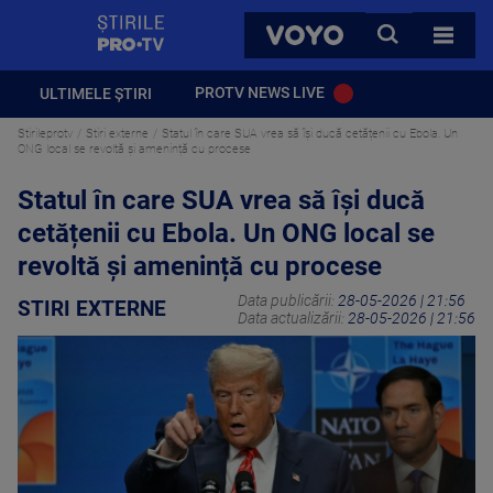
StirilePROTV
CAUTA
VOYO
TOATE 
PROTV NEWS LIVE
ULTIMELE ȘTIRI
Stirileprotv
Stiri externe
Statul în care SUA vrea să își ducă cetățenii cu Ebola. Un
ONG local se revoltă și amenință cu procese
Statul în care SUA vrea să își ducă
cetățenii cu Ebola. Un ONG local se
revoltă și amenință cu procese
Data publicării:
28-05-2026 | 21:56
STIRI EXTERNE
Data actualizării:
28-05-2026 | 21:56