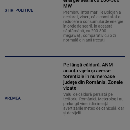
MW
STIRI POLITICE
Premierul interimar Ilie Bolojan a
declarat, vineri, că a constatat o
reducere a consumului de energie
în orele de seară, în această
săptămână, cu 200-300
megawaţi, comparativ cu o zi
normală din anii trecuţi.
Pe lângă căldură, ANM
anunță vijelii și averse
torențiale în numeroase
județe din România. Zonele
vizate
Valul de căldură persistă pe
VREMEA
teritoriul României. Meterologii au
prelungit vineri dimineață
avertizările meteo de caniculă, dar
și de vijelii.