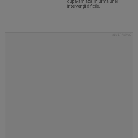
după-amiază, în urma unei
intervenţii dificile.