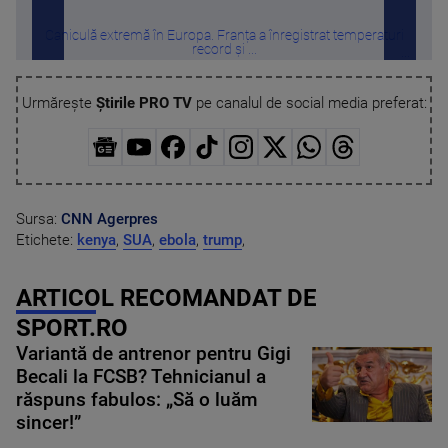
Caniculă extremă în Europa. Franța a înregistrat temperaturi
Sti
record și ...
Urmărește
Știrile PRO TV
pe canalul de social media preferat:
Sursa:
CNN
Agerpres
Etichete:
kenya
,
SUA
,
ebola
,
trump
,
ARTICOL RECOMANDAT DE
SPORT.RO
Variantă de antrenor pentru Gigi
Becali la FCSB? Tehnicianul a
răspuns fabulos: „Să o luăm
sincer!”