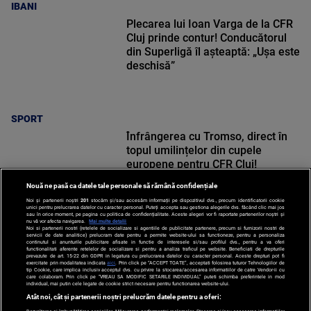
IBANI
Plecarea lui Ioan Varga de la CFR
Cluj prinde contur! Conducătorul
din Superligă îl așteaptă: „Ușa este
deschisă”
SPORT
Înfrângerea cu Tromso, direct în
topul umilințelor din cupele
europene pentru CFR Cluj!
Nouă ne pasă ca datele tale personale să rămână confidențiale
Noi și partenerii noștri
201
stocăm și/sau accesăm informații pe dispozitivul dvs., precum identificatorii cookie
unici pentru prelucrarea datelor cu caracter personal. Puteți accepta sau gestiona alegerile dvs. făcând clic mai jos
sau în orice moment, pe pagina cu politica de confidențialitate. Aceste alegeri vor fi raportate partenerilor noștri și
nu vă vor afecta navigarea.
Mai multe detalii
Noi si partenerii nostri (retelele de socializare si agentiile de publicitate partenere, precum si furnizorii nostri de
SPORT
servicii de date analitice) prelucram date pentru a permite website-ului sa functioneze, pentru a personaliza
continutul si anunturile publicitare afisate in functie de interesele si/sau profilul dvs., pentru a va oferi
functionalitati aferente retelelor de socializare si pentru a analiza traficul pe website. Beneficiati de drepturile
prevazute de art. 15-22 din GDPR in legatura cu prelucrarea datelor cu caracter personal. Aceste drepturi pot fi
exercitate prin modalitatea indicata
aici
. Prin click pe “ACCEPT TOATE”, acceptati folosirea tuturor Tehnologiilor de
tip Cookie, care implica inclusiv acceptul dvs. cu privire la stocarea/accesarea informatiilor de catre Vendor-ii cu
care colaboram. Prin click pe “VREAU SA MODIFIC SETARILE INDIVIDUAL” puteti schimba preferintele in mod
individual, mai putin cele legate de cookie strict necesare pentru functionarea website-ului.
Atât noi, cât și partenerii noștri prelucrăm datele pentru a oferi: