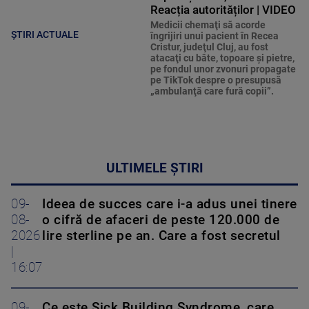
Reacția autorităților | VIDEO
Medicii chemaţi să acorde
ȘTIRI ACTUALE
îngrijiri unui pacient în Recea
Cristur, judeţul Cluj, au fost
atacaţi cu bâte, topoare şi pietre,
pe fondul unor zvonuri propagate
pe TikTok despre o presupusă
„ambulanţă care fură copii”.
ULTIMELE ȘTIRI
09-
Ideea de succes care i-a adus unei tinere
08-
o cifră de afaceri de peste 120.000 de
2026
lire sterline pe an. Care a fost secretul
|
16:07
09-
Ce este Sick Building Syndrome, care