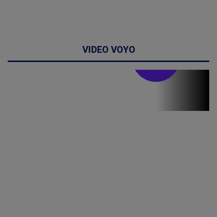
VIDEO VOYO
Stirile PRO TV
Stirile PRO
TV # 07.00 -
09 August
2026