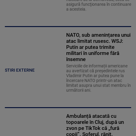
asigură funcţionarea în continuare
a acesteia.
NATO, sub amenințarea unui
atac limitat rusesc. WSJ:
Putin ar putea trimite
militari în uniforme fără
însemne
Serviciile de informații americane
STIRI EXTERNE
au avertizat că președintele rus
Vladimir Putin ar putea pune la
încercare NATO printr-un atac
limitat asupra unui stat membru în
următorii ani.
Ambulanță atacată cu
topoarele în Cluj, după un
zvon pe TikTok că „fură
copii”. Șoferul, rănit.