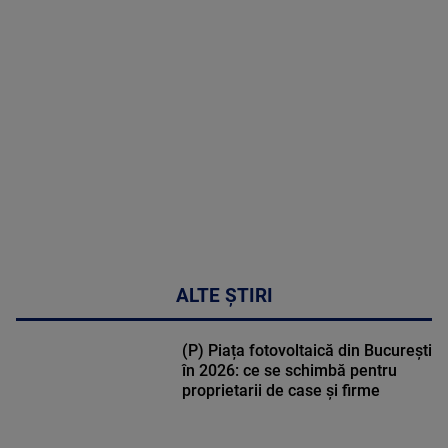
MAI
MULTE
DETALII
02:33:45
ALTE ȘTIRI
(P) Piața fotovoltaică din București
în 2026: ce se schimbă pentru
proprietarii de case și firme