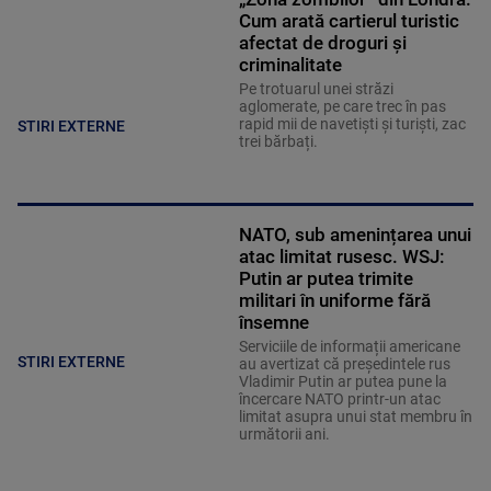
Cum arată cartierul turistic
afectat de droguri și
criminalitate
Pe trotuarul unei străzi
aglomerate, pe care trec în pas
rapid mii de navetiști și turiști, zac
STIRI EXTERNE
trei bărbați.
NATO, sub amenințarea unui
atac limitat rusesc. WSJ:
Putin ar putea trimite
militari în uniforme fără
însemne
Serviciile de informații americane
STIRI EXTERNE
au avertizat că președintele rus
Vladimir Putin ar putea pune la
încercare NATO printr-un atac
limitat asupra unui stat membru în
următorii ani.