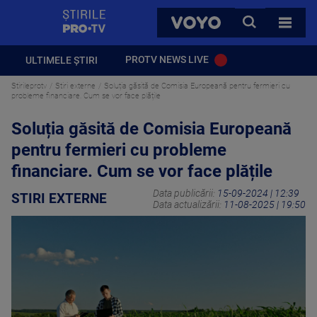
StirilePROTV
CAUTA
VOYO
TOATE 
PROTV NEWS LIVE
ULTIMELE ȘTIRI
Stirileprotv
Stiri externe
Soluția găsită de Comisia Europeană pentru fermieri cu
probleme financiare. Cum se vor face plățile
Soluția găsită de Comisia Europeană
pentru fermieri cu probleme
financiare. Cum se vor face plățile
Data publicării:
15-09-2024 | 12:39
STIRI EXTERNE
Data actualizării:
11-08-2025 | 19:50