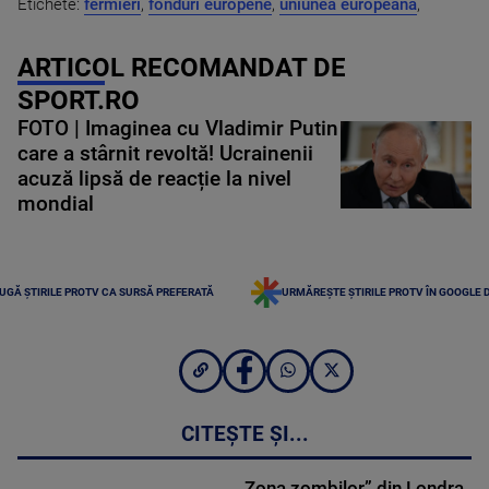
Etichete:
fermieri
,
fonduri europene
,
uniunea europeana
,
ARTICOL RECOMANDAT DE
SPORT.RO
FOTO | Imaginea cu Vladimir Putin
care a stârnit revoltă! Ucrainenii
acuză lipsă de reacție la nivel
mondial
UGĂ ȘTIRILE PROTV CA SURSĂ PREFERATĂ
URMĂREȘTE ȘTIRILE PROTV ÎN GOOGLE 
CITEȘTE ȘI...
„Zona zombilor” din Londra.