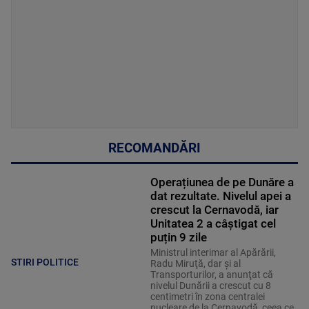
RECOMANDĂRI
Operațiunea de pe Dunăre a
dat rezultate. Nivelul apei a
crescut la Cernavodă, iar
Unitatea 2 a câștigat cel
puțin 9 zile
Ministrul interimar al Apărării,
STIRI POLITICE
Radu Miruţă, dar şi al
Transporturilor, a anunţat că
nivelul Dunării a crescut cu 8
centimetri în zona centralei
nucleare de la Cernavodă, ceea ce