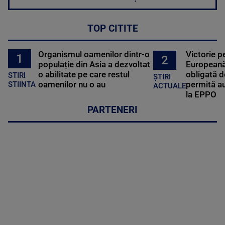
TOP CITITE
Organismul oamenilor dintr-o
Victorie p
1
2
populație din Asia a dezvoltat
Europeană
o abilitate pe care restul
obligată d
STIRI
ȘTIRI
oamenilor nu o au
permită au
STIINTA
ACTUALE
la EPPO
PARTENERI