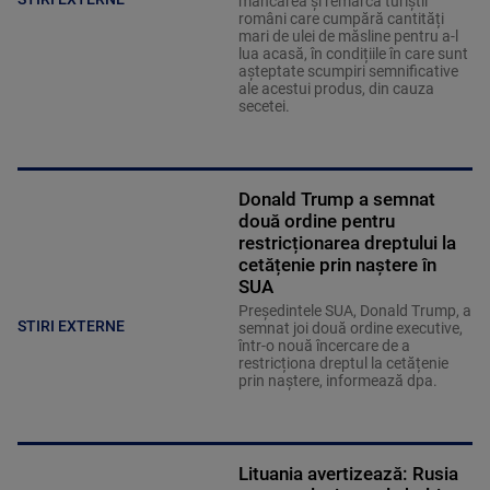
mâncarea și remarcă turiștii
români care cumpără cantități
mari de ulei de măsline pentru a-l
lua acasă, în condițiile în care sunt
așteptate scumpiri semnificative
ale acestui produs, din cauza
secetei.
Donald Trump a semnat
două ordine pentru
restricționarea dreptului la
cetățenie prin naștere în
SUA
Președintele SUA, Donald Trump, a
STIRI EXTERNE
semnat joi două ordine executive,
într-o nouă încercare de a
restricționa dreptul la cetățenie
prin naștere, informează dpa.
Lituania avertizează: Rusia