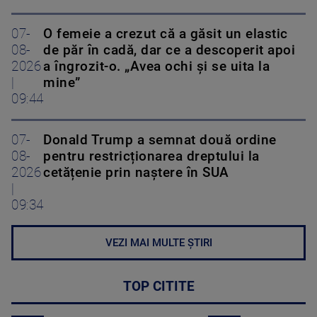
07-
O femeie a crezut că a găsit un elastic
08-
de păr în cadă, dar ce a descoperit apoi
2026
a îngrozit-o. „Avea ochi și se uita la
|
mine”
09:44
07-
Donald Trump a semnat două ordine
08-
pentru restricționarea dreptului la
2026
cetățenie prin naștere în SUA
|
09:34
VEZI MAI MULTE ȘTIRI
TOP CITITE