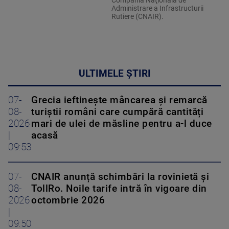
Compania Naţională de
Administrare a Infrastructurii
Rutiere (CNAIR).
ULTIMELE ȘTIRI
07-
Grecia ieftinește mâncarea și remarcă
08-
turiștii români care cumpără cantități
2026
mari de ulei de măsline pentru a-l duce
|
acasă
09:53
07-
CNAIR anunță schimbări la rovinietă și
08-
TollRo. Noile tarife intră în vigoare din
2026
octombrie 2026
|
09:50