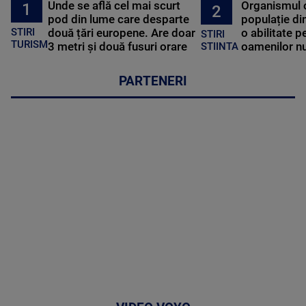
Unde se află cel mai scurt
Organismul 
1
2
pod din lume care desparte
populație di
STIRI
două țări europene. Are doar
o abilitate p
STIRI
TURISM
3 metri și două fusuri orare
oamenilor nu
STIINTA
PARTENERI