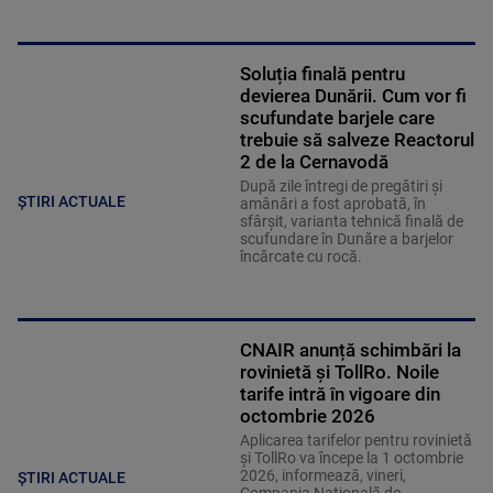
Soluția finală pentru
devierea Dunării. Cum vor fi
scufundate barjele care
trebuie să salveze Reactorul
2 de la Cernavodă
După zile întregi de pregătiri și
ȘTIRI ACTUALE
amânări a fost aprobată, în
sfârșit, varianta tehnică finală de
scufundare în Dunăre a barjelor
încărcate cu rocă.
CNAIR anunță schimbări la
rovinietă și TollRo. Noile
tarife intră în vigoare din
octombrie 2026
Aplicarea tarifelor pentru rovinietă
şi TollRo va începe la 1 octombrie
2026, informează, vineri,
ȘTIRI ACTUALE