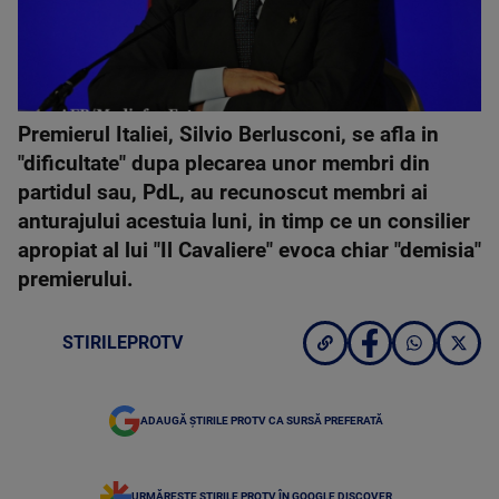
Premierul Italiei, Silvio Berlusconi, se afla in
"dificultate" dupa plecarea unor membri din
partidul sau, PdL, au recunoscut membri ai
anturajului acestuia luni, in timp ce un consilier
apropiat al lui "Il Cavaliere" evoca chiar "demisia"
premierului.
STIRILEPROTV
ADAUGĂ ȘTIRILE PROTV CA SURSĂ PREFERATĂ
URMĂREȘTE ȘTIRILE PROTV ÎN GOOGLE DISCOVER