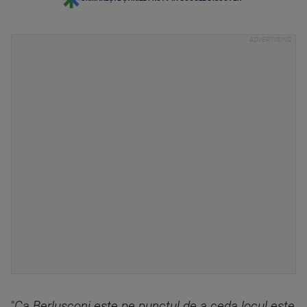
"
Ca Berlusconi este pe punctul de a ceda locul este