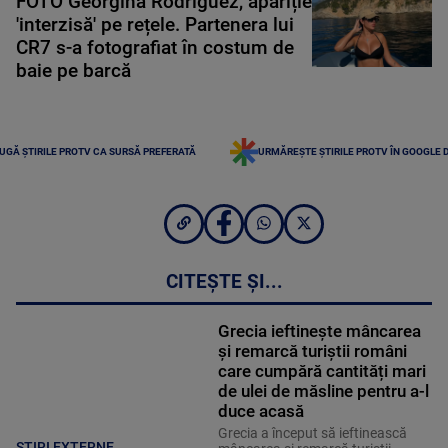
FOTO Georgina Rodriguez, apariție
'interzisă' pe rețele. Partenera lui
CR7 s-a fotografiat în costum de
baie pe barcă
UGĂ ȘTIRILE PROTV CA SURSĂ PREFERATĂ
URMĂREȘTE ȘTIRILE PROTV ÎN GOOGLE 
CITEȘTE ȘI...
Grecia ieftinește mâncarea
și remarcă turiștii români
care cumpără cantități mari
de ulei de măsline pentru a-l
duce acasă
Grecia a început să ieftinească
STIRI EXTERNE