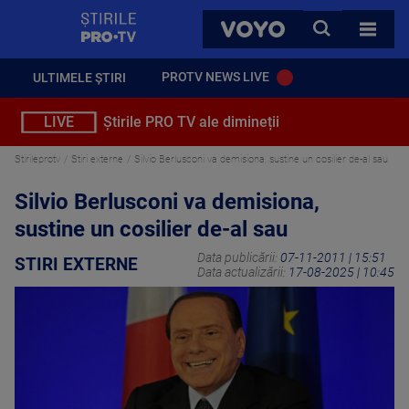
StirilePROTV
CAUTA
VOYO
TOATE 
PROTV NEWS LIVE
ULTIMELE ȘTIRI
LIVE
Știrile PRO TV ale dimineții
Stirileprotv
Stiri externe
Silvio Berlusconi va demisiona, sustine un cosilier de-al sau
Silvio Berlusconi va demisiona,
sustine un cosilier de-al sau
Data publicării:
07-11-2011 | 15:51
STIRI EXTERNE
Data actualizării:
17-08-2025 | 10:45