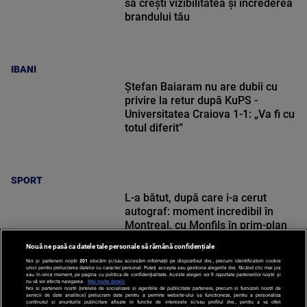
să crești vizibilitatea și încrederea
brandului tău
IBANI
Ștefan Baiaram nu are dubii cu
privire la retur după KuPS -
Universitatea Craiova 1-1: „Va fi cu
totul diferit”
SPORT
L-a bătut, după care i-a cerut
autograf: moment incredibil în
Montreal, cu Monfils în prim-plan
Nouă ne pasă ca datele tale personale să rămână confidențiale
Noi și partenerii noștri
201
stocăm și/sau accesăm informații pe dispozitivul dvs., precum identificatorii cookie
unici pentru prelucrarea datelor cu caracter personal. Puteți accepta sau gestiona alegerile dvs. făcând clic mai jos
sau în orice moment, pe pagina cu politica de confidențialitate. Aceste alegeri vor fi raportate partenerilor noștri și
nu vă vor afecta navigarea.
Mai multe detalii
Noi si partenerii nostri (retelele de socializare si agentiile de publicitate partenere, precum si furnizorii nostri de
SPORT
servicii de date analitice) prelucram date pentru a permite website-ului sa functioneze, pentru a personaliza
continutul si anunturile publicitare afisate in functie de interesele si/sau profilul dvs., pentru a va oferi