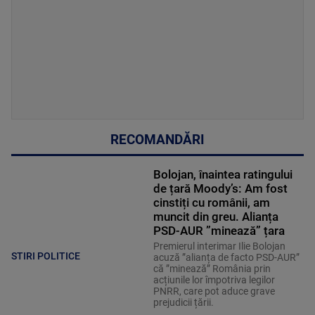
RECOMANDĂRI
Bolojan, înaintea ratingului
de țară Moody’s: Am fost
cinstiți cu românii, am
muncit din greu. Alianța
PSD-AUR ”minează” țara
Premierul interimar Ilie Bolojan
STIRI POLITICE
acuză ”alianța de facto PSD-AUR”
că ”minează” România prin
acțiunile lor împotriva legilor
PNRR, care pot aduce grave
prejudicii țării.