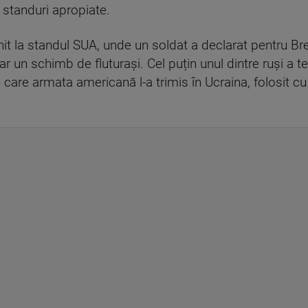
t standuri apropiate.
enit la standul SUA, unde un soldat a declarat pentru 
ar un schimb de fluturași. Cel puțin unul dintre ruși a t
 care armata americană l-a trimis în Ucraina, folosit c