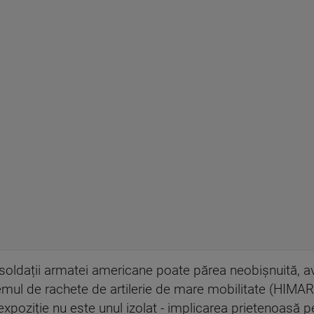
i soldații armatei americane poate părea neobișnuită, av
mul de rachete de artilerie de mare mobilitate (HIMARS
 expoziție nu este unul izolat - implicarea prietenoasă p