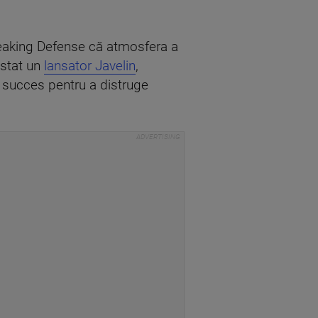
Breaking Defense că atmosfera a
estat un
lansator Javelin
,
u succes pentru a distruge