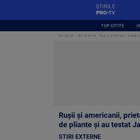
StirilePROTV
TOP CITITE
U
Stirileprotv
Stiri externe
Rușii și americanii, priete
Rușii și americanii, pri
de pliante și au testat J
STIRI EXTERNE