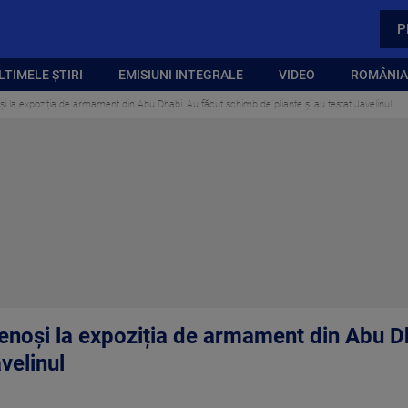
P
LTIMELE ȘTIRI
EMISIUNI INTEGRALE
VIDEO
ROMÂNIA,
noși la expoziția de armament din Abu Dhabi. Au făcut schimb de pliante și au testat Javelinul
etenoși la expoziția de armament din Abu 
avelinul