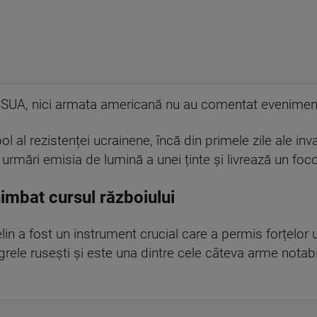
 SUA, nici armata americană nu au comentat eveniment
 al rezistenței ucrainene, încă din primele zile ale inv
 urmări emisia de lumină a unei ținte și livrează un foc
imbat cursul războiului
velin a fost un instrument crucial care a permis forțelo
 grele rusești și este una dintre cele câteva arme notabi