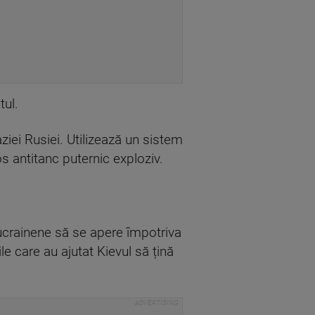
ul.
aziei Rusiei. Utilizează un sistem
os antitanc puternic exploziv.
r ucrainene să se apere împotriva
le care au ajutat Kievul să țină