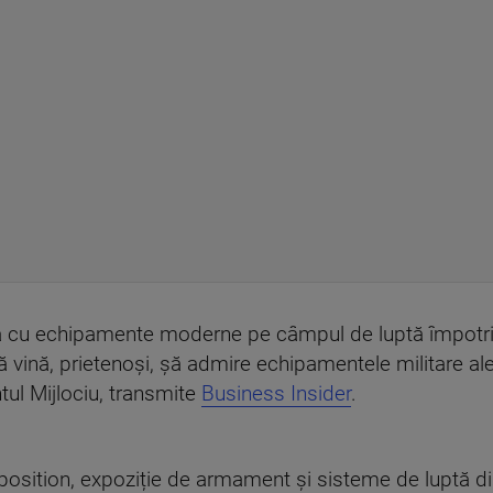
a cu echipamente moderne pe câmpul de luptă împotriva
 să vină, prietenoși, șă admire echipamentele militare 
ntul Mijlociu, transmite
Business Insider
.
position, expoziție de armament și sisteme de luptă di