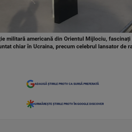
ție militară americană din Orientul Mijlociu, fascina
untat chiar în Ucraina, precum celebrul lansator de r
ADAUGĂ ȘTIRILE PROTV CA SURSĂ PREFERATĂ
URMĂREȘTE ȘTIRILE PROTV ÎN GOOGLE DISCOVER