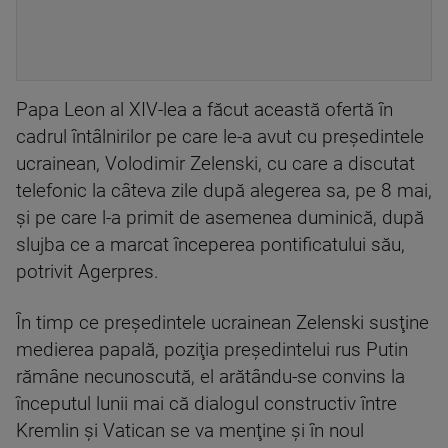
Papa Leon al XIV-lea a făcut această ofertă în
cadrul întâlnirilor pe care le-a avut cu preşedintele
ucrainean, Volodimir Zelenski, cu care a discutat
telefonic la câteva zile după alegerea sa, pe 8 mai,
şi pe care l-a primit de asemenea duminică, după
slujba ce a marcat începerea pontificatului său,
potrivit Agerpres.
În timp ce preşedintele ucrainean Zelenski susţine
medierea papală, poziţia preşedintelui rus Putin
rămâne necunoscută, el arătându-se convins la
începutul lunii mai că dialogul constructiv între
Kremlin şi Vatican se va menţine şi în noul