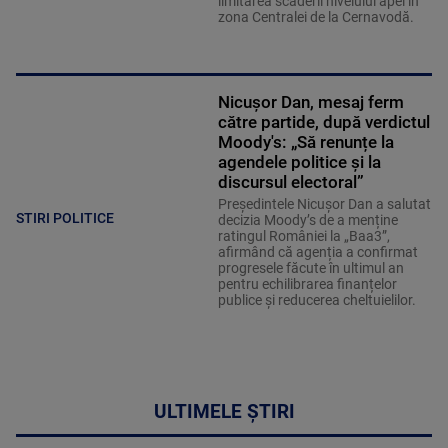
limitarea scăderii nivelului apei în
zona Centralei de la Cernavodă.
Nicușor Dan, mesaj ferm
către partide, după verdictul
Moody's: „Să renunțe la
agendele politice şi la
discursul electoral”
Președintele Nicușor Dan a salutat
STIRI POLITICE
decizia Moody’s de a menține
ratingul României la „Baa3”,
afirmând că agenția a confirmat
progresele făcute în ultimul an
pentru echilibrarea finanțelor
publice și reducerea cheltuielilor.
ULTIMELE ȘTIRI