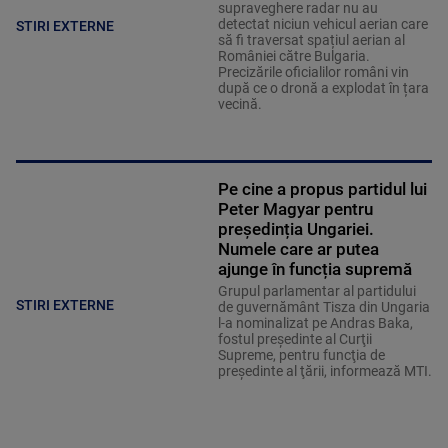
supraveghere radar nu au
detectat niciun vehicul aerian care
STIRI EXTERNE
să fi traversat spațiul aerian al
României către Bulgaria.
Precizările oficialilor români vin
după ce o dronă a explodat în țara
vecină.
Pe cine a propus partidul lui
Peter Magyar pentru
președinția Ungariei.
Numele care ar putea
ajunge în funcția supremă
Grupul parlamentar al partidului
STIRI EXTERNE
de guvernământ Tisza din Ungaria
l-a nominalizat pe Andras Baka,
fostul preşedinte al Curţii
Supreme, pentru funcţia de
preşedinte al ţării, informează MTI.