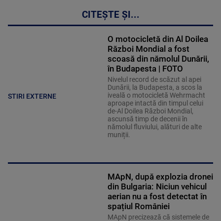
CITEȘTE ȘI...
O motocicletă din Al Doilea
Război Mondial a fost
scoasă din nămolul Dunării,
în Budapesta | FOTO
Nivelul record de scăzut al apei
Dunării, la Budapesta, a scos la
iveală o motocicletă Wehrmacht
STIRI EXTERNE
aproape intactă din timpul celui
de-Al Doilea Război Mondial,
ascunsă timp de decenii în
nămolul fluviului, alături de alte
muniții.
MApN, după explozia dronei
din Bulgaria: Niciun vehicul
aerian nu a fost detectat în
spațiul României
MApN precizează că sistemele de