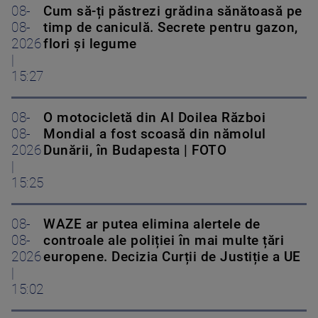
08-
Cum să-ți păstrezi grădina sănătoasă pe
08-
timp de caniculă. Secrete pentru gazon,
2026
flori și legume
|
15:27
08-
O motocicletă din Al Doilea Război
08-
Mondial a fost scoasă din nămolul
2026
Dunării, în Budapesta | FOTO
|
15:25
08-
WAZE ar putea elimina alertele de
08-
controale ale poliției în mai multe țări
2026
europene. Decizia Curții de Justiție a UE
|
15:02