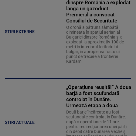
dinspre România a explodat
lângă un gazoduct.
Premierul a convocat
Consiliul de Securitate
O dronă a pătruns sâmbătă
STIRI EXTERNE
dimineața în spațiul aerian al
Bulgariei dinspre România și a
explodat la aproximativ 100 de
metri în interiorul teritoriului
bulgar, în apropierea fostului
punct de trecere a frontierei
Kardam.
„Operațiune reușită!” A doua
barjă a fost scufundată
controlat în Dunăre.
Urmează etapa a doua
Două barje încărcate au fost
scufundate controlat în Dunăre,
după o operațiune de 11 ore,
ȘTIRI ACTUALE
pentru redirecționarea unei părți
din debit către Dunărea Veche și