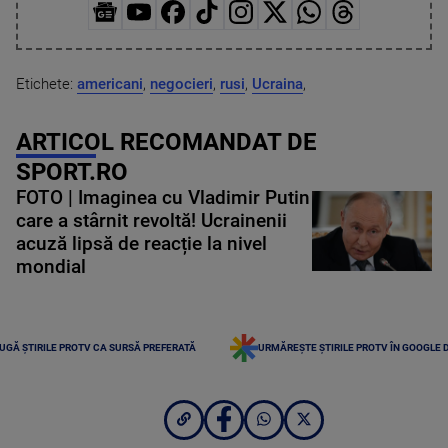
Etichete:
americani
,
negocieri
,
rusi
,
Ucraina
,
ARTICOL RECOMANDAT DE
SPORT.RO
FOTO | Imaginea cu Vladimir Putin
care a stârnit revoltă! Ucrainenii
acuză lipsă de reacție la nivel
mondial
UGĂ ȘTIRILE PROTV CA SURSĂ PREFERATĂ
URMĂREȘTE ȘTIRILE PROTV ÎN GOOGLE 