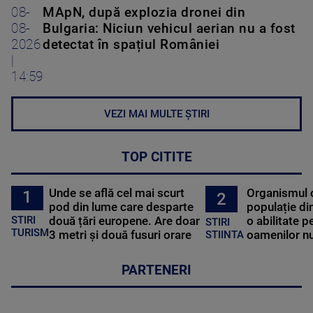
08-
MApN, după explozia dronei din
08-
Bulgaria: Niciun vehicul aerian nu a fost
2026
detectat în spațiul României
|
14:59
VEZI MAI MULTE ȘTIRI
TOP CITITE
Unde se află cel mai scurt
Organismul 
1
2
pod din lume care desparte
populație di
STIRI
două țări europene. Are doar
o abilitate p
STIRI
TURISM
3 metri și două fusuri orare
oamenilor nu
STIINTA
PARTENERI