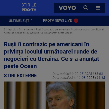
StirilePROTV
CAUTA
VOYO
TOATE 
PROTV NEWS LIVE
ULTIMELE ȘTIRI
Stirileprotv
Stiri externe
Rușii îi contrazic pe americani în privința locului următoarei
runde de negocieri cu Ucraina. Ce s-a anunțat peste Ocean
Rușii îi contrazic pe americani în
privința locului următoarei runde de
negocieri cu Ucraina. Ce s-a anunțat
peste Ocean
Data publicării:
22-05-2025 | 15:03
STIRI EXTERNE
Data actualizării:
11-08-2025 | 11:43