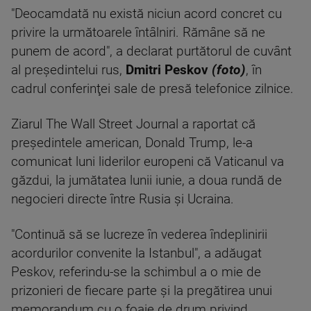
"Deocamdată nu există niciun acord concret cu
privire la următoarele întâlniri. Rămâne să ne
punem de acord", a declarat purtătorul de cuvânt
al preşedintelui rus,
Dmitri Peskov
(foto)
, în
cadrul conferinţei sale de presă telefonice zilnice.
Ziarul The Wall Street Journal a raportat că
preşedintele american, Donald Trump, le-a
comunicat luni liderilor europeni că Vaticanul va
găzdui, la jumătatea lunii iunie, a doua rundă de
negocieri directe între Rusia şi Ucraina.
"Continuă să se lucreze în vederea îndeplinirii
acordurilor convenite la Istanbul", a adăugat
Peskov, referindu-se la schimbul a o mie de
prizonieri de fiecare parte şi la pregătirea unui
memorandum cu o foaie de drum privind