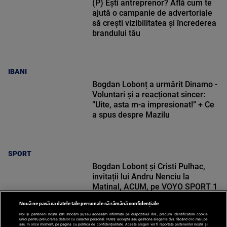
(P) Ești antreprenor? Află cum te
ajută o campanie de advertoriale
să crești vizibilitatea și încrederea
brandului tău
IBANI
Bogdan Lobonț a urmărit Dinamo -
Voluntari și a reacționat sincer:
”Uite, asta m-a impresionat!” + Ce
a spus despre Mazilu
SPORT
Bogdan Lobonț și Cristi Pulhac,
invitații lui Andru Nenciu la
Matinal, ACUM, pe VOYO SPORT 1
Nouă ne pasă ca datele tale personale să rămână confidențiale
Noi și partenerii noștri
201
stocăm și/sau accesăm informații pe dispozitivul dvs., precum identificatorii cookie
unici pentru prelucrarea datelor cu caracter personal. Puteți accepta sau gestiona alegerile dvs. făcând clic mai jos
sau în orice moment, pe pagina cu politica de confidențialitate. Aceste alegeri vor fi raportate partenerilor noștri și