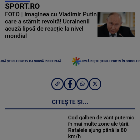
SPORT.RO
FOTO | Imaginea cu Vladimir Putin
care a stârnit revoltă! Ucrainenii
acuză lipsă de reacție la nivel
mondial
UGĂ ȘTIRILE PROTV CA SURSĂ PREFERATĂ
URMĂREȘTE ȘTIRILE PROTV ÎN GOOGLE 
CITEȘTE ȘI...
Cod galben de vânt puternic
în mai multe zone ale țării.
Rafalele ajung până la 80
km/h