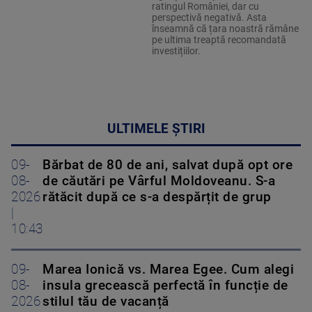
ratingul României, dar cu
perspectivă negativă. Asta
înseamnă că țara noastră rămâne
pe ultima treaptă recomandată
investițiilor.
ULTIMELE ȘTIRI
09-
Bărbat de 80 de ani, salvat după opt ore
08-
de căutări pe Vârful Moldoveanu. S-a
2026
rătăcit după ce s-a despărțit de grup
|
10:43
09-
Marea Ionică vs. Marea Egee. Cum alegi
08-
insula grecească perfectă în funcție de
2026
stilul tău de vacanță