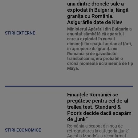
una dintre dronele sale a
explodat în Bulgaria, lângă
granița cu România.
Asigurările date de Kiev
Ministerul Apărării din Bulgaria a
STIRI EXTERNE
anunţat sâmbătă că aparatul
care a explodat în cursul
dimineţii în spaţiul aerian al ţării,
în apropiere de graniţa cu
România şi de gazoductul
transbalcanic, era probabil o
dronă momeală ucraineană de tip
Maya.
Finanțele României se
pregătesc pentru cel de-al
treilea test. Standard &
Poor’s decide dacă scapăm
de „junk”
România a scapat din nou de
STIRI ECONOMICE
retrogradarea la categoria „junk”.
Agenția Moody's, a reconfirmat