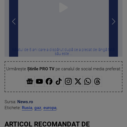
Băiatul de 5 ani care a dispărut după ce a plecat de lângă tatăl
Ouă 
său este ...
Urmărește
Știrile PRO TV
pe canalul de social media preferat:
Sursa:
News.ro
Etichete:
Rusia
,
gaz
,
europa
,
ARTICOL RECOMANDAT DE