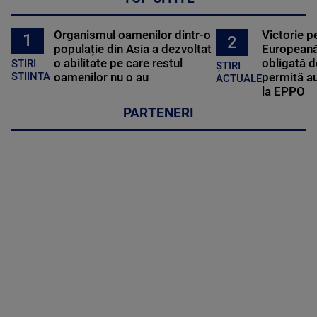
Organismul oamenilor dintr-o
Victorie p
1
2
populație din Asia a dezvoltat
Europeană
o abilitate pe care restul
obligată d
STIRI
ȘTIRI
oamenilor nu o au
permită au
STIINTA
ACTUALE
la EPPO
PARTENERI