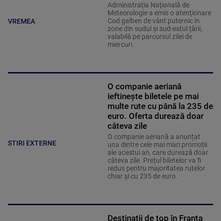
Administraţia Naţională de
Meteorologie a emis o atenţionare
Cod galben de vânt puternic în
VREMEA
zone din sudul şi sud-estul ţării,
valabilă pe parcursul zilei de
miercuri.
O companie aeriană
ieftinește biletele pe mai
multe rute cu până la 235 de
euro. Oferta durează doar
câteva zile
O companie aeriană a anunțat
STIRI EXTERNE
una dintre cele mai mari promoții
ale acestui an, care durează doar
câteva zile. Prețul biletelor va fi
redus pentru majoritatea rutelor
chiar și cu 235 de euro.
Destinații de top în Franța