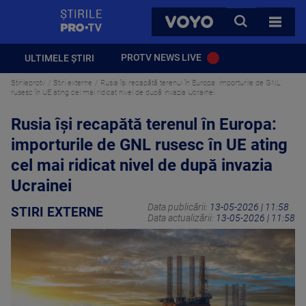
StirilePROTV
CAUTA
VOYO
TOATE 
PROTV NEWS LIVE
ULTIMELE ȘTIRI
Stirileprotv
Stiri externe
Rusia își recapătă terenul în Europa: importurile de GNL
rusesc în UE ating cel mai ridicat nivel de după invazia Ucrainei
Rusia își recapătă terenul în Europa:
importurile de GNL rusesc în UE ating
cel mai ridicat nivel de după invazia
Ucrainei
Data publicării:
13-05-2026 | 11:58
STIRI EXTERNE
Data actualizării:
13-05-2026 | 11:58