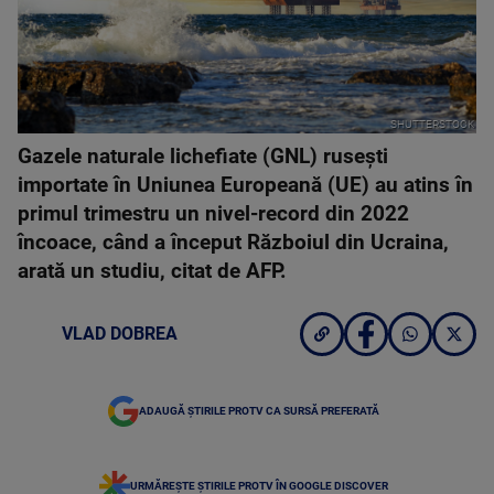
SHUTTERSTOCK
Gazele naturale lichefiate (GNL) ruseşti
importate în Uniunea Europeană (UE) au atins în
primul trimestru un nivel-record din 2022
încoace, când a început Războiul din Ucraina,
arată un studiu, citat de AFP.
VLAD DOBREA
ADAUGĂ ȘTIRILE PROTV CA SURSĂ PREFERATĂ
URMĂREȘTE ȘTIRILE PROTV ÎN GOOGLE DISCOVER