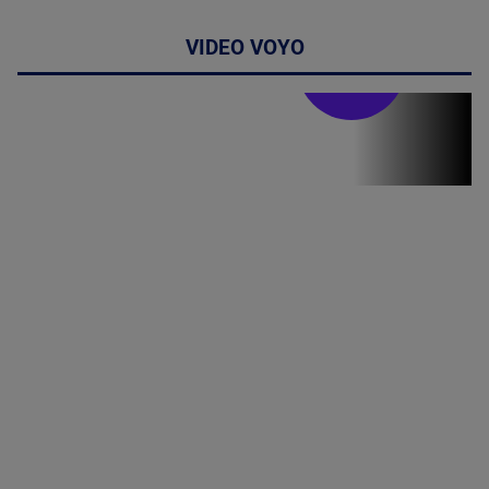
VIDEO VOYO
Stirile PRO TV
Stirile PRO
TV # 19.00 -
8 August
2026
MAI
MULTE
DETALII