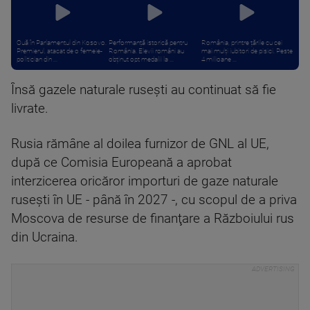
Ouă în Parlamentul din Kosovo.
Performanță istorică pentru
România, printre țările cu cei
Premierul, atacat de o femeie-
România. Elevii români au
mai mulți iubitori de pisici. Peste
politician din ...
obținut opt medalii la ...
4 milioane ...
Însă gazele naturale ruseşti au continuat să fie
livrate.
Rusia rămâne al doilea furnizor de GNL al UE,
după ce Comisia Europeană a aprobat
interzicerea oricăror importuri de gaze naturale
ruseşti în UE - până în 2027 -, cu scopul de a priva
Moscova de resurse de finanţare a Războiului rus
din Ucraina.