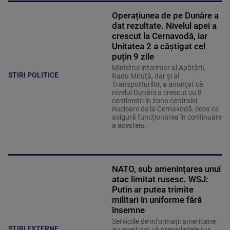
Operațiunea de pe Dunăre a
dat rezultate. Nivelul apei a
crescut la Cernavodă, iar
Unitatea 2 a câștigat cel
puțin 9 zile
Ministrul interimar al Apărării,
STIRI POLITICE
Radu Miruţă, dar şi al
Transporturilor, a anunţat că
nivelul Dunării a crescut cu 8
centimetri în zona centralei
nucleare de la Cernavodă, ceea ce
asigură funcţionarea în continuare
a acesteia.
NATO, sub amenințarea unui
atac limitat rusesc. WSJ:
Putin ar putea trimite
militari în uniforme fără
însemne
Serviciile de informații americane
STIRI EXTERNE
au avertizat că președintele rus