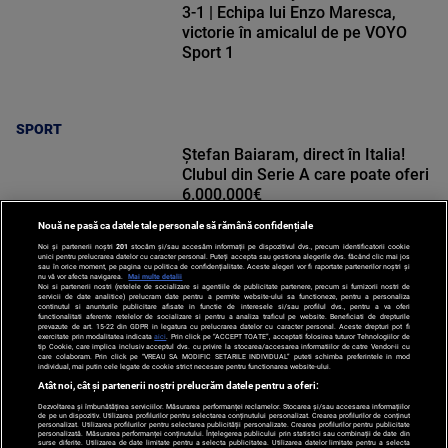
3-1 | Echipa lui Enzo Maresca,
victorie în amicalul de pe VOYO
Sport 1
SPORT
Ștefan Baiaram, direct în Italia!
Clubul din Serie A care poate oferi
6.000.000€
Nouă ne pasă ca datele tale personale să rămână confidențiale
Noi și partenerii noștri
201
stocăm și/sau accesăm informații pe dispozitivul dvs., precum identificatorii cookie
unici pentru prelucrarea datelor cu caracter personal. Puteți accepta sau gestiona alegerile dvs. făcând clic mai jos
sau în orice moment, pe pagina cu politica de confidențialitate. Aceste alegeri vor fi raportate partenerilor noștri și
nu vă vor afecta navigarea.
Mai multe detalii
Noi si partenerii nostri (retelele de socializare si agentiile de publicitate partenere, precum si furnizorii nostri de
SPORT
servicii de date analitice) prelucram date pentru a permite website-ului sa functioneze, pentru a personaliza
continutul si anunturile publicitare afisate in functie de interesele si/sau profilul dvs., pentru a va oferi
functionalitati aferente retelelor de socializare si pentru a analiza traficul pe website. Beneficiati de drepturile
prevazute de art. 15-22 din GDPR in legatura cu prelucrarea datelor cu caracter personal. Aceste drepturi pot fi
exercitate prin modalitatea indicata
aici
. Prin click pe “ACCEPT TOATE”, acceptati folosirea tuturor Tehnologiilor de
tip Cookie, care implica inclusiv acceptul dvs. cu privire la stocarea/accesarea informatiilor de catre Vendor-ii cu
care colaboram. Prin click pe “VREAU SA MODIFIC SETARILE INDIVIDUAL” puteti schimba preferintele in mod
individual, mai putin cele legate de cookie strict necesare pentru functionarea website-ului.
Atât noi, cât și partenerii noștri prelucrăm datele pentru a oferi:
Dezvoltarea și îmbunătățirea serviciilor. Măsurarea performanței reclamelor. Stocarea și/sau accesarea informațiilor
de pe un dispozitiv. Utilizarea profilurilor pentru selectarea conținutului personalizat. Crearea profilurilor de conținut
personalizat. Utilizarea profilurilor pentru selectarea publicității personalizate. Crearea profilurilor pentru publicitate
personalizată. Măsurarea performanței conținutului. Înțelegerea publicului prin statistici sau combinații de date din
surse diferite. Utilizarea de date limitate pentru a selecta publicitatea. Utilizarea datelor limitate pentru a selecta