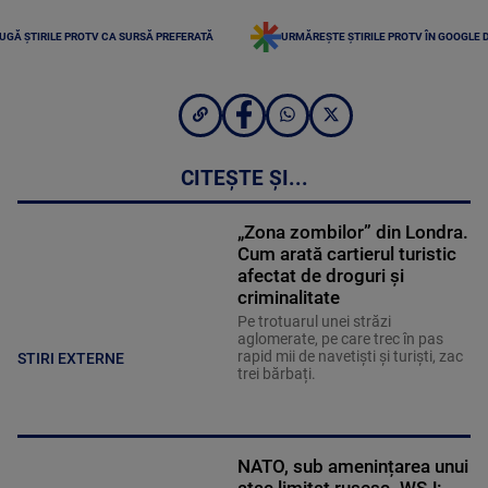
UGĂ ȘTIRILE PROTV CA SURSĂ PREFERATĂ
URMĂREȘTE ȘTIRILE PROTV ÎN GOOGLE 
CITEȘTE ȘI...
„Zona zombilor” din Londra.
Cum arată cartierul turistic
afectat de droguri și
criminalitate
Pe trotuarul unei străzi
aglomerate, pe care trec în pas
rapid mii de navetiști și turiști, zac
STIRI EXTERNE
trei bărbați.
NATO, sub amenințarea unui