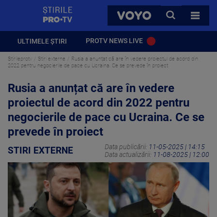
StirilePROTV
CAUTA
VOYO
TOATE 
PROTV NEWS LIVE
ULTIMELE ȘTIRI
Stirileprotv
Stiri externe
Rusia a anunțat că are în vedere proiectul de acord din
2022 pentru negocierile de pace cu Ucraina. Ce se prevede în proiect
Rusia a anunțat că are în vedere
proiectul de acord din 2022 pentru
negocierile de pace cu Ucraina. Ce se
prevede în proiect
Data publicării:
11-05-2025 | 14:15
STIRI EXTERNE
Data actualizării:
11-08-2025 | 12:00