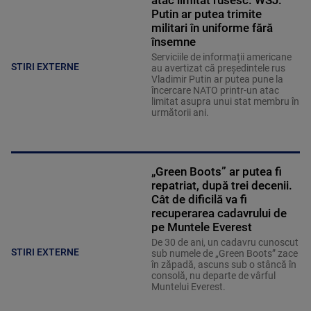
atac limitat rusesc. WSJ:
Putin ar putea trimite
militari în uniforme fără
însemne
Serviciile de informații americane
STIRI EXTERNE
au avertizat că președintele rus
Vladimir Putin ar putea pune la
încercare NATO printr-un atac
limitat asupra unui stat membru în
următorii ani.
„Green Boots” ar putea fi
repatriat, după trei decenii.
Cât de dificilă va fi
recuperarea cadavrului de
pe Muntele Everest
De 30 de ani, un cadavru cunoscut
STIRI EXTERNE
sub numele de „Green Boots” zace
în zăpadă, ascuns sub o stâncă în
consolă, nu departe de vârful
Muntelui Everest.