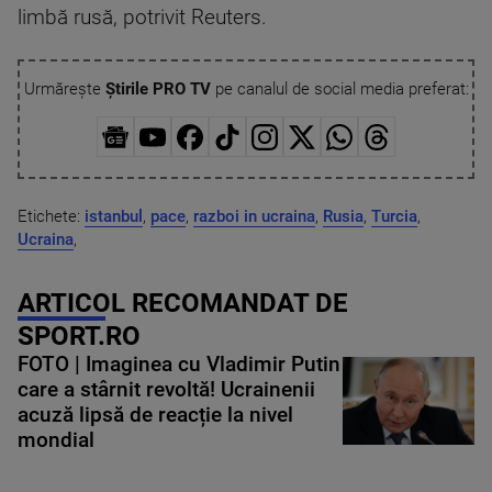
limbă rusă, potrivit Reuters.
Urmărește
Știrile PRO TV
pe canalul de social media preferat:
Etichete:
istanbul
,
pace
,
razboi in ucraina
,
Rusia
,
Turcia
,
Ucraina
,
ARTICOL RECOMANDAT DE
SPORT.RO
FOTO | Imaginea cu Vladimir Putin
care a stârnit revoltă! Ucrainenii
acuză lipsă de reacție la nivel
mondial