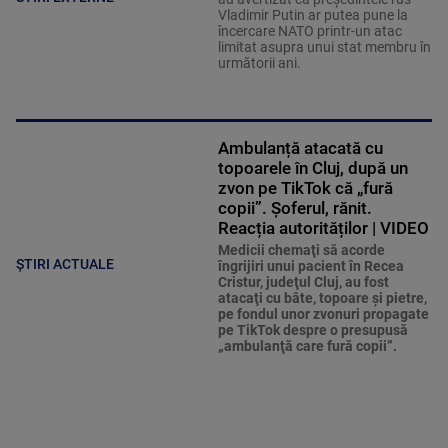
Vladimir Putin ar putea pune la
încercare NATO printr-un atac
limitat asupra unui stat membru în
următorii ani.
Ambulanță atacată cu
topoarele în Cluj, după un
zvon pe TikTok că „fură
copii”. Șoferul, rănit.
Reacția autorităților | VIDEO
Medicii chemaţi să acorde
ȘTIRI ACTUALE
îngrijiri unui pacient în Recea
Cristur, judeţul Cluj, au fost
atacaţi cu bâte, topoare şi pietre,
pe fondul unor zvonuri propagate
pe TikTok despre o presupusă
„ambulanţă care fură copii”.