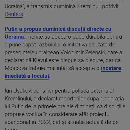
Ucraina”, a transmis duminică Kremlinul, potrivit
Reuters
.
Putin a propus duminică discuții directe cu
Ucraina
, menite să aducă o pace durabilă pentru
a pune capăt războiului, o inițiativă salutată de
președintele ucrainean Volodimir Zelenski, care a
declarat că Kievul este dispus să discute, dar că
Moscova trebuie mai întâi să accepte o
încetare
imediată a focului
.
Iuri Ușakov, consilier pentru politică externă al
Kremlinului, a declarat reporterilor după declarația
lui Putin de la primele ore ale dimineții că discuțiile
propuse vor lua în considerare atât proiectul
abandonat în 2022, cât și situația actuală de pe