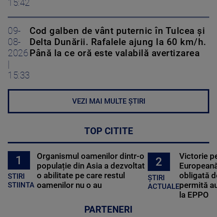
15:42
09-
Cod galben de vânt puternic în Tulcea și
08-
Delta Dunării. Rafalele ajung la 60 km/h.
2026
Până la ce oră este valabilă avertizarea
|
15:33
VEZI MAI MULTE ȘTIRI
TOP CITITE
Organismul oamenilor dintr-o
Victorie p
1
2
populație din Asia a dezvoltat
Europeană
o abilitate pe care restul
obligată d
STIRI
ȘTIRI
oamenilor nu o au
permită au
STIINTA
ACTUALE
la EPPO
PARTENERI