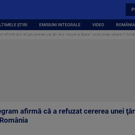
P
LTIMELE ȘTIRI
EMISIUNI INTEGRALE
VIDEO
ROMÂNIA,
am afirmă că a refuzat cererea unei ţări de a "reduce la tăcere" vocile conservatoare în Româ
gram afirmă că a refuzat cererea unei ţări
n România