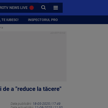
CAUTA
ROTV NEWS LIVE
TOATE CATEGORIILE
 TE IUBESC!
INSPECTORUL PRO
nia
 de a "reduce la tăcere"
Data publicării:
18-05-2025 | 17:49
Data actualizării:
11-08-2025 | 11:50