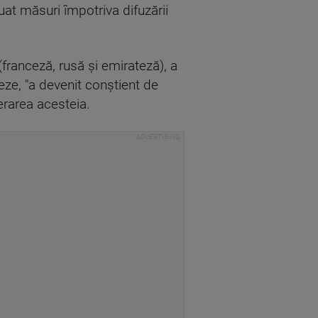
uat măsuri împotriva difuzării
(franceză, rusă şi emirateză), a
ceze, "a devenit conştient de
erarea acesteia.