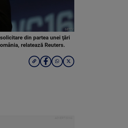
GETTY
olicitare din partea unei ţări
România, relatează Reuters.