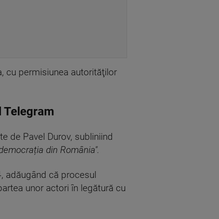
a, cu permisiunea autorităţilor
ul Telegram
ate de Pavel Durov, subliniind
e democrația din România".
2024, adăugând că procesul
 partea unor actori în legătură cu