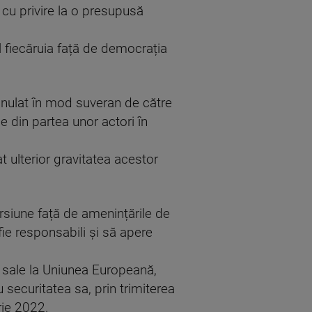
cu privire la o presupusă
l fiecăruia față de democrația
 anulat în mod suveran de către
e din partea unor actori în
t ulterior gravitatea acestor
rsiune față de amenințările de
fie responsabili și să apere
i sale la Uniunea Europeană,
securitatea sa, prin trimiterea
arie 2022.