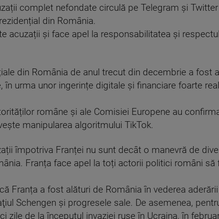
ații complet nefondate circulă pe Telegram și Twitter 
prezidențial din România.
 acuzații și face apel la responsabilitatea și respectu
ențiale din România de anul trecut din decembrie a fost
în urma unor ingerințe digitale și financiare foarte real
torităților române și ale Comisiei Europene au confirma
rivește manipularea algoritmului TikTok.
zații împotriva Franței nu sunt decât o manevră de dive
nia. Franța face apel la toți actorii politici români să 
 că Franța a fost alături de România în vederea aderări
paţiul Schengen și progresele sale. De asemenea, pentru 
ci zile de la începutul invaziei ruse în Ucraina, în febru