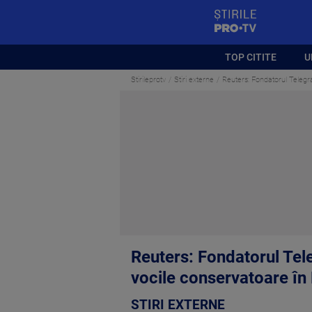
StirilePROTV
TOP CITITE
U
Stirileprotv
Stiri externe
Reuters: Fondatorul Telegr
Reuters: Fondatorul Tele
vocile conservatoare î
STIRI EXTERNE