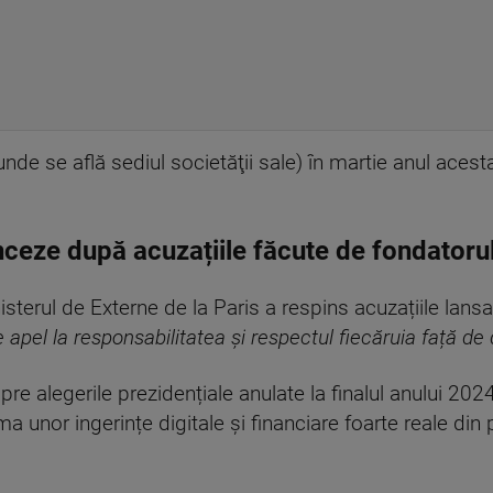
unde se află sediul societăţii sale) în martie anul acest
anceze după acuzațiile făcute de fondator
isterul de Externe de la Paris a respins acuzațiile lans
 apel la responsabilitatea și respectul fiecăruia față d
espre alegerile prezidențiale anulate la finalul anului 
rma unor ingerințe digitale și financiare foarte reale din