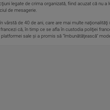
cţiuni legate de crima organizată, fiind acuzat că nu a l
iciul de mesagerie.
n vârstă de 40 de ani, care are mai multe naţionalităţi 
francezi că, în timp ce se afla în custodia poliţiei fran
va platformei sale şi a promis să "îmbunătăţească" mod