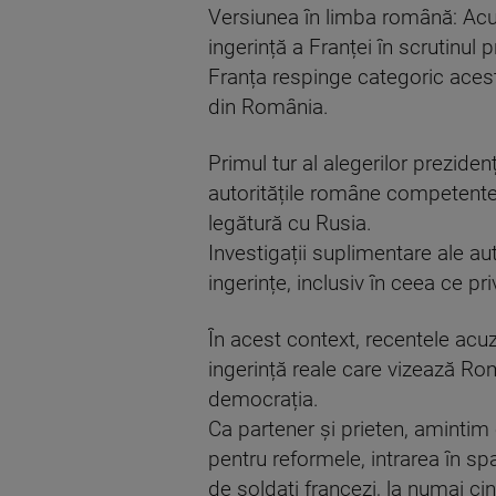
Versiunea în limba română: Acuz
ingerință a Franței în scrutinul 
Franța respinge categoric aceste
din România.
Primul tur al alegerilor prezid
autoritățile române competente, 
legătură cu Rusia.
Investigații suplimentare ale au
ingerințe, inclusiv în ceea ce p
În acest context, recentele acu
ingerință reale care vizează Româ
democrația.
Ca partener și prieten, amintim
pentru reformele, intrarea în s
de soldați francezi, la numai cin