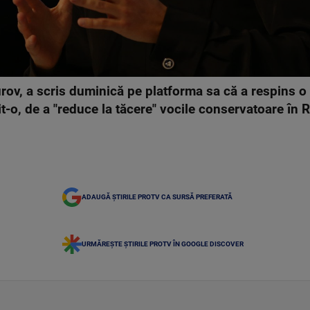
ov, a scris duminică pe platforma sa că a respins o s
t-o, de a "reduce la tăcere" vocile conservatoare în 
ADAUGĂ ȘTIRILE PROTV CA SURSĂ PREFERATĂ
URMĂREȘTE ȘTIRILE PROTV ÎN GOOGLE DISCOVER