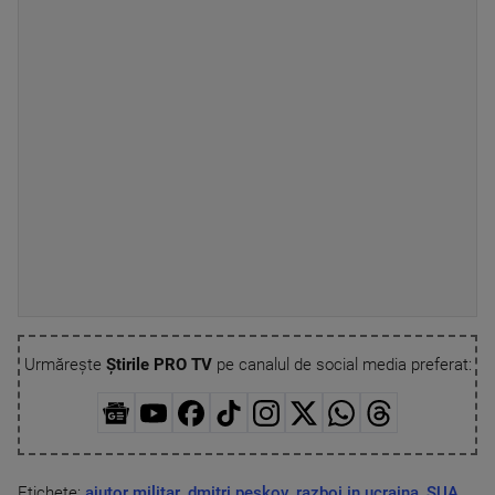
Urmărește
Știrile PRO TV
pe canalul de social media preferat:
Etichete:
ajutor militar
,
dmitri peskov
,
razboi in ucraina
,
SUA
,