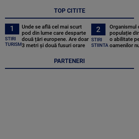
TOP CITITE
Unde se află cel mai scurt
Organismul 
1
2
pod din lume care desparte
populație di
STIRI
două țări europene. Are doar
o abilitate p
STIRI
TURISM
3 metri și două fusuri orare
oamenilor nu
STIINTA
PARTENERI