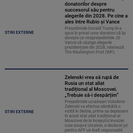
donatorilor despre
succesorul său pentru
alegerile din 2028. Pe cine a
ales între Rubio și Vance
Președintele Donald Trump le-a
STIRI EXTERNE
spus în privat unor donatori că își
dorește ca vicepreședintele JD
Vance să câștige alegerile
prezidențiale din 2028, relatează
The Washington Post (WP).
Zelenski vrea să rupă de
Rusia un stat aliat
tradițional al Moscovei.
„Trebuie să-i despărțim”
Președintele ucrainean Volodimir
Zelenski va efectua sâmbătă o
vizită în Serbia, prima sa deplasare
STIRI EXTERNE
în acest stat aliat tradițional al
Moscovei de la începutul invaziei
ruse asupra Ucrainei, a declarat joi
pentru AFP un înalt responsabil