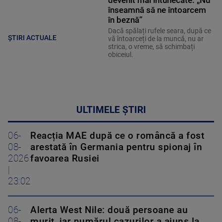
devenit mai întunecate. „Nu
înseamnă să ne întoarcem
în beznă”
Dacă spălați rufele seara, după ce
ȘTIRI ACTUALE
vă întoarceți de la muncă, nu ar
strica, o vreme, să schimbați
obiceiul.
ULTIMELE ȘTIRI
06-
Reacția MAE după ce o româncă a fost
08-
arestată în Germania pentru spionaj în
2026
favoarea Rusiei
|
23:02
06-
Alerta West Nile: două persoane au
08-
murit, iar numărul cazurilor a ajuns la