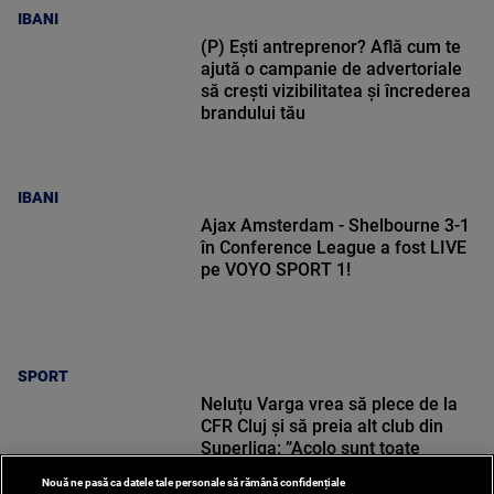
IBANI
(P) Ești antreprenor? Află cum te
ajută o campanie de advertoriale
să crești vizibilitatea și încrederea
brandului tău
IBANI
Ajax Amsterdam - Shelbourne 3-1
în Conference League a fost LIVE
pe VOYO SPORT 1!
SPORT
Neluțu Varga vrea să plece de la
CFR Cluj și să preia alt club din
Superliga: ”Acolo sunt toate
condițiile”
Nouă ne pasă ca datele tale personale să rămână confidențiale