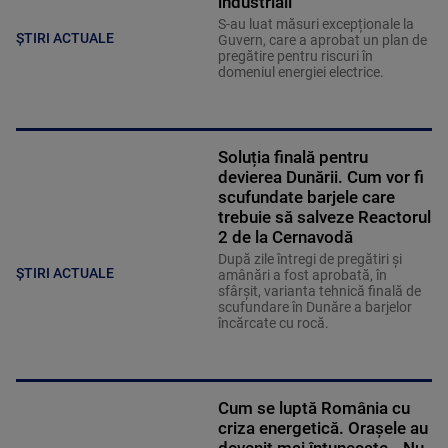
industriali”
S-au luat măsuri excepționale la
ȘTIRI ACTUALE
Guvern, care a aprobat un plan de
pregătire pentru riscuri în
domeniul energiei electrice.
Soluția finală pentru
devierea Dunării. Cum vor fi
scufundate barjele care
trebuie să salveze Reactorul
2 de la Cernavodă
După zile întregi de pregătiri și
ȘTIRI ACTUALE
amânări a fost aprobată, în
sfârșit, varianta tehnică finală de
scufundare în Dunăre a barjelor
încărcate cu rocă.
Cum se luptă România cu
criza energetică. Orașele au