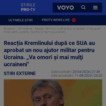
StirilePROTV
CAUTA
VOYO
TOATE 
PROTV NEWS LIVE
ULTIMELE ȘTIRI
Stirileprotv
Stiri externe
Reacția Kremlinului după ce SUA au aprobat un nou ajutor
militar pentru Ucraina. „Va omorî şi mai mulţi ucraineni"
Reacția Kremlinului după ce SUA au
aprobat un nou ajutor militar pentru
Ucraina. „Va omorî şi mai mulţi
ucraineni"
Data publicării:
20-04-2024 | 21:36
STIRI EXTERNE
Data actualizării:
11-08-2025 | 23:20