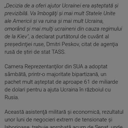
„Decizia de a oferi ajutor Ucrainei era aşteptată şi
previzibilă. Va îmbogăţi şi mai mult Statele Unite
ale Americii şi va ruina şi mai mult Ucraina,
omorând şi mai mulţi ucraineni din cauza regimului
de la Kiev"
, a declarat purtătorul de cuvânt al
preşedinţiei ruse, Dmitri Peskov, citat de agenţia
rusă de ştiri de stat TASS.
Camera Reprezentanţilor din SUA a adoptat
sâmbătă, printr-o majoritate bipartizană, un
pachet mult aşteptat de aproape 61 de miliarde
de dolari pentru a ajuta Ucraina în războiul cu
Rusia.
Această asistenţă militară şi economică, rezultatul
unor luni de negocieri extrem de tensionate şi
laborioase, trebuie aprobată acum de Senat, unde