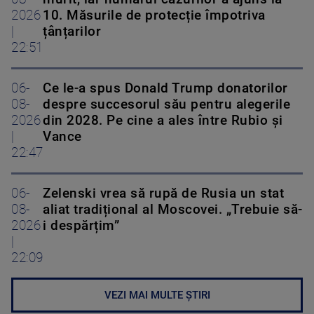
2026
10. Măsurile de protecție împotriva
|
țânțarilor
22:51
06-
Ce le-a spus Donald Trump donatorilor
08-
despre succesorul său pentru alegerile
2026
din 2028. Pe cine a ales între Rubio și
|
Vance
22:47
06-
Zelenski vrea să rupă de Rusia un stat
08-
aliat tradițional al Moscovei. „Trebuie să-
2026
i despărțim”
|
22:09
VEZI MAI MULTE ȘTIRI