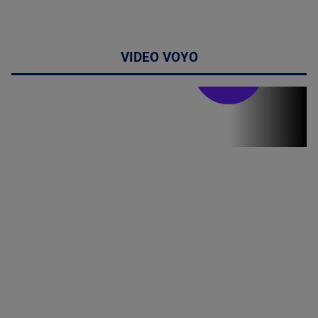
VIDEO VOYO
Stirile PRO TV
Stirile PRO
TV # 19.00 -
06 August
2026
MAI