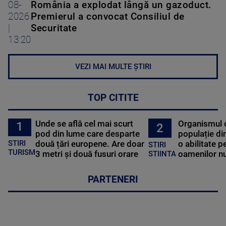
08-
România a explodat lângă un gazoduct.
2026
Premierul a convocat Consiliul de
|
Securitate
13:20
VEZI MAI MULTE ȘTIRI
TOP CITITE
Unde se află cel mai scurt
Organismul 
1
2
pod din lume care desparte
populație di
STIRI
două țări europene. Are doar
o abilitate p
STIRI
TURISM
3 metri și două fusuri orare
oamenilor nu
STIINTA
PARTENERI