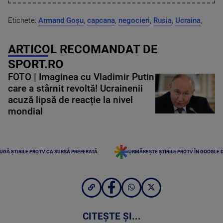
Etichete:
Armand Goșu
,
capcana
,
negocieri
,
Rusia
,
Ucraina
,
ARTICOL RECOMANDAT DE
SPORT.RO
FOTO | Imaginea cu Vladimir Putin
care a stârnit revoltă! Ucrainenii
acuză lipsă de reacție la nivel
mondial
UGĂ ȘTIRILE PROTV CA SURSĂ PREFERATĂ
URMĂREȘTE ȘTIRILE PROTV ÎN GOOGLE 
CITEȘTE ȘI...