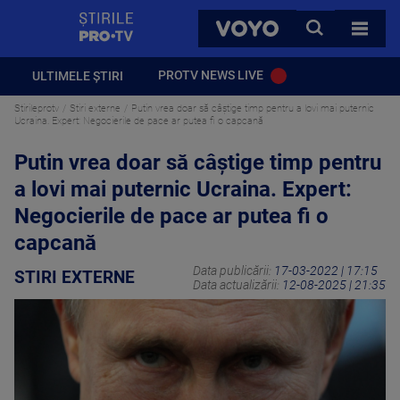
StirilePROTV
CAUTA
VOYO
TOATE 
PROTV NEWS LIVE
ULTIMELE ȘTIRI
Stirileprotv
Stiri externe
Putin vrea doar să câștige timp pentru a lovi mai puternic
Ucraina. Expert: Negocierile de pace ar putea fi o capcană
Putin vrea doar să câștige timp pentru
a lovi mai puternic Ucraina. Expert:
Negocierile de pace ar putea fi o
capcană
Data publicării:
17-03-2022 | 17:15
STIRI EXTERNE
Data actualizării:
12-08-2025 | 21:35