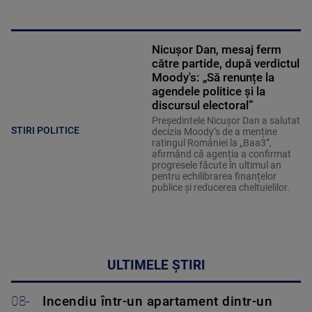
Nicușor Dan, mesaj ferm
către partide, după verdictul
Moody's: „Să renunțe la
agendele politice şi la
discursul electoral”
Președintele Nicușor Dan a salutat
STIRI POLITICE
decizia Moody’s de a menține
ratingul României la „Baa3”,
afirmând că agenția a confirmat
progresele făcute în ultimul an
pentru echilibrarea finanțelor
publice și reducerea cheltuielilor.
ULTIMELE ȘTIRI
08-
Incendiu într-un apartament dintr-un