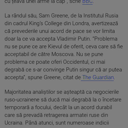
cu țeava unei arme la cap”, scrie
BBC
.
La rândul său, Sam Greene, de la Institutul Rusia
din cadrul King’s College din Londra, avertizează
că prevederile unui acord de pace se vor limita
doar la ce va accepta Vladimir Putin. “Problema
nu se pune ce are Kievul de oferit, ceva care să fie
acceptabil de către Moscova. Nu se pune
problema ce poate oferi Occidentul, ci mai
degrabă ce s-ar convinge Putin singur că ar putea
accepta”, spune Greene, citat de
The Guardian
.
Majoritatea analiștilor se așteaptă ca negocierile
ruso-ucrainene să ducă mai degrabă la o încetare
temporară a focului, decât la un acord durabil
care să prevadă retragerea armatei ruse din
Ucraina. Până atunci, sunt numeroase indicii