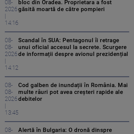
08-
bloc din Oradea. Proprietara a fost
2026
găsită moartă de către pompieri
|
14:16
08-
Scandal în SUA: Pentagonul îi retrage
08-
unui oficial accesul la secrete. Scurgere
2026
de informații despre avionul prezidențial
|
14:12
08-
Cod galben de inundații în România. Mai
08-
multe râuri pot avea creșteri rapide ale
2026
debitelor
|
13:45
08-
Alertă în Bulgaria: O dronă dinspre