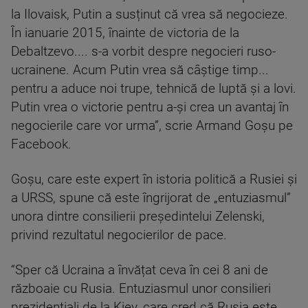
la Ilovaisk, Putin a susținut că vrea să negocieze.
În ianuarie 2015, înainte de victoria de la
Debaltzevo.... s-a vorbit despre negocieri ruso-
ucrainene. Acum Putin vrea să câștige timp...
pentru a aduce noi trupe, tehnică de luptă și a lovi.
Putin vrea o victorie pentru a-și crea un avantaj în
negocierile care vor urma”, scrie Armand Goșu pe
Facebook.
Goșu, care este expert în istoria politică a Rusiei și
a URSS, spune că este îngrijorat de „entuziasmul”
unora dintre consilierii președintelui Zelenski,
privind rezultatul negocierilor de pace.
“Sper că Ucraina a învățat ceva în cei 8 ani de
războaie cu Rusia. Entuziasmul unor consilieri
prezidențiali de la Kiev, care cred că Rusia este