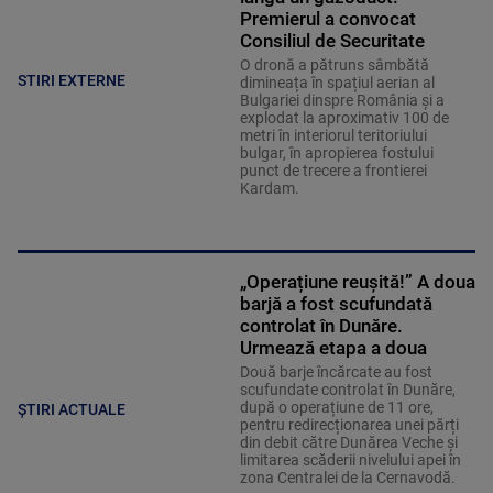
Premierul a convocat
Consiliul de Securitate
O dronă a pătruns sâmbătă
STIRI EXTERNE
dimineața în spațiul aerian al
Bulgariei dinspre România și a
explodat la aproximativ 100 de
metri în interiorul teritoriului
bulgar, în apropierea fostului
punct de trecere a frontierei
Kardam.
„Operațiune reușită!” A doua
barjă a fost scufundată
controlat în Dunăre.
Urmează etapa a doua
Două barje încărcate au fost
scufundate controlat în Dunăre,
după o operațiune de 11 ore,
ȘTIRI ACTUALE
pentru redirecționarea unei părți
din debit către Dunărea Veche și
limitarea scăderii nivelului apei în
zona Centralei de la Cernavodă.