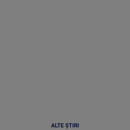
Stirile PRO
TV # 07.00 -
08 August
2026
MAI
MULTE
DETALII
02:32:45
ALTE ȘTIRI