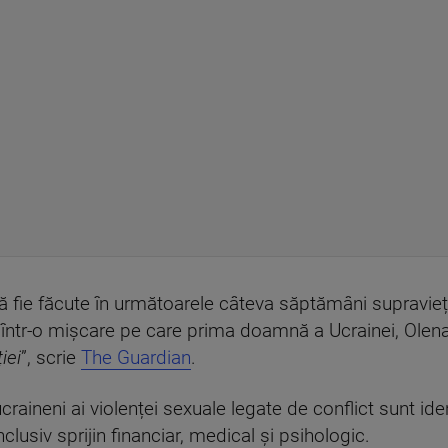
fie făcute în următoarele câteva săptămâni supraviețuit
i, într-o mișcare pe care prima doamnă a Ucrainei, Olen
iei
”, scrie
The Guardian
.
craineni ai violenței sexuale legate de conflict sunt ide
inclusiv sprijin financiar, medical și psihologic.