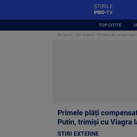
StirilePROTV
TOP CITITE
U
Stirileprotv
Stiri externe
Primele plăți compensatorii 
Primele plăți compensato
Putin, trimiși cu Viagra 
STIRI EXTERNE