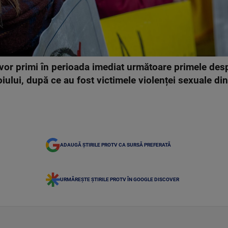
or primi în perioada imediat următoare primele despă
iului, după ce au fost victimele violenței sexuale di
ADAUGĂ ȘTIRILE PROTV CA SURSĂ PREFERATĂ
URMĂREȘTE ȘTIRILE PROTV ÎN GOOGLE DISCOVER