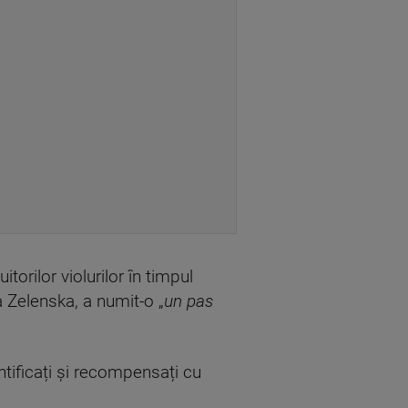
orilor violurilor în timpul
a Zelenska, a numit-o „
un pas
ntificați și recompensați cu