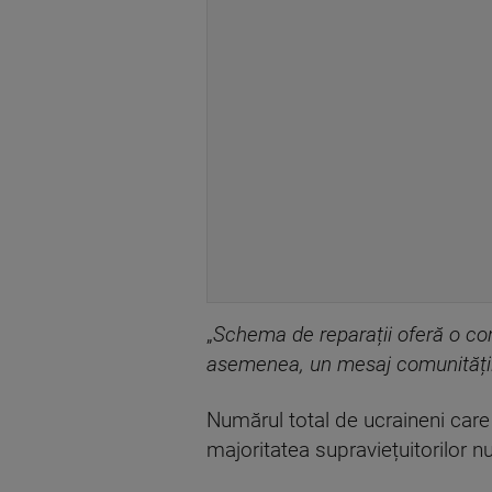
„
Schema de reparații oferă o conf
asemenea, un mesaj comunității
Numărul total de ucraineni care
majoritatea supraviețuitorilor n