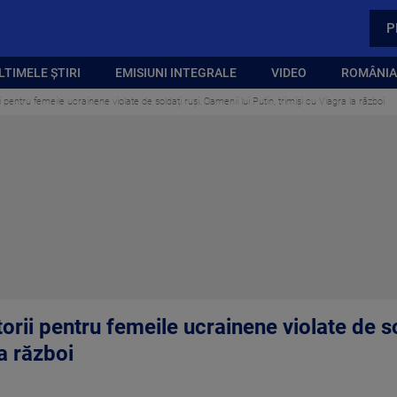
P
LTIMELE ȘTIRI
EMISIUNI INTEGRALE
VIDEO
ROMÂNIA,
pentru femeile ucrainene violate de soldați ruși. Oamenii lui Putin, trimiși cu Viagra la război
rii pentru femeile ucrainene violate de so
la război