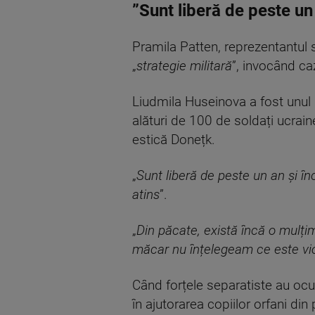
”Sunt liberă de peste un
Pramila Patten, reprezentantul s
„
strategie militară
”, invocând caz
Liudmila Huseinova a fost unul d
alături de 100 de soldați ucrain
estică Donețk.
„
Sunt liberă de peste un an și î
atins
”.
„
Din păcate, există încă o mulțim
măcar nu înțelegeam ce este vio
Când forțele separatiste au ocu
în ajutorarea copiilor orfani din