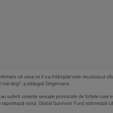
irmare că ceea ce li s-a întâmplat este recunoscut ofici
 mai largi
”, a adăugat Dingemans.
 au suferit violențe sexuale provocate de forțele ruse
u raportează violul. Global Survivors Fund estimează că 