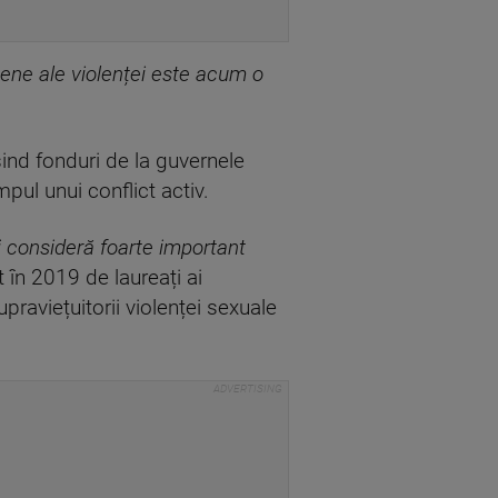
nene ale violenței este acum o
ind fonduri de la guvernele
mpul unui conflict activ.
i consideră foarte important
 în 2019 de laureați ai
raviețuitorii violenței sexuale