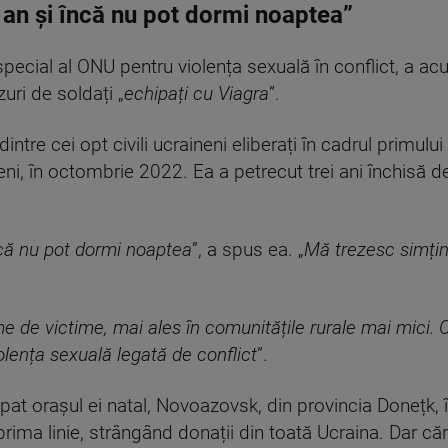
 an și încă nu pot dormi noaptea”
pecial al ONU pentru violența sexuală în conflict, a acu
uri de soldați „
echipați cu Viagra
”.
intre cei opt civili ucraineni eliberați în cadrul primul
eni, în octombrie 2022. Ea a petrecut trei ani închisă de
ncă nu pot dormi noaptea
”, a spus ea. „
Mă trezesc simțin
e de victime, mai ales în comunitățile rurale mai mici. C
lența sexuală legată de conflict
”.
pat orașul ei natal, Novoazovsk, din provincia Donețk,
 prima linie, strângând donații din toată Ucraina. Dar că