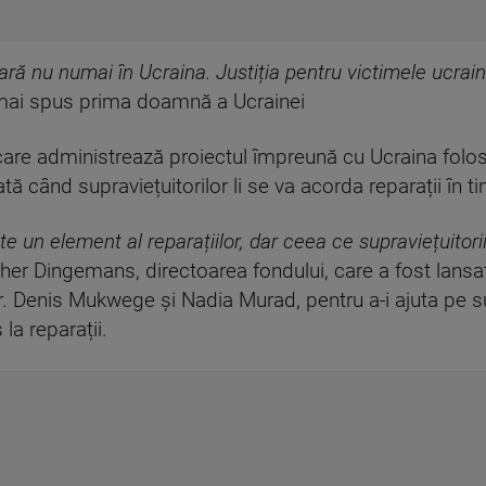
ră nu numai în Ucraina. Justiția pentru victimele ucrai
 mai spus prima doamnă a Ucrainei
 care administrează proiectul împreună cu Ucraina folos
ă când supraviețuitorilor li se va acorda reparații în ti
e un element al reparațiilor, dar ceea ce supraviețuitori
ther Dingemans, directoarea fondului, care a fost lansat
. Denis Mukwege și Nadia Murad, pentru a-i ajuta pe sup
la reparații.