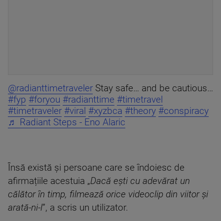
@radianttimetraveler
Stay safe… and be cautious…
#fyp
#foryou
#radianttime
#timetravel
#timetraveler
#viral
#xyzbca
#theory
#conspiracy
♬ Radiant Steps - Eno Alaric
Însă există și persoane care se îndoiesc de
afirmațiile acestuia „
Dacă ești cu adevărat un
călător în timp, filmează orice videoclip din viitor și
arată-ni-l
”, a scris un utilizator.