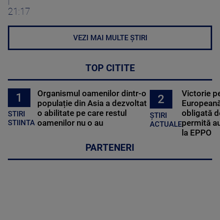
|
21:17
VEZI MAI MULTE ȘTIRI
TOP CITITE
Organismul oamenilor dintr-o
Victorie p
1
2
populație din Asia a dezvoltat
Europeană
o abilitate pe care restul
obligată d
STIRI
ȘTIRI
oamenilor nu o au
permită au
STIINTA
ACTUALE
la EPPO
PARTENERI