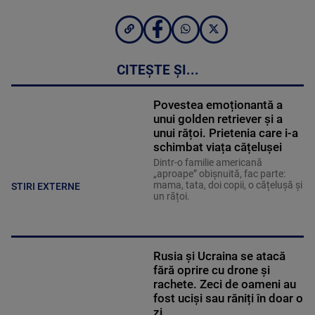
CITEȘTE ȘI...
Povestea emoționantă a
unui golden retriever și a
unui rățoi. Prietenia care i-a
schimbat viața cățelușei
Dintr-o familie americană
„aproape” obișnuită, fac parte:
mama, tata, doi copii, o cățelușă și
STIRI EXTERNE
un rățoi.
Rusia și Ucraina se atacă
fără oprire cu drone și
rachete. Zeci de oameni au
fost uciși sau răniți în doar o
zi