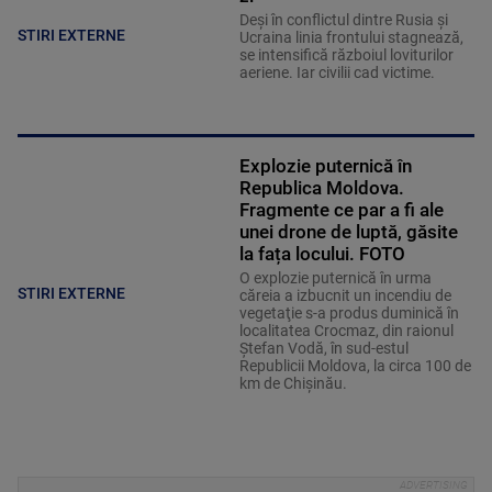
Deși în conflictul dintre Rusia și
STIRI EXTERNE
Ucraina linia frontului stagnează,
se intensifică războiul loviturilor
aeriene. Iar civilii cad victime.
Explozie puternică în
Republica Moldova.
Fragmente ce par a fi ale
unei drone de luptă, găsite
la fața locului. FOTO
O explozie puternică în urma
STIRI EXTERNE
căreia a izbucnit un incendiu de
vegetaţie s-a produs duminică în
localitatea Crocmaz, din raionul
Ştefan Vodă, în sud-estul
Republicii Moldova, la circa 100 de
km de Chişinău.