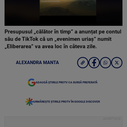
Presupusul „călător în timp” a anunțat pe contul
său de TikTok că un „evenimen uriaș” numit
„Eliberarea” va avea loc în câteva zile.
ALEXANDRA MANTA
ADAUGĂ ȘTIRILE PROTV CA SURSĂ PREFERATĂ
URMĂREȘTE ȘTIRILE PROTV ÎN GOOGLE DISCOVER