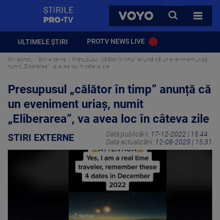
StirilePROTV
CAUTA
VOYO
TOATE 
PROTV NEWS LIVE
ULTIMELE ȘTIRI
Stirileprotv
Stiri externe
Presupusul „călător în timp” anunță că un eveniment uriaș,
numit „Eliberarea”, va avea loc în câteva zile
Presupusul „călător în timp” anunță că
un eveniment uriaș, numit
„Eliberarea”, va avea loc în câteva zile
Data publicării:
17-12-2022 | 15:44
STIRI EXTERNE
Data actualizării:
12-08-2025 | 15:31