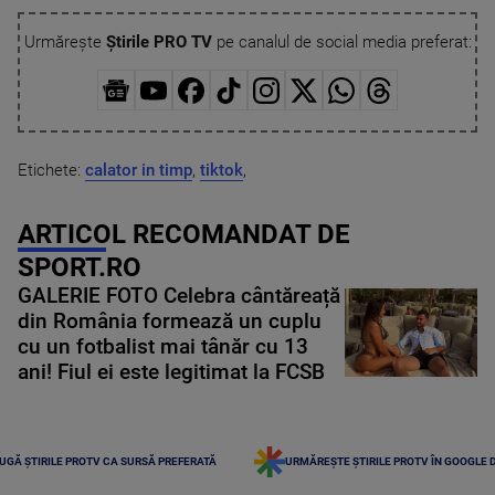
Urmărește
Știrile PRO TV
pe canalul de social media preferat:
Etichete:
calator in timp
,
tiktok
,
ARTICOL RECOMANDAT DE
SPORT.RO
GALERIE FOTO Celebra cântăreață
din România formează un cuplu
cu un fotbalist mai tânăr cu 13
ani! Fiul ei este legitimat la FCSB
UGĂ ȘTIRILE PROTV CA SURSĂ PREFERATĂ
URMĂREȘTE ȘTIRILE PROTV ÎN GOOGLE 