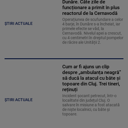
Dunăre. Câte zile de
funcționare a primit în plus
reactorul de la Cernavodă
Operațiunea de scufundare a celor
ȘTIRI ACTUALE
4 barje, în Dunăre s-a încheiat, iar
primele efecte se văd, la
Cernavodă. Nivelul apei a crescut,
cu 4 centimetri în dreptul pompelor
de răcire ale Unității 2.
Cum ar fi ajuns un clip
despre „ambulanța neagră”
să ducă la atacul cu bâte și
topoare din Cluj. Trei tineri,
reținuți
Incident șocant petrecut, într-o
ȘTIRI ACTUALE
localitate din județul Cluj. O
salvare în misiune a fost atacată
de niște localnici, cu bâte și
topoare.