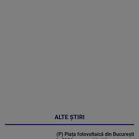
09 August
2026
MAI
MULTE
DETALII
31:15
ALTE ȘTIRI
(P) Piața fotovoltaică din București