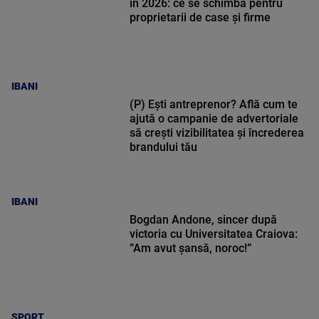
în 2026: ce se schimbă pentru
proprietarii de case și firme
IBANI
(P) Ești antreprenor? Află cum te
ajută o campanie de advertoriale
să crești vizibilitatea și încrederea
brandului tău
IBANI
Bogdan Andone, sincer după
victoria cu Universitatea Craiova:
”Am avut șansă, noroc!”
SPORT