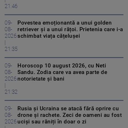
21:46
09-
Povestea emoționantă a unui golden
08-
retriever și a unui rățoi. Prietenia care i-a
2026
schimbat viața cățelușei
|
21:35
09-
Horoscop 10 august 2026, cu Neti
08-
Sandu. Zodia care va avea parte de
2026
notorietate și bani
|
21:32
09-
Rusia și Ucraina se atacă fără oprire cu
08-
drone și rachete. Zeci de oameni au fost
2026
uciși sau răniți în doar o zi