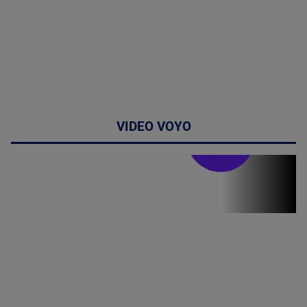
VIDEO VOYO
Stirile PRO TV
Stirile PRO
TV # 19.00 -