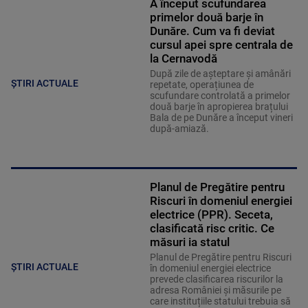
A început scufundarea
primelor două barje în
Dunăre. Cum va fi deviat
cursul apei spre centrala de
la Cernavodă
După zile de așteptare și amânări
ȘTIRI ACTUALE
repetate, operațiunea de
scufundare controlată a primelor
două barje în apropierea brațului
Bala de pe Dunăre a început vineri
după-amiază.
Planul de Pregătire pentru
Riscuri în domeniul energiei
electrice (PPR). Seceta,
clasificată risc critic. Ce
măsuri ia statul
Planul de Pregătire pentru Riscuri
ȘTIRI ACTUALE
în domeniul energiei electrice
prevede clasificarea riscurilor la
adresa României și măsurile pe
care instituțiile statului trebuia să