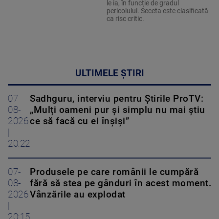
le ia, în funcție de gradul
pericolului. Seceta este clasificată
ca risc critic.
ULTIMELE ȘTIRI
07-
Sadhguru, interviu pentru Știrile ProTV:
08-
„Mulți oameni pur și simplu nu mai știu
2026
ce să facă cu ei înșiși”
|
20:22
07-
Produsele pe care românii le cumpără
08-
fără să stea pe gânduri în acest moment.
2026
Vânzările au explodat
|
20:15