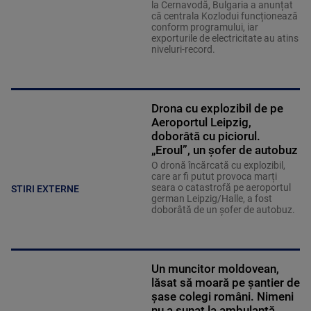
la Cernavodă, Bulgaria a anunțat
că centrala Kozlodui funcționează
conform programului, iar
exporturile de electricitate au atins
niveluri-record.
Drona cu explozibil de pe
Aeroportul Leipzig,
doborâtă cu piciorul.
„Eroul”, un șofer de autobuz
O dronă încărcată cu explozibil,
care ar fi putut provoca marți
seara o catastrofă pe aeroportul
STIRI EXTERNE
german Leipzig/Halle, a fost
doborâtă de un șofer de autobuz.
Un muncitor moldovean,
lăsat să moară pe șantier de
șase colegi români. Nimeni
nu a sunat la ambulanță