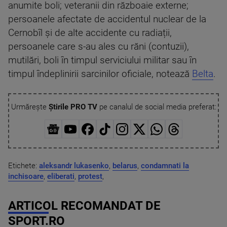
anumite boli; veteranii din războaie externe;
persoanele afectate de accidentul nuclear de la
Cernobîl și de alte accidente cu radiații,
persoanele care s-au ales cu răni (contuzii),
mutilări, boli în timpul serviciului militar sau în
timpul îndeplinirii sarcinilor oficiale, notează
Belta
.
Urmărește
Știrile PRO TV
pe canalul de social media preferat:
Etichete:
aleksandr lukasenko
,
belarus
,
condamnati la
inchisoare
,
eliberati
,
protest
,
ARTICOL RECOMANDAT DE
SPORT.RO