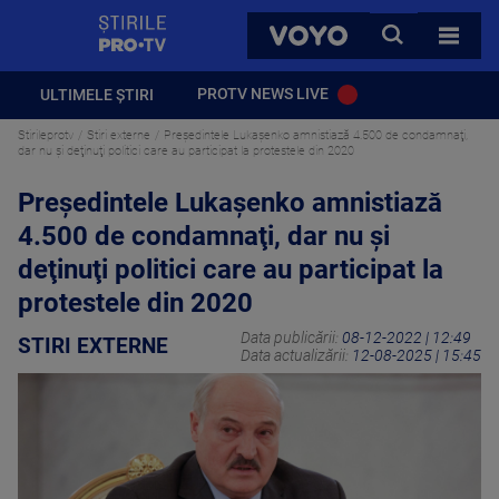
StirilePROTV
CAUTA
VOYO
TOATE 
PROTV NEWS LIVE
ULTIMELE ȘTIRI
Stirileprotv
Stiri externe
Preşedintele Lukaşenko amnistiază 4.500 de condamnaţi,
dar nu și deţinuţi politici care au participat la protestele din 2020
Preşedintele Lukaşenko amnistiază
4.500 de condamnaţi, dar nu și
deţinuţi politici care au participat la
protestele din 2020
Data publicării:
08-12-2022 | 12:49
STIRI EXTERNE
Data actualizării:
12-08-2025 | 15:45