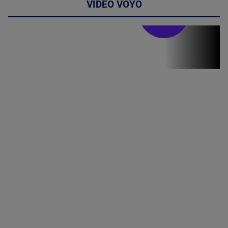
VIDEO VOYO
Stirile PRO TV
Stirile PRO
TV # 17.00 -
07 August
2026
MAI
MULTE
DETALII