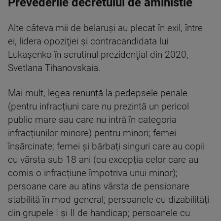
Prevederile decretului de aministie
Alte câteva mii de belaruşi au plecat în exil, între
ei, lidera opoziţiei şi contracandidata lui
Lukaşenko în scrutinul prezidenţial din 2020,
Svetlana Tihanovskaia.
Mai mult, legea renunță la pedepsele penale
(pentru infracțiuni care nu prezintă un pericol
public mare sau care nu intră în categoria
infracțiunilor minore) pentru minori; femei
însărcinate; femei și bărbați singuri care au copii
cu vârsta sub 18 ani (cu excepția celor care au
comis o infracțiune împotriva unui minor);
persoane care au atins vârsta de pensionare
stabilită în mod general; persoanele cu dizabilități
din grupele I și II de handicap; persoanele cu