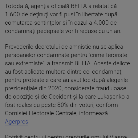
Totodată, agenţia oficială BELTA a relatat că
1.600 de deţinuţi vor fi puşi în libertate după
comutarea sentinţelor şi în cazul a 4.000 de
condamnaţi pedepsele vor fi reduse cu un an.
Prevederile decretului de amnistie nu se aplică
persoanelor condamnate pentru "crime teroriste
sau extremiste", a transmit BELTA. Aceste delicte
au fost aplicate multora dintre cei condamnaţi
pentru protestele care au avut loc după alegerile
prezidenţiale din 2020, considerate frauduloase
de opoziţie şi de Occident şi la care Lukaşenko a
fost reales cu peste 80% din voturi, conform
Comisiei Electorale Centrale, informează
Agerpres
.
Potrivit centrului pentru drepturile omului Viasna