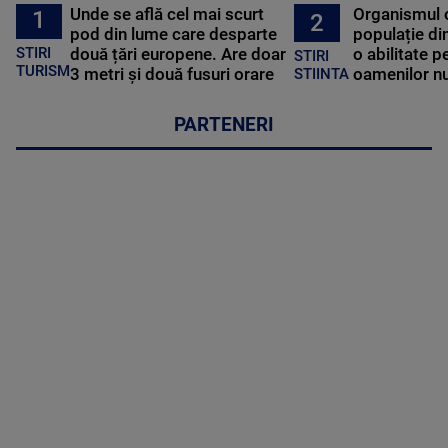
Unde se află cel mai scurt
Organismul 
1
2
pod din lume care desparte
populație di
STIRI
două țări europene. Are doar
o abilitate p
STIRI
TURISM
3 metri și două fusuri orare
oamenilor nu
STIINTA
PARTENERI