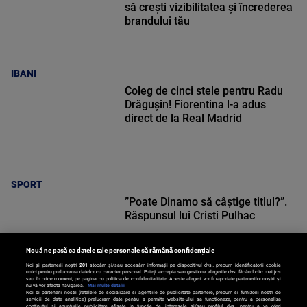
să crești vizibilitatea și încrederea
brandului tău
IBANI
Coleg de cinci stele pentru Radu
Drăgușin! Fiorentina l-a adus
direct de la Real Madrid
SPORT
”Poate Dinamo să câștige titlul?”.
Răspunsul lui Cristi Pulhac
Nouă ne pasă ca datele tale personale să rămână confidențiale
Noi și partenerii noștri
201
stocăm și/sau accesăm informații pe dispozitivul dvs., precum identificatorii cookie
unici pentru prelucrarea datelor cu caracter personal. Puteți accepta sau gestiona alegerile dvs. făcând clic mai jos
sau în orice moment, pe pagina cu politica de confidențialitate. Aceste alegeri vor fi raportate partenerilor noștri și
nu vă vor afecta navigarea.
Mai multe detalii
Noi si partenerii nostri (retelele de socializare si agentiile de publicitate partenere, precum si furnizorii nostri de
SPORT
servicii de date analitice) prelucram date pentru a permite website-ului sa functioneze, pentru a personaliza
continutul si anunturile publicitare afisate in functie de interesele si/sau profilul dvs., pentru a va oferi