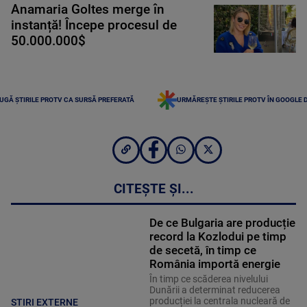
Anamaria Goltes merge în
instanță! Începe procesul de
50.000.000$
UGĂ ȘTIRILE PROTV CA SURSĂ PREFERATĂ
URMĂREȘTE ȘTIRILE PROTV ÎN GOOGLE 
CITEȘTE ȘI...
De ce Bulgaria are producție
record la Kozlodui pe timp
de secetă, în timp ce
România importă energie
În timp ce scăderea nivelului
Dunării a determinat reducerea
producției la centrala nucleară de
STIRI EXTERNE