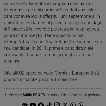
va reveni Parlamentului European sarcina să îi
interogheze pe noii comisari în cadrul audierilor
care vor avea loc la sfârşitul lunii septembrie şi în
octombrie. Parlamentul poate respinge candidaţii
şi îi place să îşi exercite puterea prin respingerea
unora dintre aceştia. Dacă acest lucru se
întâmplă, ţara în cauză va trebui să desemneze un
nou candidat. În 2019, primele candidaturi ale
comisarilor francez, român şi maghiar au fost
respinse.
Oficialii UE speră ca noua Comisie Europeană să
poată fi în funcţie până la 1 noiembrie.
Urmărește
Știrile PRO TV
pe canalul de social media preferat: