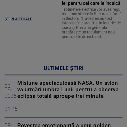
lei pentru cei care le încalcă
Trotinetele electrice vor avea reguli
mult mai stricte în București. Dacă
în Sectorul 1, acestea au fost
ȘTIRI ACTUALE
interzise în parcuri, și la locurile de
joacă și Primăria generală
pregătește un regulament nou,
pentru cele de închiriat.
ULTIMELE ȘTIRI
09-
Misiune spectaculoasă NASA. Un avion
08-
va urmări umbra Lunii pentru a observa
2026
eclipsa totală aproape trei minute
|
21:46
09-
Povestea emoționantă a unui golden