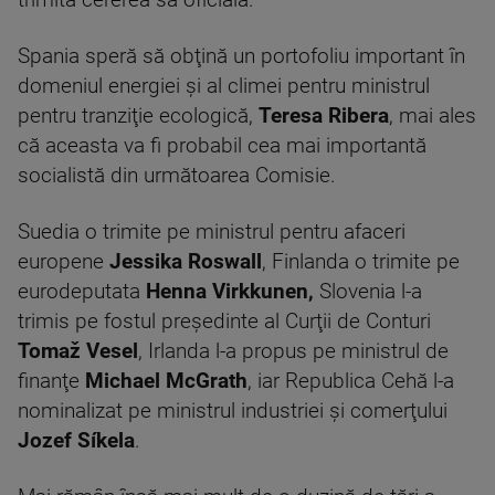
trimită cererea sa oficială.
Spania speră să obţină un portofoliu important în
domeniul energiei şi al climei pentru ministrul
pentru tranziţie ecologică,
Teresa Ribera
, mai ales
că aceasta va fi probabil cea mai importantă
socialistă din următoarea Comisie.
Suedia o trimite pe ministrul pentru afaceri
europene
Jessika Roswall
, Finlanda o trimite pe
eurodeputata
Henna Virkkunen,
Slovenia l-a
trimis pe fostul preşedinte al Curţii de Conturi
Tomaž Vesel
, Irlanda l-a propus pe ministrul de
finanţe
Michael McGrath
, iar Republica Cehă l-a
nominalizat pe ministrul industriei şi comerţului
Jozef Síkela
.