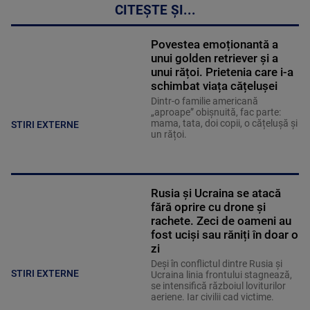
CITEȘTE ȘI...
Povestea emoționantă a
unui golden retriever și a
unui rățoi. Prietenia care i-a
schimbat viața cățelușei
Dintr-o familie americană
„aproape” obișnuită, fac parte:
mama, tata, doi copii, o cățelușă și
STIRI EXTERNE
un rățoi.
Rusia și Ucraina se atacă
fără oprire cu drone și
rachete. Zeci de oameni au
fost uciși sau răniți în doar o
zi
Deși în conflictul dintre Rusia și
STIRI EXTERNE
Ucraina linia frontului stagnează,
se intensifică războiul loviturilor
aeriene. Iar civilii cad victime.