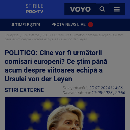
StirilePROTV
CAUTA
VOYO
TOATE 
PROTV NEWS LIVE
ULTIMELE ȘTIRI
Stirileprotv
Stiri externe
POLITICO: Cine vor fi următorii comisari europeni? Ce ştim
până acum despre viitoarea echipă a Ursulei von der Leyen
POLITICO: Cine vor fi următorii
comisari europeni? Ce ştim până
acum despre viitoarea echipă a
Ursulei von der Leyen
Data publicării:
25-07-2024 | 14:56
STIRI EXTERNE
Data actualizării:
11-08-2025 | 20:56