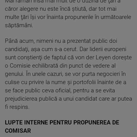
Mai rămân însă mai mult de o duzină de ţări a
căror alegere nu este încă ştiută, dar tot mai
multe ţări îşi vor înainta propunerile în următoarele
săptămâni.
Până acum, nimeni nu a prezentat public doi
candidaţi, aşa cum s-a cerut. Dar liderii europeni
sunt conştienţi de faptul că von der Leyen doreşte
o Comisie echilibrată din punct de vedere al
genului. În unele cazuri, se vor purta negocieri în
culise cu privire la nume şi portofolii înainte de a
se face public ceva oficial, pentru a se evita
prejudicierea publică a unui candidat care ar putea
fi respins.
LUPTE INTERNE PENTRU PROPUNEREA DE
COMISAR