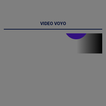
VIDEO VOYO
Stirile PRO TV
Stirile PRO
TV # 19.00 -
09 August
2026