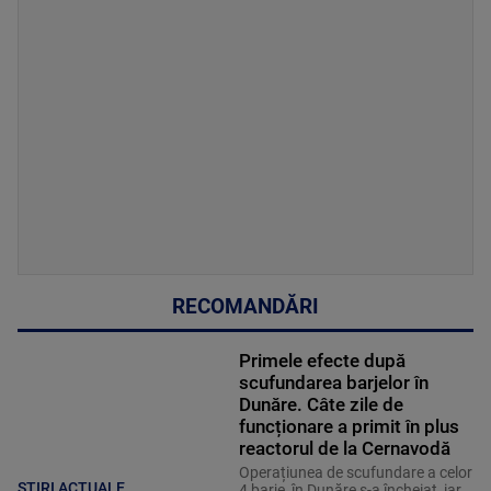
RECOMANDĂRI
Primele efecte după
scufundarea barjelor în
Dunăre. Câte zile de
funcționare a primit în plus
reactorul de la Cernavodă
Operațiunea de scufundare a celor
ȘTIRI ACTUALE
4 barje, în Dunăre s-a încheiat, iar