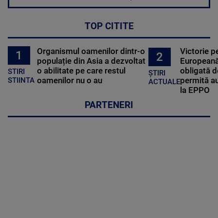
TOP CITITE
Organismul oamenilor dintr-o
Victorie p
1
2
populație din Asia a dezvoltat
Europeană
o abilitate pe care restul
obligată d
STIRI
ȘTIRI
oamenilor nu o au
permită au
STIINTA
ACTUALE
la EPPO
PARTENERI