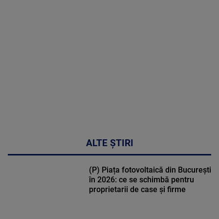
MAI
MULTE
DETALII
31:15
ALTE ȘTIRI
(P) Piața fotovoltaică din București
în 2026: ce se schimbă pentru
proprietarii de case și firme