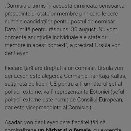
„Comisia a trimis în această dimineață scrisoarea
președintelui statelor membre prin care le cere
numele candidaților pentru postul de comisar.
Data limită pentru răspuns: 30 august. Nu vom
comenta anunțurile individuale ale statelor
membre în acest context”, a precizat Ursula von
der Leyen.
Fiecare ţară are dreptul la un comisar. Ursula von
der Leyen este alegerea Germaniei, iar Kaja Kallas,
susţinută de liderii UE pentru a fi următorul şef al
politicii externe, va fi reprezentanta Estoniei (şeful
politicii externe este numit de Consiliul European,
dar este vicepreşedinte al Comisiei).
Aşadar, von der Leyen cere fiecărei ţări să
nominalizeze
un bărbat şi o femeie
, cu excepţia