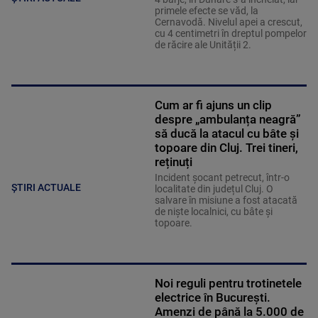
primele efecte se văd, la
Cernavodă. Nivelul apei a crescut,
cu 4 centimetri în dreptul pompelor
de răcire ale Unității 2.
Cum ar fi ajuns un clip
despre „ambulanța neagră”
să ducă la atacul cu bâte și
topoare din Cluj. Trei tineri,
reținuți
Incident șocant petrecut, într-o
ȘTIRI ACTUALE
localitate din județul Cluj. O
salvare în misiune a fost atacată
de niște localnici, cu bâte și
topoare.
Noi reguli pentru trotinetele
electrice în București.
Amenzi de până la 5.000 de