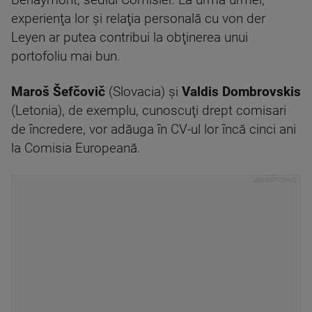
Berlaymont, sediul Comisiei. La urma urmei,
experienţa lor şi relaţia personală cu von der
Leyen ar putea contribui la obţinerea unui
portofoliu mai bun.
Maroš Šefčovič
(Slovacia) şi
Valdis Dombrovskis
(Letonia), de exemplu, cunoscuţi drept comisari
de încredere, vor adăuga în CV-ul lor încă cinci ani
la Comisia Europeană.