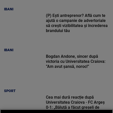
IBANI
(P) Ești antreprenor? Află cum te
ajută o campanie de advertoriale
să crești vizibilitatea și încrederea
brandului tău
IBANI
Bogdan Andone, sincer după
victoria cu Universitatea Craiova:
”Am avut șansă, noroc!”
SPORT
Cea mai dură reacție după
Universitatea Craiova - FC Argeș
0-1: „Băluță a făcut greșeli de
începători! Elisor încă este dator”