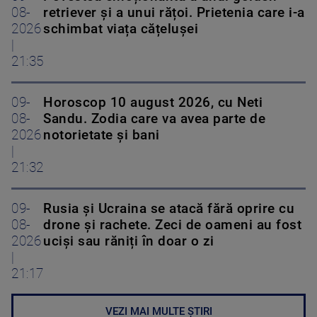
08-
retriever și a unui rățoi. Prietenia care i-a
2026
schimbat viața cățelușei
|
21:35
09-
Horoscop 10 august 2026, cu Neti
08-
Sandu. Zodia care va avea parte de
2026
notorietate și bani
|
21:32
09-
Rusia și Ucraina se atacă fără oprire cu
08-
drone și rachete. Zeci de oameni au fost
2026
uciși sau răniți în doar o zi
|
21:17
VEZI MAI MULTE ȘTIRI