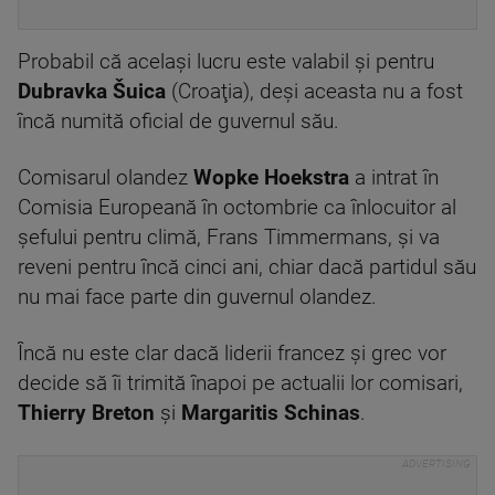
Probabil că acelaşi lucru este valabil şi pentru
Dubravka Šuica
(Croaţia), deşi aceasta nu a fost
încă numită oficial de guvernul său.
Comisarul olandez
Wopke Hoekstra
a intrat în
Comisia Europeană în octombrie ca înlocuitor al
şefului pentru climă, Frans Timmermans, şi va
reveni pentru încă cinci ani, chiar dacă partidul său
nu mai face parte din guvernul olandez.
Încă nu este clar dacă liderii francez şi grec vor
decide să îi trimită înapoi pe actualii lor comisari,
Thierry Breton
şi
Margaritis Schinas
.