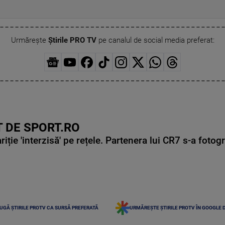
Urmărește
Știrile PRO TV
pe canalul de social media preferat:
 DE SPORT.RO
ie 'interzisă' pe rețele. Partenera lui CR7 s-a fotog
UGĂ ȘTIRILE PROTV CA SURSĂ PREFERATĂ
URMĂREȘTE ȘTIRILE PROTV ÎN GOOGLE 