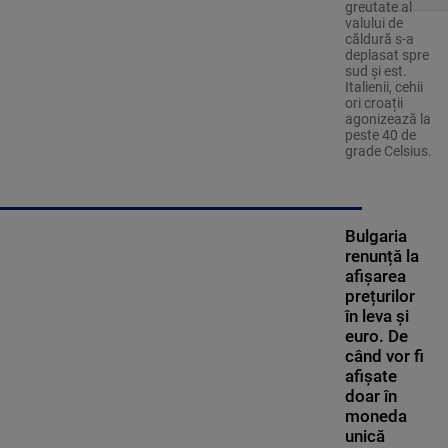
greutate al
valului de
căldură s-a
deplasat spre
sud şi est.
Italienii, cehii
ori croații
agonizează la
peste 40 de
grade Celsius.
Bulgaria
renunță la
afișarea
prețurilor
în leva și
euro. De
când vor fi
afișate
doar în
moneda
unică