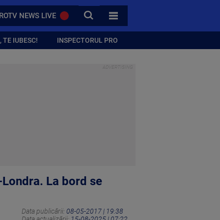
CAUTA
ROTV NEWS LIVE
TOATE CATEGORIILE
 TE IUBESC!
INSPECTORUL PRO
d-Londra. La bord se
Data publicării:
08-05-2017 | 19:38
Data actualizării:
15-08-2025 | 07:22