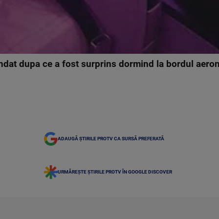
ndat dupa ce a fost surprins dormind la bordul aerona
ADAUGĂ ȘTIRILE PROTV CA SURSĂ PREFERATĂ
URMĂREȘTE ȘTIRILE PROTV ÎN GOOGLE DISCOVER