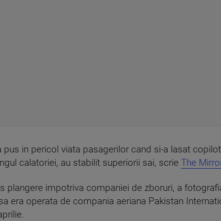
s in pericol viata pasagerilor cand si-a lasat copilotul,
ul calatoriei, au stabilit superiorii sai, scrie
The Mirror
s plangere impotriva companiei de zboruri, a fotografia
sa era operata de compania aeriana Pakistan Internation
rilie.