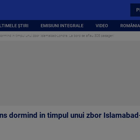
P
LTIMELE ȘTIRI
EMISIUNI INTEGRALE
VIDEO
ROMÂNIA,
s dormind in timpul unui zbor Islamabad-Londra. La bord se aflau 305 pasageri
rins dormind in timpul unui zbor Islamaba