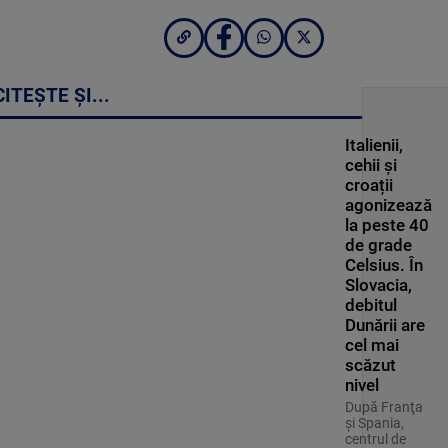
CITEȘTE ȘI...
Italienii,
cehii și
croații
agonizează
la peste 40
de grade
Celsius. În
Slovacia,
debitul
Dunării are
cel mai
scăzut
nivel
După Franţa
şi Spania,
centrul de