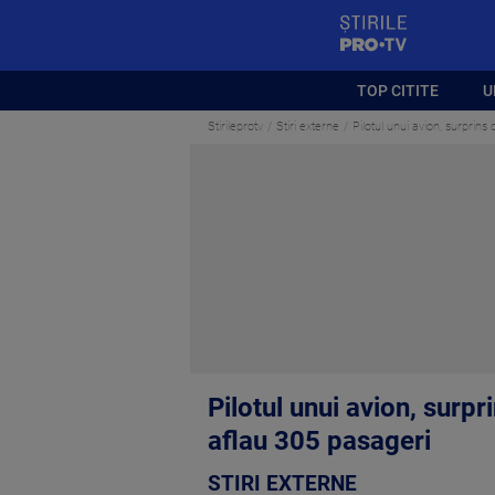
StirilePROTV
TOP CITITE
U
Stirileprotv
Stiri externe
Pilotul unui avion, surprin
Pilotul unui avion, surp
aflau 305 pasageri
STIRI EXTERNE