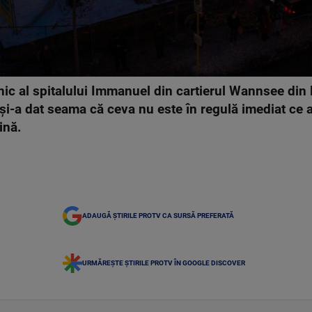
nic al spitalului Immanuel din cartierul Wannsee din 
și-a dat seama că ceva nu este în regulă imediat ce a
ină.
ADAUGĂ ȘTIRILE PROTV CA SURSĂ PREFERATĂ
URMĂREȘTE ȘTIRILE PROTV ÎN GOOGLE DISCOVER