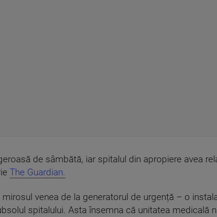
geroasă de sâmbătă, iar spitalul din apropiere avea relat
rie
The Guardian.
ă mirosul venea de la generatorul de urgență – o instal
subsolul spitalului. Asta însemna că unitatea medicală 