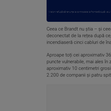
Meloni refuză să renunțe la controalele la frontieră după valul 
...
Ceea ce Brandt nu știa – și ceea 
deconectat de la rețea după ce
incendiaseră cinci cabluri de în
Aproape toți cei aproximativ 36.
puncte vulnerabile, mai ales în 
aproximativ 10 centimetri grosi
2.200 de companii și patru spit