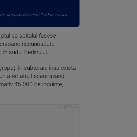
în viața mea așa de bine” – fanii Two Feet, în extaz la
aptul că spitalul fusese
, persoane necunoscute
în sudul Berlinului.
gropați în subteran, însă există
uri afectate, fiecare având
mativ 45.000 de locuințe,