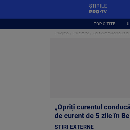
StirilePROTV
TOP CITITE
U
Stirileprotv
Stiri externe
„Opriți curentul conducători
„Opriți curentul conducă
de curent de 5 zile în Be
STIRI EXTERNE