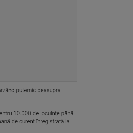
e arzând puternic deasupra
 pentru 10.000 de locuințe până
pană de curent înregistrată la