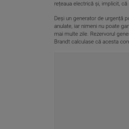
rețeaua electrică și, implicit, c
Deși un generator de urgență poa
anulate, iar nimeni nu poate g
mai multe zile. Rezervorul gener
Brandt calculase că acesta consu