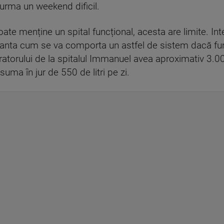
ă urma un weekend dificil.
te menține un spital funcțional, acesta are limite. Inter
aranta cum se va comporta un astfel de sistem dacă f
atorului de la spitalul Immanuel avea aproximativ 3.000
ma în jur de 550 de litri pe zi.