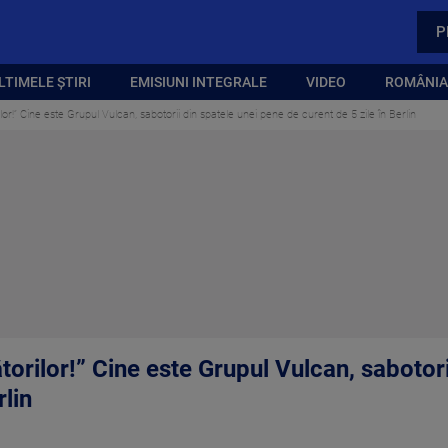
P
LTIMELE ȘTIRI
EMISIUNI INTEGRALE
VIDEO
ROMÂNIA,
lor!” Cine este Grupul Vulcan, sabotorii din spatele unei pene de curent de 5 zile în Berlin
torilor!” Cine este Grupul Vulcan, sabotori
rlin