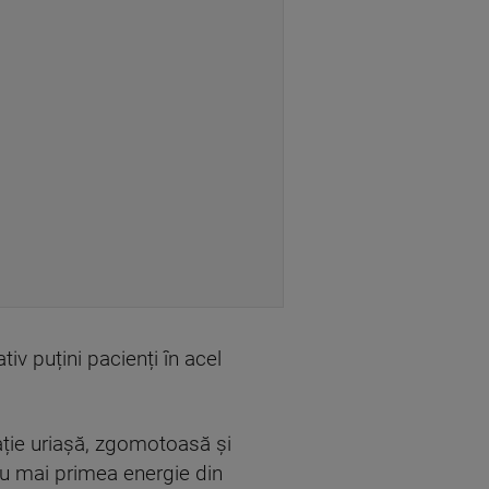
iv puțini pacienți în acel
ație uriașă, zgomotoasă și
nu mai primea energie din