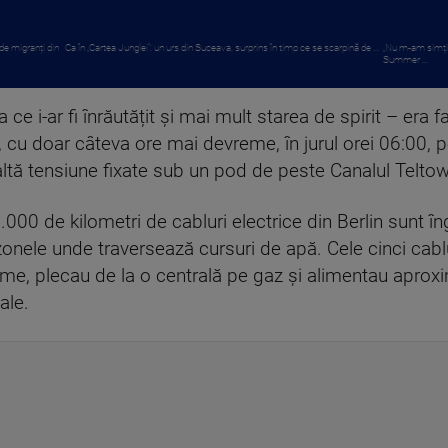
de migranți din
Ca în „Cartea Junglei”: un urs din Suceava, surprins în timp ce se scarpină de ...
„Nu m-am simțit 
Summer ...
ce i-ar fi înrăutățit și mai mult starea de spirit – era f
, cu doar câteva ore mai devreme, în jurul orei 06:00
altă tensiune fixate sub un pod de peste Canalul Teltow, 
000 de kilometri de cabluri electrice din Berlin sunt în
zonele unde traversează cursuri de apă. Cele cinci cabl
me, plecau de la o centrală pe gaz și alimentau aproxi
ale.