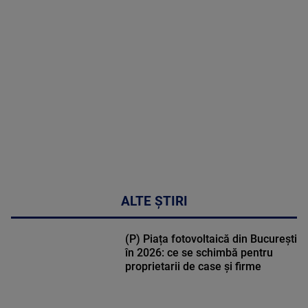
MAI
MULTE
DETALII
30:33
ALTE ȘTIRI
(P) Piața fotovoltaică din București
în 2026: ce se schimbă pentru
proprietarii de case și firme