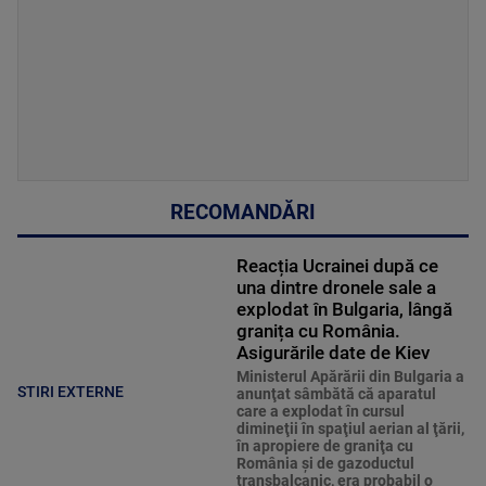
RECOMANDĂRI
Reacția Ucrainei după ce
una dintre dronele sale a
explodat în Bulgaria, lângă
granița cu România.
Asigurările date de Kiev
Ministerul Apărării din Bulgaria a
STIRI EXTERNE
anunţat sâmbătă că aparatul
care a explodat în cursul
dimineţii în spaţiul aerian al ţării,
în apropiere de graniţa cu
România şi de gazoductul
transbalcanic, era probabil o