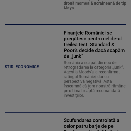
dronă momeală ucraineană de tip
Maya.
Finanțele României se
pregătesc pentru cel de-al
treilea test. Standard &
Poor’s decide dacă scapăm
de „junk”
România a scapat din nou de
STIRI ECONOMICE
retrogradarea la categoria „junk”.
Agenția Moody's, a reconfirmat
ratingul României, dar cu
perspectivă negativă. Asta
înseamnă că țara noastră rămâne
pe ultima treaptă recomandată
investițiilor.
Scufundarea controlată a
celor patru barje de pe