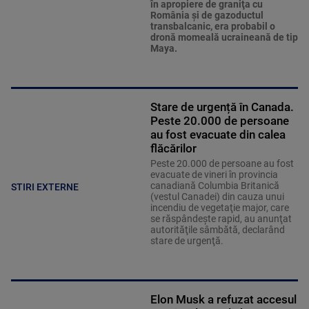
în apropiere de graniţa cu
România şi de gazoductul
transbalcanic, era probabil o
dronă momeală ucraineană de tip
Maya.
Stare de urgență în Canada.
Peste 20.000 de persoane
au fost evacuate din calea
flăcărilor
Peste 20.000 de persoane au fost
evacuate de vineri în provincia
canadiană Columbia Britanică
STIRI EXTERNE
(vestul Canadei) din cauza unui
incendiu de vegetaţie major, care
se răspândeşte rapid, au anunţat
autorităţile sâmbătă, declarând
stare de urgenţă.
Elon Musk a refuzat accesul