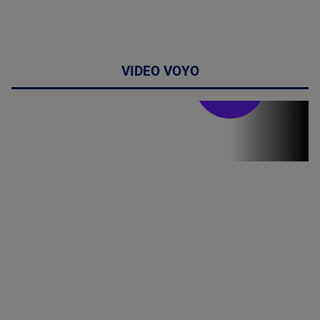
VIDEO VOYO
Stirile PRO TV
Stirile PRO
TV # 19.00 -
8 August
2026