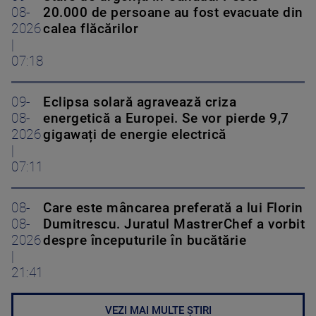
08-
20.000 de persoane au fost evacuate din
2026
calea flăcărilor
|
07:18
09-
Eclipsa solară agravează criza
08-
energetică a Europei. Se vor pierde 9,7
2026
gigawați de energie electrică
|
07:11
08-
Care este mâncarea preferată a lui Florin
08-
Dumitrescu. Juratul MastrerChef a vorbit
2026
despre începuturile în bucătărie
|
21:41
VEZI MAI MULTE ȘTIRI