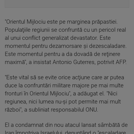
"Orientul Mijlociu este pe marginea prăpastiei.
Populaţiile regiunii se confruntă cu un pericol real
al unui conflict generalizat devastator. Este
momentul pentru dezamorsare şi dezescaladare.
Este momentul pentru a da dovadă de reţinere
maximă", a insistat Antonio Guterres, potrivit AFP.
"Este vital să se evite orice acţiune care ar putea
duce la confruntări militare majore pe mai multe
fronturi în Orientul Mijlociu", a adăugat el. "Nici
regiunea, nici lumea nu-şi pot permite mai mult
război", a subliniat responsabilul ONU.
El a condamnat din nou atacul lansat sâmbătă de
Iran împotriva Israelului, denunţând o "escaladare