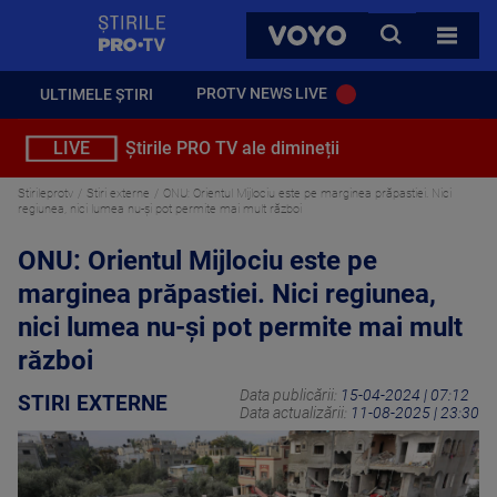
StirilePROTV
CAUTA
VOYO
TOATE 
PROTV NEWS LIVE
ULTIMELE ȘTIRI
LIVE
Știrile PRO TV ale dimineții
Stirileprotv
Stiri externe
ONU: Orientul Mijlociu este pe marginea prăpastiei. Nici
regiunea, nici lumea nu-şi pot permite mai mult război
ONU: Orientul Mijlociu este pe
marginea prăpastiei. Nici regiunea,
nici lumea nu-şi pot permite mai mult
război
Data publicării:
15-04-2024 | 07:12
STIRI EXTERNE
Data actualizării:
11-08-2025 | 23:30