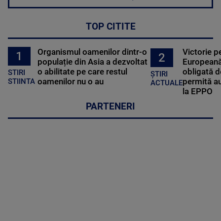
TOP CITITE
Organismul oamenilor dintr-o
Victorie p
1
2
populație din Asia a dezvoltat
Europeană
o abilitate pe care restul
obligată d
STIRI
ȘTIRI
oamenilor nu o au
permită au
STIINTA
ACTUALE
la EPPO
PARTENERI