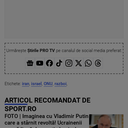
Urmărește
Știrile PRO TV
pe canalul de social media preferat:
Etichete:
iran
,
israel
,
ONU
,
razboi
,
ARTICOL RECOMANDAT DE
SPORT.RO
FOTO | Imaginea cu Vladimir Putin
care a stârnit revoltă! Ucrainenii