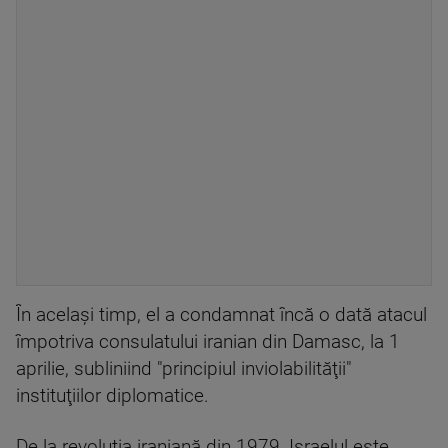
În acelaşi timp, el a condamnat încă o dată atacul
împotriva consulatului iranian din Damasc, la 1
aprilie, subliniind "principiul inviolabilităţii"
instituţiilor diplomatice.
De la revoluţia iraniană din 1979, Israelul este