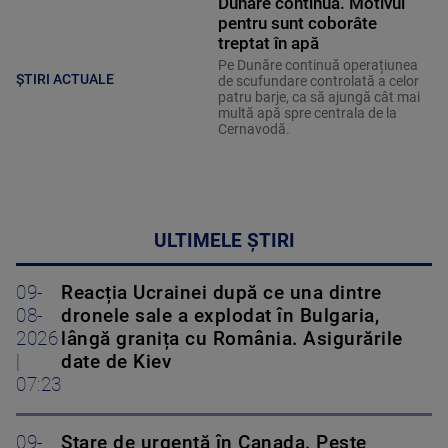
Dunăre continuă. Motivul
pentru sunt coborâte
treptat în apă
Pe Dunăre continuă operațiunea
ȘTIRI ACTUALE
de scufundare controlată a celor
patru barje, ca să ajungă cât mai
multă apă spre centrala de la
Cernavodă.
ULTIMELE ȘTIRI
09-
Reacția Ucrainei după ce una dintre
08-
dronele sale a explodat în Bulgaria,
2026
lângă granița cu România. Asigurările
|
date de Kiev
07:23
09-
Stare de urgență în Canada. Peste