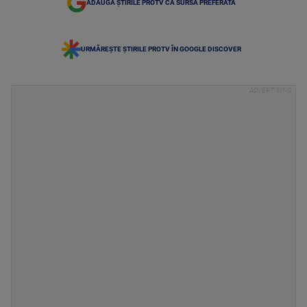
ADAUGĂ ȘTIRILE PROTV CA SURSĂ PREFERATĂ
URMĂREȘTE ȘTIRILE PROTV ÎN GOOGLE DISCOVER