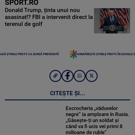
SPORT.RO
Donald Trump, ținta unui nou
asasinat!? FBI a intervenit direct la
terenul de golf
UGĂ ȘTIRILE PROTV CA SURSĂ PREFERATĂ
URMĂREȘTE ȘTIRILE PROTV ÎN GOOGLE 
CITEȘTE ȘI...
Escrocheria „văduvelor
negre” ia amploare în Rusia.
„Găsește-ți un soldat și
când va fi ucis vei primi 8
milioane de ruble”