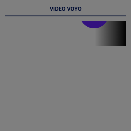
VIDEO VOYO
Stirile PRO TV
Stirile PRO
TV # 19.00 -
05 August
2026
MAI
MULTE
DETALII