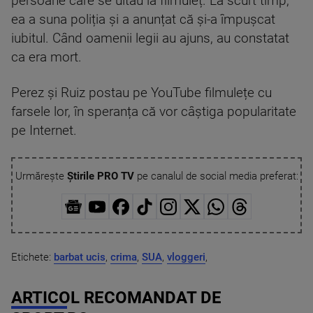
persoane care se uitau la filmuleț. La scurt timp,
ea a suna poliția și a anunțat că și-a împușcat
iubitul. Când oamenii legii au ajuns, au constatat
ca era mort.
Perez și Ruiz postau pe YouTube filmulețe cu
farsele lor, în speranța că vor câștiga popularitate
pe Internet.
Urmărește
Știrile PRO TV
pe canalul de social media preferat:
Etichete:
barbat ucis
,
crima
,
SUA
,
vloggeri
,
ARTICOL RECOMANDAT DE