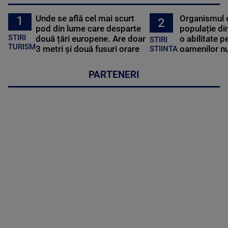
Unde se află cel mai scurt
Organismul 
1
2
pod din lume care desparte
populație di
STIRI
două țări europene. Are doar
o abilitate p
STIRI
TURISM
3 metri și două fusuri orare
oamenilor nu
STIINTA
PARTENERI