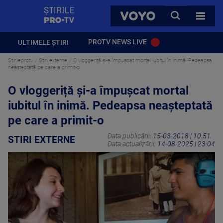
StirilePROTV
CAUTA
VOYO
TOATE 
PROTV NEWS LIVE
ULTIMELE ȘTIRI
Stirileprotv
Stiri externe
O vloggeriță și-a împușcat mortal iubitul în inimă. Pedeapsa
neașteptată pe care a primit-o
O vloggeriță și-a împușcat mortal
iubitul în inimă. Pedeapsa neașteptată
pe care a primit-o
Data publicării:
15-03-2018 | 10:51
STIRI EXTERNE
Data actualizării:
14-08-2025 | 23:04