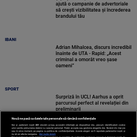
ajută o campanie de advertoriale
să crești vizibilitatea și încrederea
brandului tău
IBANI
Adrian Mihalcea, discurs incredibil
înainte de UTA - Rapid: „Acest
criminal a omorât vreo șase
oameni”
SPORT
Surpriză în UCL! Aarhus a oprit
parcursul perfect al revelației din
preliminarii
Nouă ne pasă ca datele tale personale să rămână confidențiale
Noi și partenerii noștri
201
stocăm și/sau accesăm informații pe dispozitivul dvs., precum identificatorii cookie
unici pentru prelucrarea datelor cu caracter personal. Puteți accepta sau gestiona alegerile dvs. făcând clic mai jos
sau în orice moment, pe pagina cu politica de confidențialitate. Aceste alegeri vor fi raportate partenerilor noștri și
nu vă vor afecta navigarea.
Mai multe detalii