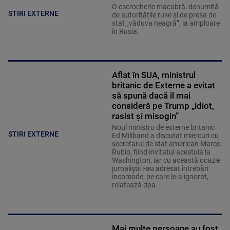
O escrocherie macabră, denumită
STIRI EXTERNE
de autoritățile ruse și de presa de
stat „văduva neagră”, ia amploare
în Rusia.
Aflat în SUA, ministrul
britanic de Externe a evitat
să spună dacă îl mai
consideră pe Trump „idiot,
rasist și misogin”
Noul ministru de externe britanic
STIRI EXTERNE
Ed Miliband a discutat miercuri cu
secretarul de stat american Marco
Rubio, fiind invitatul acestuia la
Washington, iar cu această ocazie
jurnaliştii i-au adresat întrebări
incomode, pe care le-a ignorat,
relatează dpa.
Mai multe persoane au fost