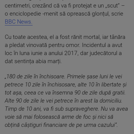
centimetri, crezând că va fi protejat e un „scut” –
o enciclopedie -menit să oprească glonțul, scrie
BBC News.
Cu toate acestea, el a fost rănit mortal, iar tânăra
a pledat vinovată pentru omor. Incidentul a avut
loc în luna iunie a anului 2017, dar judecătorul a
dat sentința abia marți.
„180 de zile în închisoare. Primele șase luni le vei
petrece 10 zile în închisosare, alte 10 în libertate și
tot așa, ceea ce va însemna 90 de zile după gratii.
Alte 90 de zile le vei petrece în arest la domiciliu.
Timp de 10 ani, va fi sub supraveghere. Nu va avea
voie să mai folosească arme de foc și nici să
obțină câștiguri financiare de pe urma cazului”.