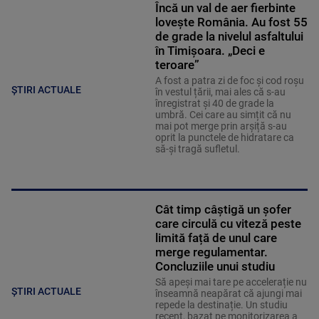
Încă un val de aer fierbinte
lovește România. Au fost 55
de grade la nivelul asfaltului
în Timișoara. „Deci e
teroare”
A fost a patra zi de foc și cod roșu
ȘTIRI ACTUALE
în vestul țării, mai ales că s-au
înregistrat și 40 de grade la
umbră. Cei care au simțit că nu
mai pot merge prin arșiță s-au
oprit la punctele de hidratare ca
să-și tragă sufletul.
Cât timp câștigă un șofer
care circulă cu viteză peste
limită față de unul care
merge regulamentar.
Concluziile unui studiu
Să apeși mai tare pe accelerație nu
ȘTIRI ACTUALE
înseamnă neapărat că ajungi mai
repede la destinație. Un studiu
recent, bazat pe monitorizarea a