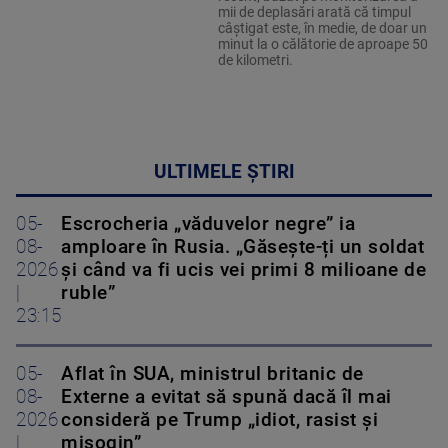
mii de deplasări arată că timpul
câștigat este, în medie, de doar un
minut la o călătorie de aproape 50
de kilometri.
ULTIMELE ȘTIRI
05-
Escrocheria „văduvelor negre” ia
08-
amploare în Rusia. „Găsește-ți un soldat
2026
și când va fi ucis vei primi 8 milioane de
|
ruble”
23:15
05-
Aflat în SUA, ministrul britanic de
08-
Externe a evitat să spună dacă îl mai
2026
consideră pe Trump „idiot, rasist și
|
misogin”