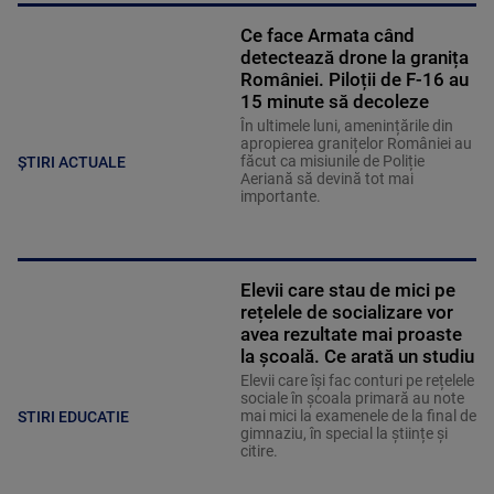
Ce face Armata când
detectează drone la granița
României. Piloții de F-16 au
15 minute să decoleze
În ultimele luni, amenințările din
apropierea granițelor României au
făcut ca misiunile de Poliție
ȘTIRI ACTUALE
Aeriană să devină tot mai
importante.
Elevii care stau de mici pe
rețelele de socializare vor
avea rezultate mai proaste
la școală. Ce arată un studiu
Elevii care îşi fac conturi pe rețelele
sociale în școala primară au note
mai mici la examenele de la final de
STIRI EDUCATIE
gimnaziu, în special la științe și
citire.