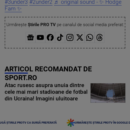
#3under3
#2under2
♬ original sound - ✨ Hodge
Fam ✨
Urmărește
Știrile PRO TV
pe canalul de social media preferat:
ARTICOL RECOMANDAT DE
SPORT.RO
Atac rusesc asupra unuia dintre
cele mai mari stadioane de fotbal
din Ucraina! Imagini uluitoare
UGĂ ȘTIRILE PROTV CA SURSĂ PREFERATĂ
URMĂREȘTE ȘTIRILE PROTV ÎN GOOGLE 