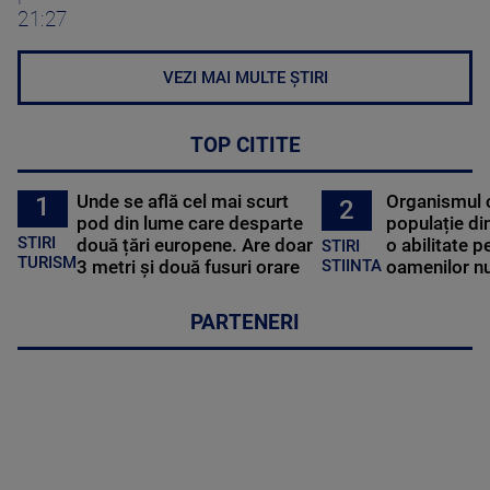
21:27
VEZI MAI MULTE ȘTIRI
TOP CITITE
Unde se află cel mai scurt
Organismul 
1
2
pod din lume care desparte
populație di
STIRI
două țări europene. Are doar
o abilitate p
STIRI
TURISM
3 metri și două fusuri orare
oamenilor nu
STIINTA
PARTENERI