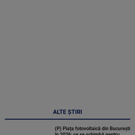
07 August
2026
MAI
MULTE
DETALII
48:24
ALTE ȘTIRI
(P) Piața fotovoltaică din București
în 2026: ce se schimbă pentru