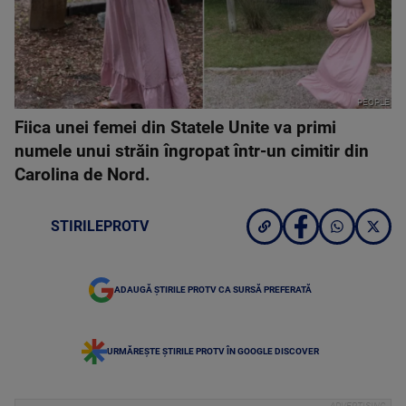
PEOPLE
Fiica unei femei din Statele Unite va primi
numele unui străin îngropat într-un cimitir din
Carolina de Nord.
STIRILEPROTV
ADAUGĂ ȘTIRILE PROTV CA SURSĂ PREFERATĂ
URMĂREȘTE ȘTIRILE PROTV ÎN GOOGLE DISCOVER