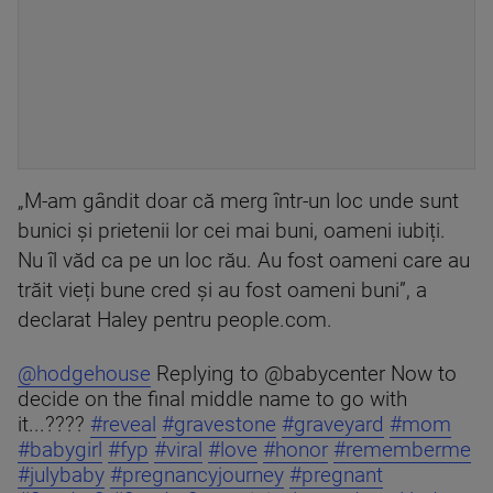
„M-am gândit doar că merg într-un loc unde sunt
bunici și prietenii lor cei mai buni, oameni iubiți.
Nu îl văd ca pe un loc rău. Au fost oameni care au
trăit vieți bune cred și au fost oameni buni”, a
declarat Haley pentru people.com.
@hodgehouse
Replying to @babycenter Now to
decide on the final middle name to go with
it...????
#reveal
#gravestone
#graveyard
#mom
#babygirl
#fyp
#viral
#love
#honor
#rememberme
#julybaby
#pregnancyjourney
#pregnant