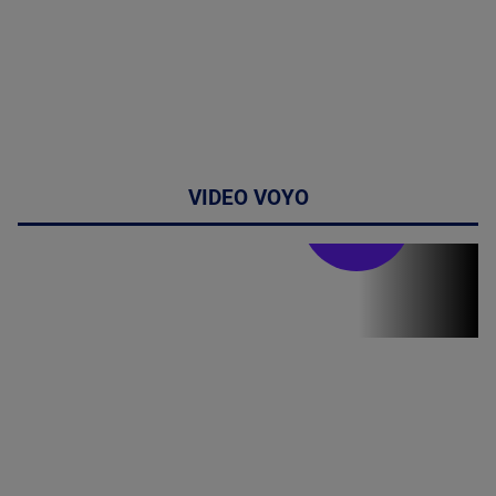
VIDEO VOYO
Stirile PRO TV
Stirile PRO
TV # 19.00 -