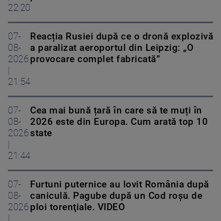
22:20
07-
Reacția Rusiei după ce o dronă explozivă
08-
a paralizat aeroportul din Leipzig: „O
2026
provocare complet fabricată”
|
21:54
07-
Cea mai bună țară în care să te muți în
08-
2026 este din Europa. Cum arată top 10
2026
state
|
21:44
07-
Furtuni puternice au lovit România după
08-
caniculă. Pagube după un Cod roşu de
2026
ploi torenţiale. VIDEO
|