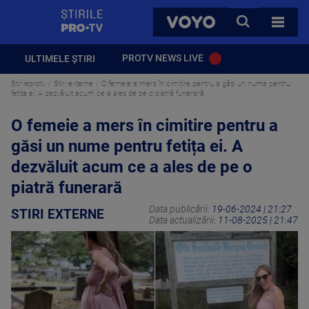
StirilePROTV
CAUTA
VOYO
TOATE 
PROTV NEWS LIVE
ULTIMELE ȘTIRI
Stirileprotv
Stiri externe
O femeie a mers în cimitire pentru a găsi un nume pentru
fetița ei. A dezvăluit acum ce a ales de pe o piatră funerară
O femeie a mers în cimitire pentru a
găsi un nume pentru fetița ei. A
dezvăluit acum ce a ales de pe o
piatră funerară
Data publicării:
19-06-2024 | 21:27
STIRI EXTERNE
Data actualizării:
11-08-2025 | 21:47