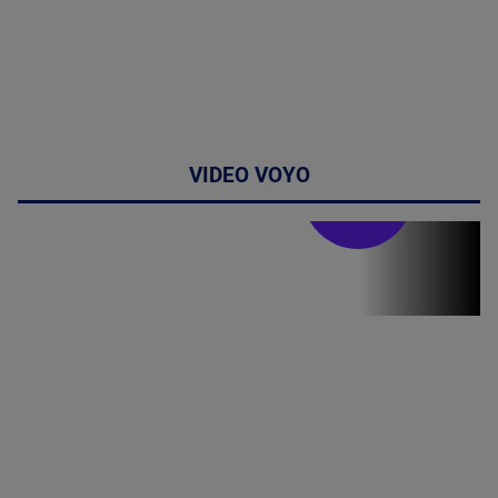
VIDEO VOYO
Stirile PRO TV
Stirile PRO
TV # 19.00 -
06 August