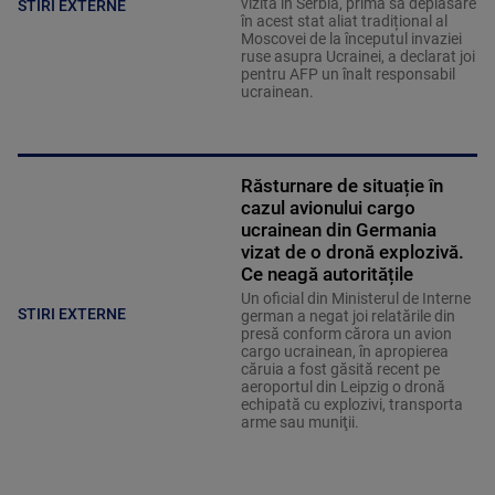
vizită în Serbia, prima sa deplasare
STIRI EXTERNE
în acest stat aliat tradițional al
Moscovei de la începutul invaziei
ruse asupra Ucrainei, a declarat joi
pentru AFP un înalt responsabil
ucrainean.
Răsturnare de situație în
cazul avionului cargo
ucrainean din Germania
vizat de o dronă explozivă.
Ce neagă autoritățile
Un oficial din Ministerul de Interne
STIRI EXTERNE
german a negat joi relatările din
presă conform cărora un avion
cargo ucrainean, în apropierea
căruia a fost găsită recent pe
aeroportul din Leipzig o dronă
echipată cu explozivi, transporta
arme sau muniţii.