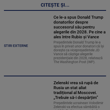
CITEȘTE ȘI...
Ce le-a spus Donald Trump
donatorilor despre
succesorul său pentru
alegerile din 2028. Pe cine a
ales între Rubio și Vance
Președintele Donald Trump le-a
STIRI EXTERNE
spus în privat unor donatori că își
dorește ca vicepreședintele JD
Vance să câștige alegerile
prezidențiale din 2028, relatează
The Washington Post (WP).
Zelenski vrea să rupă de
Rusia un stat aliat
tradițional al Moscovei.
„Trebuie să-i despărțim”
Președintele ucrainean Volodimir
Zelenski va efectua sâmbătă o