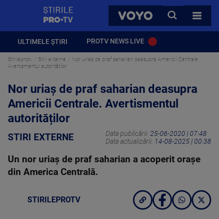
StirilePROTV
CAUTA
VOYO
TOATE 
PROTV NEWS LIVE
ULTIMELE ȘTIRI
Stirileprotv
Stiri externe
Nor uriaș de praf saharian deasupra Americii Centrale.
Avertismentul autorităților
Nor uriaș de praf saharian deasupra
Americii Centrale. Avertismentul
autorităților
Data publicării:
25-06-2020 | 07:48
STIRI EXTERNE
Data actualizării:
14-08-2025 | 00:38
Un nor uriaș de praf saharian a acoperit orașe
din America Centrală.
STIRILEPROTV