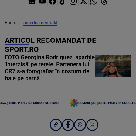
Etichete:
america centrală
,
ARTICOL RECOMANDAT DE
SPORT.RO
FOTO Georgina Rodriguez, apariție
'interzisă' pe rețele. Partenera lui
CR7 s-a fotografiat în costum de
baie pe barcă
UGĂ ȘTIRILE PROTV CA SURSĂ PREFERATĂ
URMĂREȘTE ȘTIRILE PROTV ÎN GOOGLE 