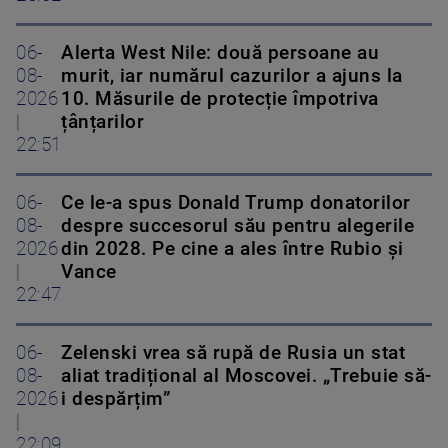
06-
Alerta West Nile: două persoane au
08-
murit, iar numărul cazurilor a ajuns la
2026
10. Măsurile de protecție împotriva
|
țânțarilor
22:51
06-
Ce le-a spus Donald Trump donatorilor
08-
despre succesorul său pentru alegerile
2026
din 2028. Pe cine a ales între Rubio și
|
Vance
22:47
06-
Zelenski vrea să rupă de Rusia un stat
08-
aliat tradițional al Moscovei. „Trebuie să-
2026
i despărțim”
|
22:09