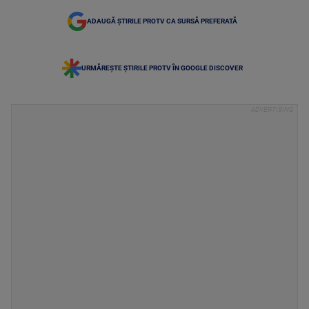
ADAUGĂ ȘTIRILE PROTV CA SURSĂ PREFERATĂ
URMĂREȘTE ȘTIRILE PROTV ÎN GOOGLE DISCOVER