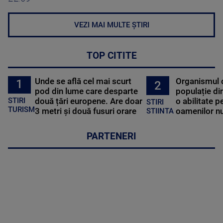
VEZI MAI MULTE ȘTIRI
TOP CITITE
Unde se află cel mai scurt
Organismul 
1
2
pod din lume care desparte
populație di
STIRI
două țări europene. Are doar
o abilitate p
STIRI
TURISM
3 metri și două fusuri orare
oamenilor nu
STIINTA
PARTENERI