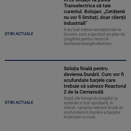
Transelectrica să taie
curentul. Bolojan: „Cetățenii
nu vor fi limitați, doar clienții
industriali”
S-au luat măsuri excepționale la
ȘTIRI ACTUALE
Guvern, care a aprobat un plan de
pregătire pentru riscuri în
domeniul energiei electrice.
Soluția finală pentru
devierea Dunării. Cum vor fi
scufundate barjele care
trebuie să salveze Reactorul
2 de la Cernavodă
După zile întregi de pregătiri și
ȘTIRI ACTUALE
amânări a fost aprobată, în
sfârșit, varianta tehnică finală de
scufundare în Dunăre a barjelor
încărcate cu rocă.