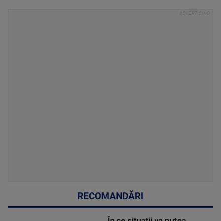
RECOMANDĂRI
În ce situații va putea