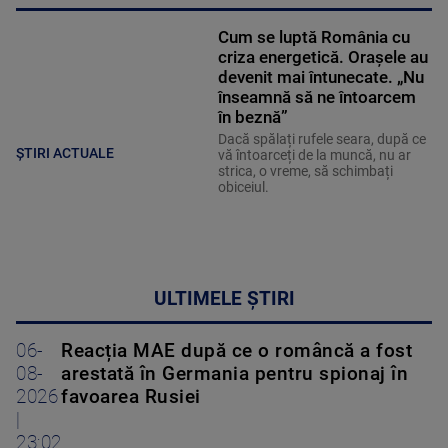
Cum se luptă România cu
criza energetică. Orașele au
devenit mai întunecate. „Nu
înseamnă să ne întoarcem
în beznă”
Dacă spălați rufele seara, după ce
ȘTIRI ACTUALE
vă întoarceți de la muncă, nu ar
strica, o vreme, să schimbați
obiceiul.
ULTIMELE ȘTIRI
06-
Reacția MAE după ce o româncă a fost
08-
arestată în Germania pentru spionaj în
2026
favoarea Rusiei
|
23:02