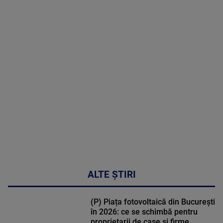
2026
MAI
MULTE
DETALII
47:43
ALTE ȘTIRI
(P) Piața fotovoltaică din București
în 2026: ce se schimbă pentru
proprietarii de case și firme