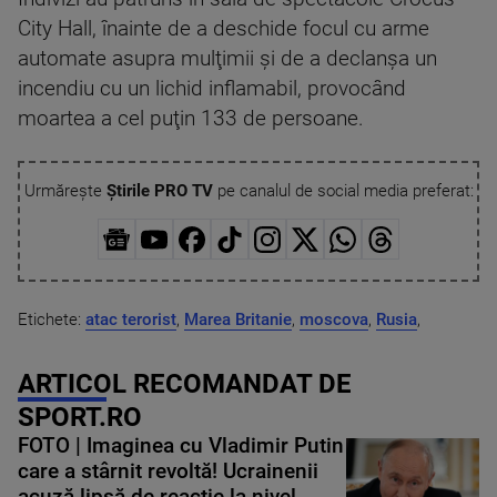
City Hall, înainte de a deschide focul cu arme
automate asupra mulţimii şi de a declanşa un
incendiu cu un lichid inflamabil, provocând
moartea a cel puţin 133 de persoane.
Urmărește
Știrile PRO TV
pe canalul de social media preferat:
Etichete:
atac terorist
,
Marea Britanie
,
moscova
,
Rusia
,
ARTICOL RECOMANDAT DE
SPORT.RO
FOTO | Imaginea cu Vladimir Putin
care a stârnit revoltă! Ucrainenii
acuză lipsă de reacție la nivel