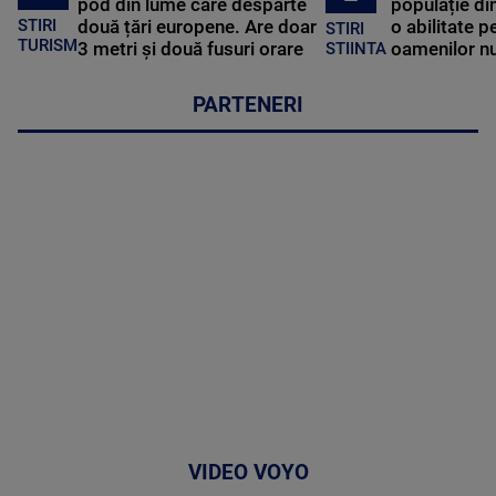
pod din lume care desparte
populație di
STIRI
două țări europene. Are doar
o abilitate p
STIRI
TURISM
3 metri și două fusuri orare
oamenilor nu
STIINTA
PARTENERI
VIDEO VOYO