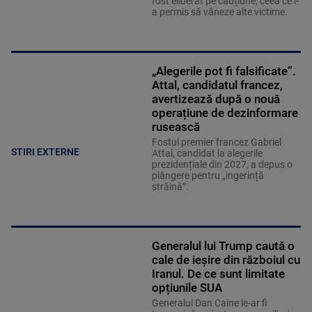
fost eliberat pe cauțiune, ceea ce i-
a permis să vâneze alte victime.
„Alegerile pot fi falsificate”.
Attal, candidatul francez,
avertizează după o nouă
operațiune de dezinformare
rusească
Fostul premier francez Gabriel
STIRI EXTERNE
Attal, candidat la alegerile
prezidențiale din 2027, a depus o
plângere pentru „ingerință
străină”.
Generalul lui Trump caută o
cale de ieșire din războiul cu
Iranul. De ce sunt limitate
opțiunile SUA
Generalul Dan Caine le-ar fi