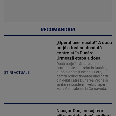
RECOMANDĂRI
„Operațiune reușită!” A doua
barjă a fost scufundată
controlat în Dunăre.
Urmează etapa a doua
Două barje încărcate au fost
scufundate controlat în Dunăre,
după o operațiune de 11 ore,
ȘTIRI ACTUALE
pentru redirecționarea unei părți
din debit către Dunărea Veche și
limitarea scăderii nivelului apei în
zona Centralei de la Cernavodă.
Nicușor Dan, mesaj ferm
către partide, după verdictul