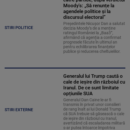
Moody's: „Să renunțe la
agendele politice şi la
discursul electoral”
Președintele Nicușor Dan a salutat
STIRI POLITICE
decizia Moody’s de a menține
ratingul României la „Baa3”,
afirmând că agenția a confirmat
progresele făcute în ultimul an
pentru echilibrarea finanțelor
publice și reducerea cheltuielilor.
Generalul lui Trump caută o
cale de ieșire din războiul cu
Iranul. De ce sunt limitate
opțiunile SUA
Generalul Dan Caine le-ar fi
transmis în privat unor consilieri
de rang înalt ai lui Donald Trump
STIRI EXTERNE
că SUA trebuie să găsească o cale
de ieșire din războiul cu Iranul,
avertizând că escaladarea militară
s-ar putea întoarce împotriva