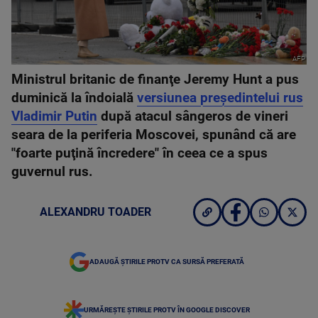
AFP
Ministrul britanic de finanţe Jeremy Hunt a pus
duminică la îndoială
versiunea preşedintelui rus
Vladimir Putin
după atacul sângeros de vineri
seara de la periferia Moscovei, spunând că are
"foarte puţină încredere" în ceea ce a spus
guvernul rus.
ALEXANDRU TOADER
ADAUGĂ ȘTIRILE PROTV CA SURSĂ PREFERATĂ
URMĂREȘTE ȘTIRILE PROTV ÎN GOOGLE DISCOVER