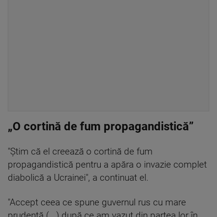
„O cortină de fum propagandistică”
"Ştim că el creează o cortină de fum
propagandistică pentru a apăra o invazie complet
diabolică a Ucrainei", a continuat el.
"Accept ceea ce spune guvernul rus cu mare
prudenţă (...) după ce am vazut din partea lor în