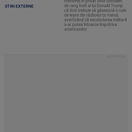
transmis în privat unor consilieri
de rang înalt ai lui Donald Trump
STIRI EXTERNE
că SUA trebuie să găsească o cale
de ieșire din războiul cu Iranul,
avertizând că escaladarea militară
s-ar putea întoarce împotriva
americanilor.