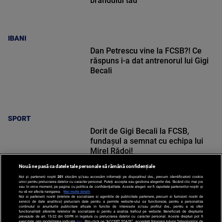
brandului tău
IBANI
Dan Petrescu vine la FCSB?! Ce
răspuns i-a dat antrenorul lui Gigi
Becali
SPORT
Dorit de Gigi Becali la FCSB,
fundașul a semnat cu echipa lui
Mirel Rădoi!
Nouă ne pasă ca datele tale personale să rămână confidențiale
Noi și partenerii noștri
201
stocăm și/sau accesăm informații pe dispozitivul dvs., precum identificatorii cookie
unici pentru prelucrarea datelor cu caracter personal. Puteți accepta sau gestiona alegerile dvs. făcând clic mai jos
sau în orice moment, pe pagina cu politica de confidențialitate. Aceste alegeri vor fi raportate partenerilor noștri și
nu vă vor afecta navigarea.
Mai multe detalii
Noi si partenerii nostri (retelele de socializare si agentiile de publicitate partenere, precum si furnizorii nostri de
SPORT
servicii de date analitice) prelucram date pentru a permite website-ului sa functioneze, pentru a personaliza
continutul si anunturile publicitare afisate in functie de interesele si/sau profilul dvs., pentru a va oferi
functionalitati aferente retelelor de socializare si pentru a analiza traficul pe website. Beneficiati de drepturile
prevazute de art. 15-22 din GDPR in legatura cu prelucrarea datelor cu caracter personal. Aceste drepturi pot fi
exercitate prin modalitatea indicata
aici
. Prin click pe “ACCEPT TOATE”, acceptati folosirea tuturor Tehnologiilor de