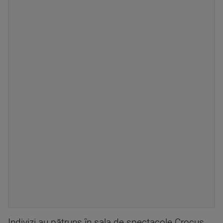
Indivizi au pătruns în sala de spectacole Crocus