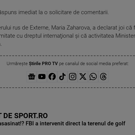
ăspuns imediat la o solicitare de comentarii.
ului rus de Externe, Maria Zaharova, a declarat joi că f
rmitate cu dreptul internaţional şi că activitatea Minister
.
Urmărește
Știrile PRO TV
pe canalul de social media preferat:
 DE SPORT.RO
asinat!? FBI a intervenit direct la terenul de golf