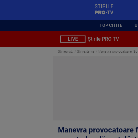
StirilePROTV
TOP CITITE
U
LIVE
Știrile PRO TV
Stirileprotv
Stiri externe
Manevra provocatoare făcută
Manevra provocatoare fă