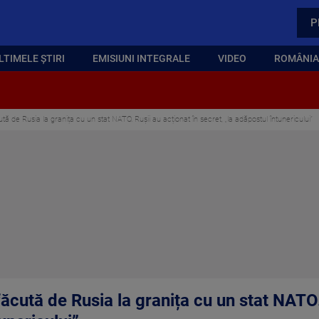
P
LTIMELE ȘTIRI
EMISIUNI INTEGRALE
VIDEO
ROMÂNIA,
 de Rusia la granița cu un stat NATO. Rușii au acționat în secret, „la adăpostul întunericului”
cută de Rusia la granița cu un stat NATO. 