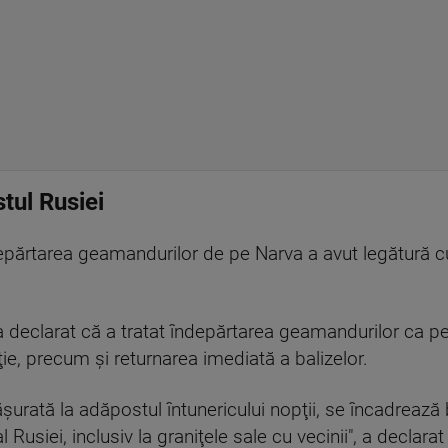
tul Rusiei
depărtarea geamandurilor de pe Narva a avut legătură 
a declarat că a tratat îndepărtarea geamandurilor ca pe
ţie, precum şi returnarea imediată a balizelor.
urată la adăpostul întunericului nopţii, se încadrează b
usiei, inclusiv la graniţele sale cu vecinii", a declarat