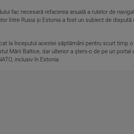
râului fac necesară refacerea anuală a rutelor de navigaţ
 între Rusia şi Estonia a fost un subiect de dispută de
licat la începutul acestei săptămâni pentru scurt timp o
stul Mării Baltice, dar ulterior a şters-o de pe un portal
NATO, inclusiv în Estonia.