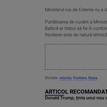
Ministerul rus de Externe nu a r
Purtătoarea de cuvânt a Minister
Baltică ar trebui să fie în confo
frontierei este de natură tehnică
Etichete:
estonia
,
frontiera
,
Rusia
,
ARTICOL RECOMANDAT
Donald Trump, ținta unui nou as