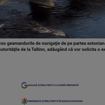
u scos geamandurile de navigaţie de pe partea estonian
autorităţile de la Tallinn, adăugând că vor solicita o 
ADAUGĂ ȘTIRILE PROTV CA SURSĂ PREFERATĂ
URMĂREȘTE ȘTIRILE PROTV ÎN GOOGLE DISCOVER