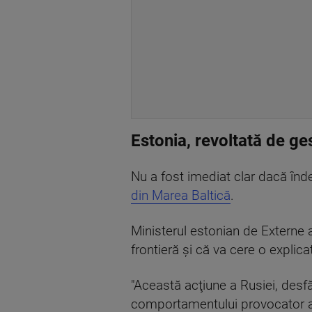
Estonia, revoltată de ges
Nu a fost imediat clar dacă în
din Marea Baltică
.
Ministerul estonian de Externe 
frontieră şi că va cere o explica
"Această acţiune a Rusiei, desfăş
comportamentului provocator al R