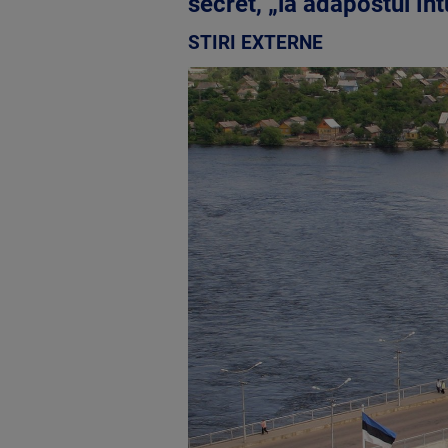
secret, „la adăpostul înt
STIRI EXTERNE