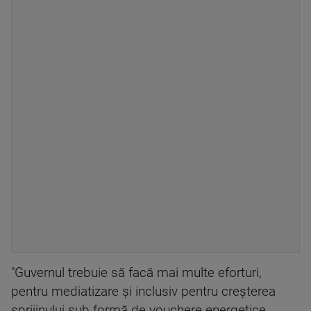
"Guvernul trebuie să facă mai multe eforturi,
pentru mediatizare şi inclusiv pentru creşterea
sprijinului sub formă de vouchere energetice,