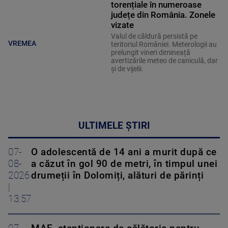
torențiale în numeroase
județe din România. Zonele
vizate
Valul de căldură persistă pe
VREMEA
teritoriul României. Meterologii au
prelungit vineri dimineață
avertizările meteo de caniculă, dar
și de vijelii.
ULTIMELE ȘTIRI
07-
O adolescentă de 14 ani a murit după ce
08-
a căzut în gol 90 de metri, în timpul unei
2026
drumeții în Dolomiți, alături de părinți
|
13:57