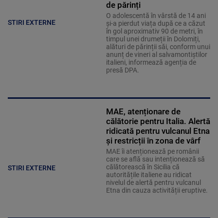
de părinți
O adolescentă în vârstă de 14 ani
STIRI EXTERNE
și-a pierdut viața după ce a căzut
în gol aproximativ 90 de metri, în
timpul unei drumeții în Dolomiți,
alături de părinții săi, conform unui
anunț de vineri al salvamontiștilor
italieni, informează agenția de
presă DPA.
MAE, atenționare de
călătorie pentru Italia. Alertă
ridicată pentru vulcanul Etna
și restricții în zona de vârf
MAE îi atenționează pe românii
care se află sau intenționează să
călătorească în Sicilia că
STIRI EXTERNE
autoritățile italiene au ridicat
nivelul de alertă pentru vulcanul
Etna din cauza activității eruptive.