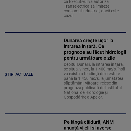
că Executivul va autoriza
Transelectrica să limiteze
consumul industrial, dacă este
cazul.
Dunărea crește ușor la
intrarea în țară. Ce
prognoze au făcut hidrologii
pentru următoarele zile
Debitul Dunării, la intrarea în ţară,
se situa, vineri, la 1.400 mc/s, însă
va exista o tendinţă de creştere
ȘTIRI ACTUALE
până la 1.450 mc/s, la jumătatea
săptămânii viitoare, reiese din
prognoza publicată de Institutul
Naţional de Hidrologie şi
Gospodărire a Apelor.
Pe lângă căldură, ANM
anunță vijelii și averse