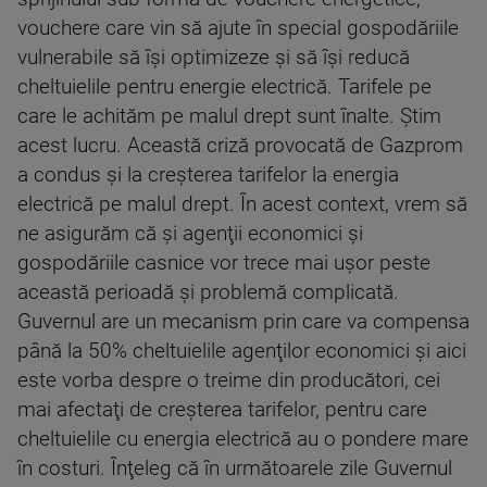
vouchere care vin să ajute în special gospodăriile
vulnerabile să îşi optimizeze şi să îşi reducă
cheltuielile pentru energie electrică. Tarifele pe
care le achităm pe malul drept sunt înalte. Ştim
acest lucru. Această criză provocată de Gazprom
a condus şi la creşterea tarifelor la energia
electrică pe malul drept. În acest context, vrem să
ne asigurăm că şi agenţii economici şi
gospodăriile casnice vor trece mai uşor peste
această perioadă şi problemă complicată.
Guvernul are un mecanism prin care va compensa
până la 50% cheltuielile agenţilor economici şi aici
este vorba despre o treime din producători, cei
mai afectaţi de creşterea tarifelor, pentru care
cheltuielile cu energia electrică au o pondere mare
în costuri. Înţeleg că în următoarele zile Guvernul