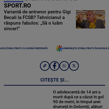
SPORT.RO
Variantă de antrenor pentru Gigi
Becali la FCSB? Tehnicianul a
răspuns fabulos: „Să o luăm
sincer!”
UGĂ ȘTIRILE PROTV CA SURSĂ PREFERATĂ
URMĂREȘTE ȘTIRILE PROTV ÎN GOOGLE 
CITEȘTE ȘI...
O adolescentă de 14 ani a
murit după ce a căzut în gol
90 de metri, în timpul unei
drumeții în Dolomiți, alături