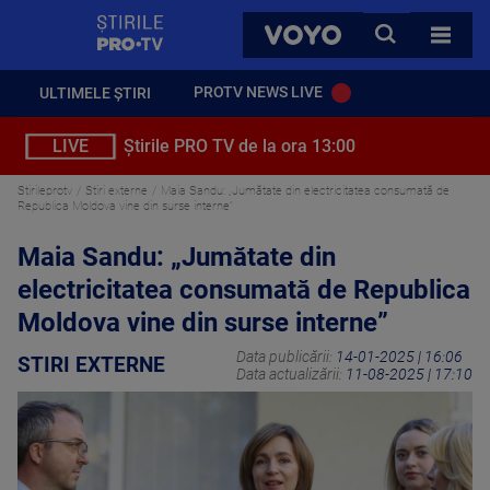
StirilePROTV
CAUTA
VOYO
TOATE 
PROTV NEWS LIVE
ULTIMELE ȘTIRI
LIVE
Știrile PRO TV de la ora 13:00
Stirileprotv
Stiri externe
Maia Sandu: „Jumătate din electricitatea consumată de
Republica Moldova vine din surse interne”
Maia Sandu: „Jumătate din
electricitatea consumată de Republica
Moldova vine din surse interne”
Data publicării:
14-01-2025 | 16:06
STIRI EXTERNE
Data actualizării:
11-08-2025 | 17:10