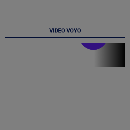
VIDEO VOYO
Doctor de
bine
(P) Terapia
hormonală în
menopauză
poate