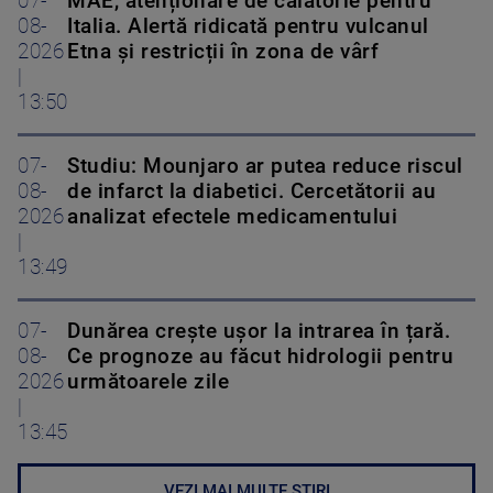
07-
MAE, atenționare de călătorie pentru
08-
Italia. Alertă ridicată pentru vulcanul
2026
Etna și restricții în zona de vârf
|
13:50
07-
Studiu: Mounjaro ar putea reduce riscul
08-
de infarct la diabetici. Cercetătorii au
2026
analizat efectele medicamentului
|
13:49
07-
Dunărea crește ușor la intrarea în țară.
08-
Ce prognoze au făcut hidrologii pentru
2026
următoarele zile
|
13:45
VEZI MAI MULTE ȘTIRI