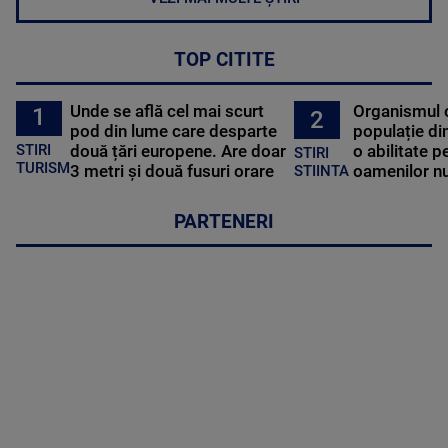
TOP CITITE
Unde se află cel mai scurt
Organismul 
1
2
pod din lume care desparte
populație di
STIRI
două țări europene. Are doar
o abilitate p
STIRI
TURISM
3 metri și două fusuri orare
oamenilor nu
STIINTA
PARTENERI