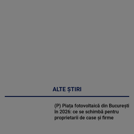
corecta
sindromul
cardio-
metabolic
MAI
MULTE
DETALII
17:46
ALTE ȘTIRI
(P) Piața fotovoltaică din București
în 2026: ce se schimbă pentru
proprietarii de case și firme