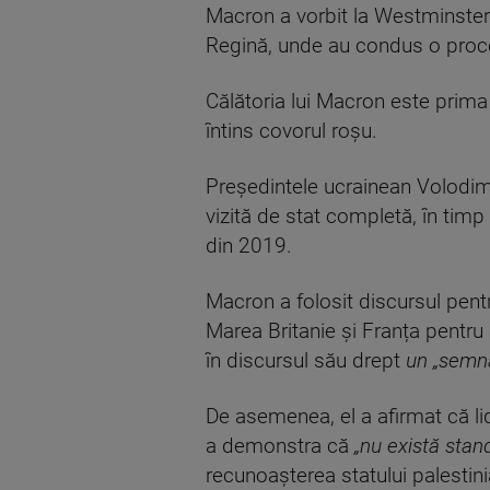
Macron a vorbit la Westminster 
Regină, unde au condus o proces
Călătoria lui Macron este prima 
întins covorul roșu.
Președintele ucrainean Volodimi
vizită de stat completă, în timp
din 2019.
Macron a folosit discursul pent
Marea Britanie și Franța pentru 
în discursul său drept
un „semna
De asemenea, el a afirmat că lide
a demonstra că
„nu există stan
recunoașterea statului palestin