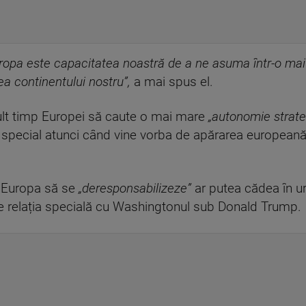
Europa este capacitatea noastră de a ne asuma într-o ma
ea continentului nostru”,
a mai spus el.
ult timp Europei să caute o mai mare
„autonomie strate
 special atunci când vine vorba de apărarea europeană
a Europa să se
„deresponsabilizeze”
ar putea cădea în u
de relația specială cu Washingtonul sub Donald Trump.