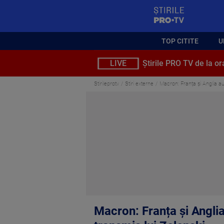
StirilePROTV
TOP CITITE
U
LIVE
Știrile PRO TV de la or
Stirileprotv
Stiri externe
Macron: Franța și Anglia au 
Macron: Franța și Anglia