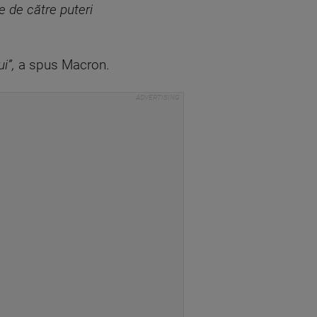
le de către puteri
i”,
a spus Macron.