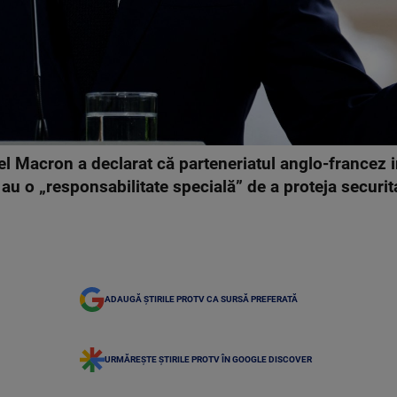
Macron a declarat că parteneriatul anglo-francez in
t au o „responsabilitate specială” de a proteja secur
ADAUGĂ ȘTIRILE PROTV CA SURSĂ PREFERATĂ
URMĂREȘTE ȘTIRILE PROTV ÎN GOOGLE DISCOVER