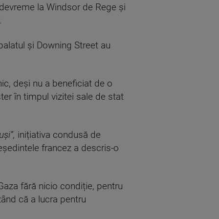
i devreme la Windsor de Rege și
.
 palatul și Downing Street au
ic, deși nu a beneficiat de o
r în timpul vizitei sale de stat
uși”,
inițiativa condusă de
reședintele francez a descris-o
Gaza fără nicio condiție, pentru
zând că a lucra pentru