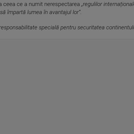
l a ceea ce a numit nerespectarea
„regulilor internaționa
să împartă lumea în avantajul lor”.
responsabilitate specială pentru securitatea continentulu