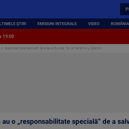
P
LTIMELE ȘTIRI
EMISIUNI INTEGRALE
VIDEO
ROMÂNIA,
a 19:00
o „responsabilitate specială” de a salva Europa. Ce i-a transmis lui Zelenski
 au o „responsabilitate specială” de a sal