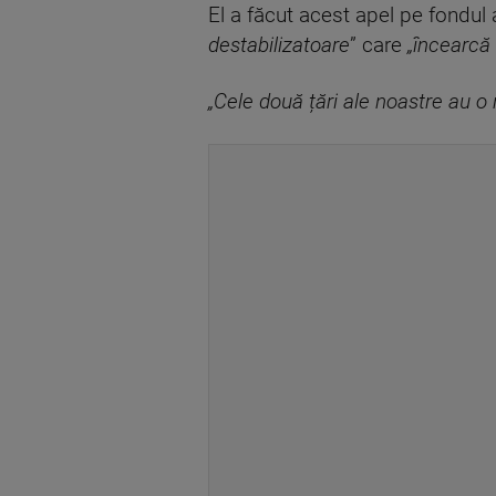
El a făcut acest apel pe fondu
destabilizatoare
” care
„încearcă 
„Cele două țări ale noastre au o 