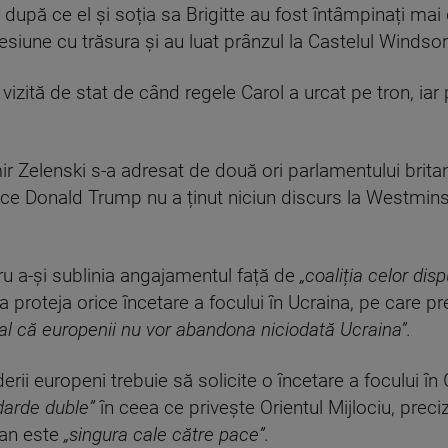
după ce el și soția sa Brigitte au fost întâmpinați ma
iune cu trăsura și au luat prânzul la Castelul Windsor
vizită de stat de când regele Carol a urcat pe tron, iar
r Zelenski s-a adresat de două ori parlamentului britan
 ce Donald Trump nu a ținut niciun discurs la Westminste
ru a-și sublinia angajamentul față de
„coaliția celor disp
a proteja orice încetare a focului în Ucraina, pe care p
l că europenii nu vor abandona niciodată Ucraina”.
rii europeni trebuie să solicite o încetare a focului în 
darde duble”
în ceea ce privește Orientul Mijlociu, preci
ian este
„singura cale către pace”.