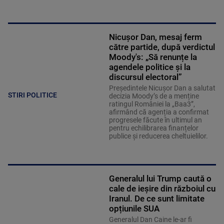
Nicușor Dan, mesaj ferm
către partide, după verdictul
Moody's: „Să renunțe la
agendele politice şi la
discursul electoral”
Președintele Nicușor Dan a salutat
STIRI POLITICE
decizia Moody’s de a menține
ratingul României la „Baa3”,
afirmând că agenția a confirmat
progresele făcute în ultimul an
pentru echilibrarea finanțelor
publice și reducerea cheltuielilor.
Generalul lui Trump caută o
cale de ieșire din războiul cu
Iranul. De ce sunt limitate
opțiunile SUA
Generalul Dan Caine le-ar fi