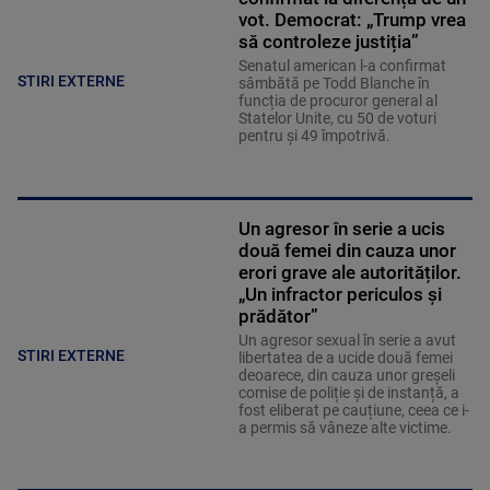
vot. Democrat: „Trump vrea
să controleze justiția”
Senatul american l-a confirmat
STIRI EXTERNE
sâmbătă pe Todd Blanche în
funcția de procuror general al
Statelor Unite, cu 50 de voturi
pentru și 49 împotrivă.
Un agresor în serie a ucis
două femei din cauza unor
erori grave ale autorităților.
„Un infractor periculos și
prădător”
Un agresor sexual în serie a avut
STIRI EXTERNE
libertatea de a ucide două femei
deoarece, din cauza unor greșeli
comise de poliție și de instanță, a
fost eliberat pe cauțiune, ceea ce i-
a permis să vâneze alte victime.