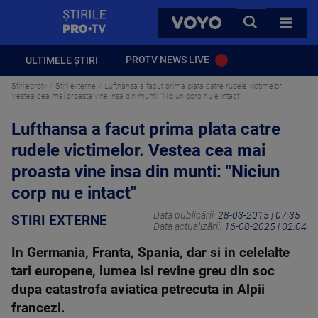
StirilePROTV
CAUTA
VOYO
TOATE 
PROTV NEWS LIVE
ULTIMELE ȘTIRI
Stirileprotv
Stiri externe
Lufthansa a facut prima plata catre rudele victimelor.
Vestea cea mai proasta vine insa din munti: "Niciun corp nu e intact"
Lufthansa a facut prima plata catre
rudele victimelor. Vestea cea mai
proasta vine insa din munti: "Niciun
corp nu e intact"
Data publicării:
28-03-2015 | 07:35
STIRI EXTERNE
Data actualizării:
16-08-2025 | 02:04
In Germania, Franta, Spania, dar si in celelalte
tari europene, lumea isi revine greu din soc
dupa catastrofa aviatica petrecuta in Alpii
francezi.