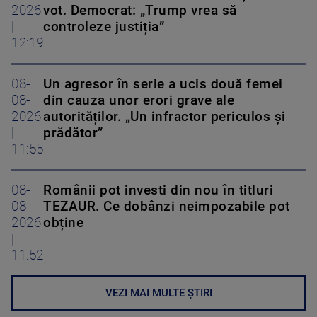
2026
vot. Democrat: „Trump vrea să
|
controleze justiția”
12:19
08-
Un agresor în serie a ucis două femei
08-
din cauza unor erori grave ale
2026
autorităților. „Un infractor periculos și
|
prădător”
11:55
08-
Românii pot investi din nou în titluri
08-
TEZAUR. Ce dobânzi neimpozabile pot
2026
obține
|
11:52
VEZI MAI MULTE ȘTIRI