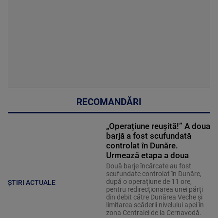
RECOMANDĂRI
„Operațiune reușită!” A doua
barjă a fost scufundată
controlat în Dunăre.
Urmează etapa a doua
Două barje încărcate au fost
scufundate controlat în Dunăre,
după o operațiune de 11 ore,
ȘTIRI ACTUALE
pentru redirecționarea unei părți
din debit către Dunărea Veche și
limitarea scăderii nivelului apei în
zona Centralei de la Cernavodă.