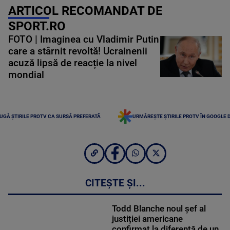
ARTICOL RECOMANDAT DE
SPORT.RO
FOTO | Imaginea cu Vladimir Putin
care a stârnit revoltă! Ucrainenii
acuză lipsă de reacție la nivel
mondial
UGĂ ȘTIRILE PROTV CA SURSĂ PREFERATĂ
URMĂREȘTE ȘTIRILE PROTV ÎN GOOGLE 
CITEȘTE ȘI...
Todd Blanche noul șef al
justiției americane
confirmat la diferență de un