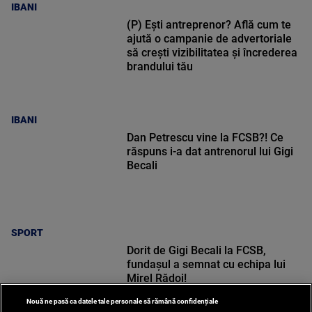
IBANI
(P) Ești antreprenor? Află cum te
ajută o campanie de advertoriale
să crești vizibilitatea și încrederea
brandului tău
IBANI
Dan Petrescu vine la FCSB?! Ce
răspuns i-a dat antrenorul lui Gigi
Becali
SPORT
Dorit de Gigi Becali la FCSB,
fundașul a semnat cu echipa lui
Mirel Rădoi!
Nouă ne pasă ca datele tale personale să rămână confidențiale