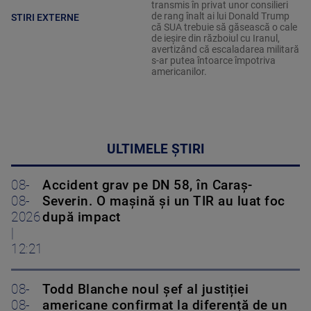
transmis în privat unor consilieri
de rang înalt ai lui Donald Trump
STIRI EXTERNE
că SUA trebuie să găsească o cale
de ieșire din războiul cu Iranul,
avertizând că escaladarea militară
s-ar putea întoarce împotriva
americanilor.
ULTIMELE ȘTIRI
08-
Accident grav pe DN 58, în Caraș-
08-
Severin. O mașină și un TIR au luat foc
2026
după impact
|
12:21
08-
Todd Blanche noul șef al justiției
08-
americane confirmat la diferență de un