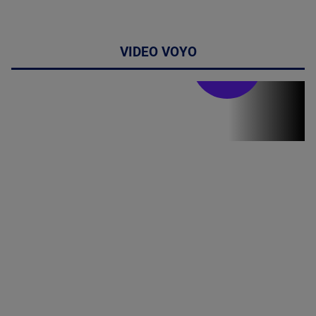
VIDEO VOYO
Stirile PRO TV
Stirile PRO
TV # 19.00 -
07 August
2026
MAI