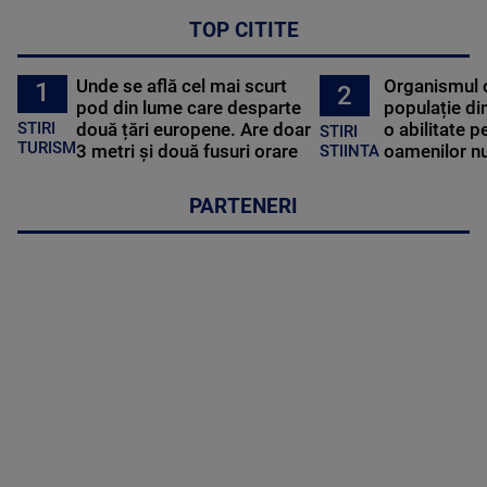
TOP CITITE
Unde se află cel mai scurt
Organismul 
1
2
pod din lume care desparte
populație di
STIRI
două țări europene. Are doar
o abilitate p
STIRI
TURISM
3 metri și două fusuri orare
oamenilor nu
STIINTA
PARTENERI