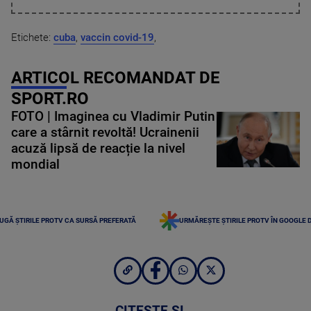
Etichete:
cuba
,
vaccin covid-19
,
ARTICOL RECOMANDAT DE
SPORT.RO
FOTO | Imaginea cu Vladimir Putin
care a stârnit revoltă! Ucrainenii
acuză lipsă de reacție la nivel
mondial
UGĂ ȘTIRILE PROTV CA SURSĂ PREFERATĂ
URMĂREȘTE ȘTIRILE PROTV ÎN GOOGLE 