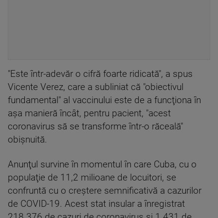
"Este într-adevăr o cifră foarte ridicată", a spus
Vicente Verez, care a subliniat că "obiectivul
fundamental" al vaccinului este de a funcţiona în
aşa manieră încât, pentru pacient, "acest
coronavirus să se transforme într-o răceală"
obişnuită.
Anunţul survine în momentul în care Cuba, cu o
populaţie de 11,2 milioane de locuitori, se
confruntă cu o creştere semnificativă a cazurilor
de COVID-19. Acest stat insular a înregistrat
218.376 de cazuri de coronavirus şi 1.431 de