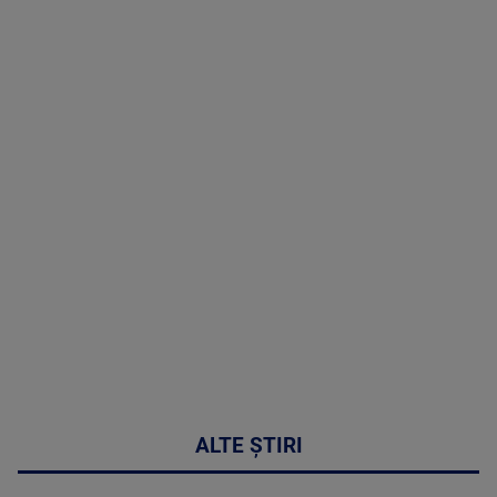
TV # 07.00 -
08 August
2026
MAI
MULTE
DETALII
02:32:45
ALTE ȘTIRI