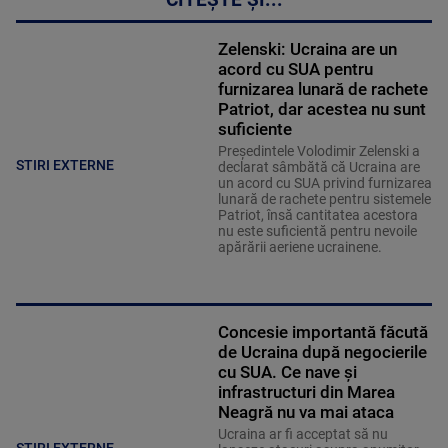
CITEȘTE ȘI...
Zelenski: Ucraina are un
acord cu SUA pentru
furnizarea lunară de rachete
Patriot, dar acestea nu sunt
suficiente
Preşedintele Volodimir Zelenski a
STIRI EXTERNE
declarat sâmbătă că Ucraina are
un acord cu SUA privind furnizarea
lunară de rachete pentru sistemele
Patriot, însă cantitatea acestora
nu este suficientă pentru nevoile
apărării aeriene ucrainene.
Concesie importantă făcută
de Ucraina după negocierile
cu SUA. Ce nave şi
infrastructuri din Marea
Neagră nu va mai ataca
Ucraina ar fi acceptat să nu
STIRI EXTERNE