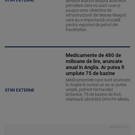
lanseze atacuri asupra anumitor
petroliere care nu sunt ruse şi
asupra unor obiective de
infrastructură din Marea Neagră
care au o importanţă crucială
pentru exportul de petrol din
Kazahstan.
Medicamente de 480 de
milioane de lire, aruncate
anual în Anglia. Ar putea fi
umplute 75 de bazine
Medicamentele care sunt aruncate
în Anglia în numai un an ar putea
umple, potrivit farmaciilor
STIRI EXTERNE
britanice, 75 de bazine de înot,
relatează sâmbătă DPA/PA Media.