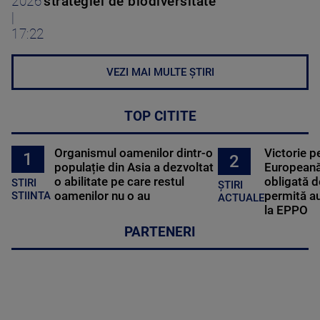
2026
strategiei de biodiversitate
|
17:22
VEZI MAI MULTE ȘTIRI
TOP CITITE
Organismul oamenilor dintr-o
Victorie p
1
2
populație din Asia a dezvoltat
Europeană
o abilitate pe care restul
obligată d
STIRI
ȘTIRI
oamenilor nu o au
permită au
STIINTA
ACTUALE
la EPPO
PARTENERI