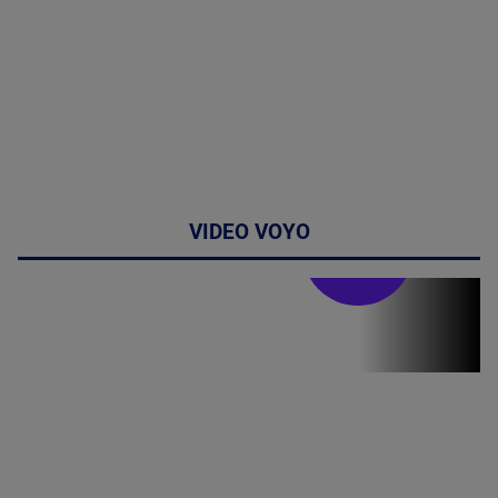
VIDEO VOYO
Stirile PRO TV
Stirile PRO