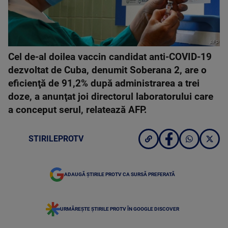
AFP
Cel de-al doilea vaccin candidat anti-COVID-19
dezvoltat de Cuba, denumit Soberana 2, are o
eficienţă de 91,2% după administrarea a trei
doze, a anunţat joi directorul laboratorului care
a conceput serul, relatează AFP.
STIRILEPROTV
ADAUGĂ ȘTIRILE PROTV CA SURSĂ PREFERATĂ
URMĂREȘTE ȘTIRILE PROTV ÎN GOOGLE DISCOVER