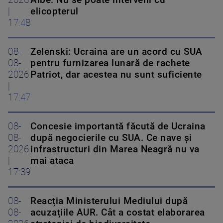
2026
Albe. Nu se poate interveni cu
|
elicopterul
17:48
08-
Zelenski: Ucraina are un acord cu SUA
08-
pentru furnizarea lunară de rachete
2026
Patriot, dar acestea nu sunt suficiente
|
17:47
08-
Concesie importantă făcută de Ucraina
08-
după negocierile cu SUA. Ce nave şi
2026
infrastructuri din Marea Neagră nu va
|
mai ataca
17:39
08-
Reacția Ministerului Mediului după
08-
acuzațiile AUR. Cât a costat elaborarea