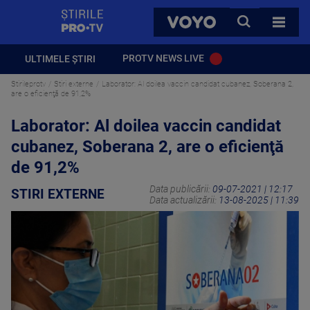
StirilePROTV
CAUTA
VOYO
TOATE 
PROTV NEWS LIVE
ULTIMELE ȘTIRI
Stirileprotv
Stiri externe
Laborator: Al doilea vaccin candidat cubanez, Soberana 2,
are o eficienţă de 91,2%
Laborator: Al doilea vaccin candidat
cubanez, Soberana 2, are o eficienţă
de 91,2%
Data publicării:
09-07-2021 | 12:17
STIRI EXTERNE
Data actualizării:
13-08-2025 | 11:39