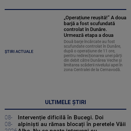
„Operațiune reușită!” A doua
barjă a fost scufundată
controlat în Dunăre.
Urmează etapa a doua
Două barje încărcate au fost
scufundate controlat în Dunăre,
după o operațiune de 11 ore,
ȘTIRI ACTUALE
pentru redirecționarea unei părți
din debit către Dunărea Veche și
limitarea scăderii nivelului apei în
zona Centralei de la Cernavodă.
ULTIMELE ȘTIRI
08-
Intervenție dificilă în Bucegi. Doi
08-
alpiniști au rămas blocați în peretele Văii