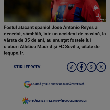
GETTY
Fostul atacant spaniol Jose Antonio Reyes a
decedat, sâmbătă, într-un accident de maşină, la
vârsta de 35 de ani, au anunţat fostele lui
cluburi Atletico Madrid şi FC Sevilla, citate de
lequpe.fr.
STIRILEPROTV
ADAUGĂ ȘTIRILE PROTV CA SURSĂ PREFERATĂ
URMĂREȘTE ȘTIRILE PROTV ÎN GOOGLE DISCOVER