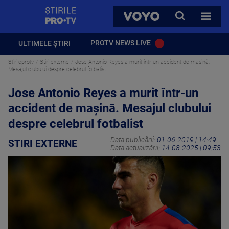
StirilePROTV
CAUTA
VOYO
TOATE 
PROTV NEWS LIVE
ULTIMELE ȘTIRI
Stirileprotv
Stiri externe
Jose Antonio Reyes a murit într-un accident de mașină.
Mesajul clubului despre celebrul fotbalist
Jose Antonio Reyes a murit într-un
accident de mașină. Mesajul clubului
despre celebrul fotbalist
Data publicării:
01-06-2019 | 14:49
STIRI EXTERNE
Data actualizării:
14-08-2025 | 09:53