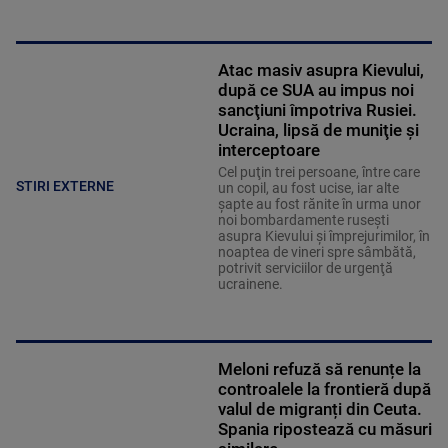
Atac masiv asupra Kievului,
după ce SUA au impus noi
sancţiuni împotriva Rusiei.
Ucraina, lipsă de muniţie şi
interceptoare
Cel puţin trei persoane, între care
STIRI EXTERNE
un copil, au fost ucise, iar alte
şapte au fost rănite în urma unor
noi bombardamente ruseşti
asupra Kievului şi împrejurimilor, în
noaptea de vineri spre sâmbătă,
potrivit serviciilor de urgenţă
ucrainene.
Meloni refuză să renunțe la
controalele la frontieră după
valul de migranți din Ceuta.
Spania ripostează cu măsuri