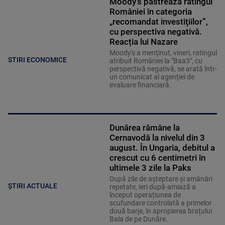
Moody’s păstrează ratingul
României în categoria
„recomandat investiţiilor”,
cu perspectiva negativă.
Reacția lui Nazare
Moody's a menţinut, vineri, ratingul
STIRI ECONOMICE
atribuit României la "Baa3", cu
perspectivă negativă, se arată într-
un comunicat al agenţiei de
evaluare financiară.
Dunărea rămâne la
Cernavodă la nivelul din 3
august. În Ungaria, debitul a
crescut cu 6 centimetri în
ultimele 3 zile la Paks
După zile de așteptare și amânări
ȘTIRI ACTUALE
repetate, ieri după-amiază a
început operațiunea de
scufundare controlată a primelor
două barje, în apropierea brațului
Bala de pe Dunăre.