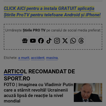
CLICK AICI pentru a instala GRATUIT aplicația
Știrile ProTV pentru telefoane Android și iPhone!
Urmărește
Știrile PRO TV
pe canalul de social media preferat:
Etichete:
a murit
,
accident
,
masina
,
ARTICOL RECOMANDAT DE
SPORT.RO
FOTO | Imaginea cu Vladimir Putin
care a stârnit revoltă! Ucrainenii
acuză lipsă de reacție la nivel
mondial