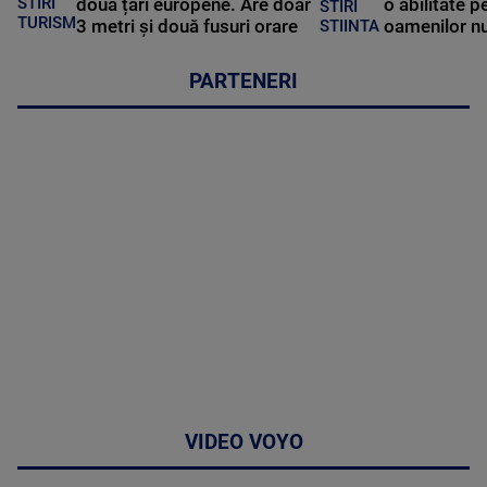
STIRI
două țări europene. Are doar
o abilitate p
STIRI
TURISM
3 metri și două fusuri orare
oamenilor nu
STIINTA
PARTENERI
VIDEO VOYO