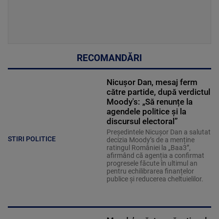
RECOMANDĂRI
Nicușor Dan, mesaj ferm
către partide, după verdictul
Moody's: „Să renunțe la
agendele politice şi la
discursul electoral”
Președintele Nicușor Dan a salutat
STIRI POLITICE
decizia Moody’s de a menține
ratingul României la „Baa3”,
afirmând că agenția a confirmat
progresele făcute în ultimul an
pentru echilibrarea finanțelor
publice și reducerea cheltuielilor.