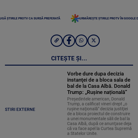
UGĂ ȘTIRILE PROTV CA SURSĂ PREFERATĂ
URMĂREȘTE ȘTIRILE PROTV ÎN GOOGLE 
CITEȘTE ȘI...
Vorbe dure dupa decizia
instanţei de a bloca sala de
bal de la Casa Albă. Donald
Trump: „Rușine națională”
Preşedintele american, Donald
Trump, a calificat vineri drept „o
ruşine naţională" decizia justiţiei
STIRI EXTERNE
de a bloca proiectul de construire
a unei monumentale săli de bal la
Casa Albă, după ce anunţase deja
că va face apel la Curtea Supremă
a Statelor Unite.