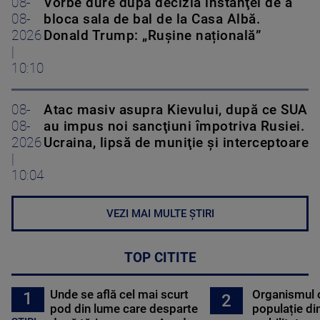
08-
Vorbe dure dupa decizia instanţei de a
08-
bloca sala de bal de la Casa Albă.
2026
Donald Trump: „Rușine națională”
|
10:10
08-
Atac masiv asupra Kievului, după ce SUA
08-
au impus noi sancţiuni împotriva Rusiei.
2026
Ucraina, lipsă de muniţie şi interceptoare
|
10:04
VEZI MAI MULTE ȘTIRI
TOP CITITE
Unde se află cel mai scurt
Organismul 
1
2
pod din lume care desparte
populație di