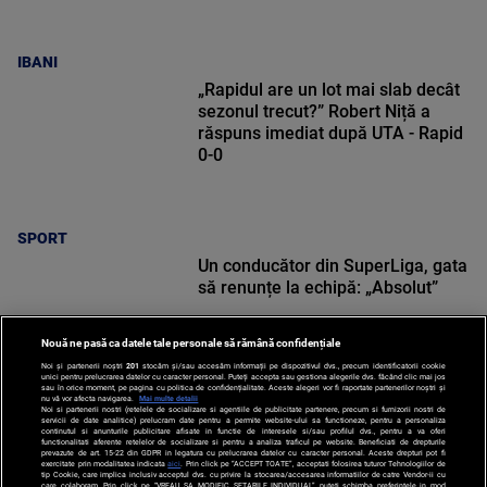
IBANI
„Rapidul are un lot mai slab decât
sezonul trecut?” Robert Niță a
răspuns imediat după UTA - Rapid
0-0
SPORT
Un conducător din SuperLiga, gata
să renunțe la echipă: „Absolut”
Nouă ne pasă ca datele tale personale să rămână confidențiale
Noi și partenerii noștri
201
stocăm și/sau accesăm informații pe dispozitivul dvs., precum identificatorii cookie
unici pentru prelucrarea datelor cu caracter personal. Puteți accepta sau gestiona alegerile dvs. făcând clic mai jos
sau în orice moment, pe pagina cu politica de confidențialitate. Aceste alegeri vor fi raportate partenerilor noștri și
nu vă vor afecta navigarea.
Mai multe detalii
Noi si partenerii nostri (retelele de socializare si agentiile de publicitate partenere, precum si furnizorii nostri de
SPORT
servicii de date analitice) prelucram date pentru a permite website-ului sa functioneze, pentru a personaliza
continutul si anunturile publicitare afisate in functie de interesele si/sau profilul dvs., pentru a va oferi
functionalitati aferente retelelor de socializare si pentru a analiza traficul pe website. Beneficiati de drepturile
prevazute de art. 15-22 din GDPR in legatura cu prelucrarea datelor cu caracter personal. Aceste drepturi pot fi
exercitate prin modalitatea indicata
aici
. Prin click pe “ACCEPT TOATE”, acceptati folosirea tuturor Tehnologiilor de
tip Cookie, care implica inclusiv acceptul dvs. cu privire la stocarea/accesarea informatiilor de catre Vendor-ii cu
care colaboram. Prin click pe “VREAU SA MODIFIC SETARILE INDIVIDUAL” puteti schimba preferintele in mod