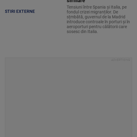
similare
Tensiuni între Spania și Italia, pe
STIRI EXTERNE
fondul crizei migranților. De
sțmbătă, guvernul de la Madrid
introduce controale în porturi și în
aeroporturi pentru călătorii care
sosesc din Italia.