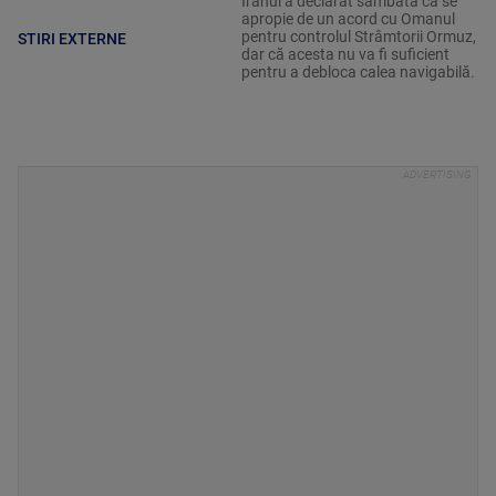
Iranul a declarat sâmbătă că se
apropie de un acord cu Omanul
pentru controlul Strâmtorii Ormuz,
STIRI EXTERNE
dar că acesta nu va fi suficient
pentru a debloca calea navigabilă.