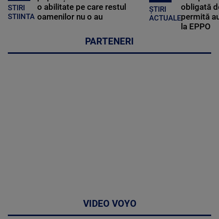
o abilitate pe care restul
obligată d
STIRI
ȘTIRI
oamenilor nu o au
permită au
STIINTA
ACTUALE
la EPPO
PARTENERI
VIDEO VOYO