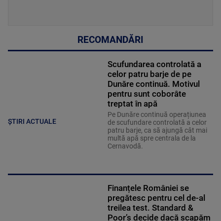
RECOMANDĂRI
Scufundarea controlată a
celor patru barje de pe
Dunăre continuă. Motivul
pentru sunt coborâte
treptat în apă
Pe Dunăre continuă operațiunea
ȘTIRI ACTUALE
de scufundare controlată a celor
patru barje, ca să ajungă cât mai
multă apă spre centrala de la
Cernavodă.
Finanțele României se
pregătesc pentru cel de-al
treilea test. Standard &
Poor’s decide dacă scapăm