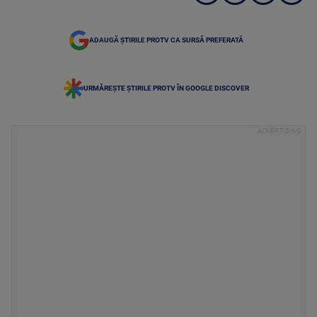
ADAUGĂ ȘTIRILE PROTV CA SURSĂ PREFERATĂ
URMĂREȘTE ȘTIRILE PROTV ÎN GOOGLE DISCOVER