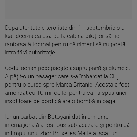
După atentatele teroriste din 11 septembrie s-a
luat decizia ca uşa de la cabina piloţilor să fie
ranforsată tocmai pentru că nimeni să nu poată
intra fără autorizaţie.
Codul aerian pedepseşte asupru până şi glumele.
A păţit-o un pasager care s-a îmbarcat la Cluj
pentru o cursă spre Marea Britanie. Acesta a fost
amendat cu 10 mii de lei pentru că i-a spus unei
însoţitoare de bord că are o bombă în bagaj.
Iar un bărbat din Botoşani dat în urmărire
internaţională a fost pus sub acuzare şi pentru că
în timpul unui zbor Bruxelles Malta a iscat un