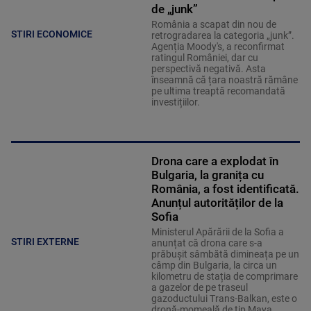
de „junk”
România a scapat din nou de
STIRI ECONOMICE
retrogradarea la categoria „junk”.
Agenția Moody's, a reconfirmat
ratingul României, dar cu
perspectivă negativă. Asta
înseamnă că țara noastră rămâne
pe ultima treaptă recomandată
investițiilor.
Drona care a explodat în
Bulgaria, la granița cu
România, a fost identificată.
Anunțul autorităților de la
Sofia
Ministerul Apărării de la Sofia a
STIRI EXTERNE
anunțat că drona care s-a
prăbușit sâmbătă dimineața pe un
câmp din Bulgaria, la circa un
kilometru de stația de comprimare
a gazelor de pe traseul
gazoductului Trans-Balkan, este o
dronă-momeală de tip Maya.