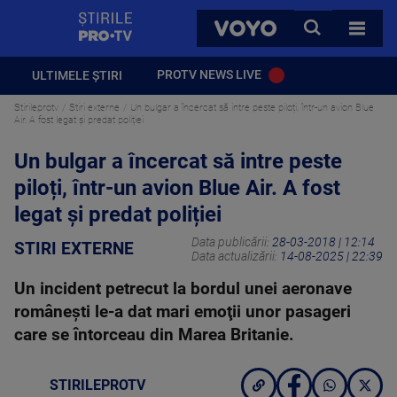
StirilePROTV
CAUTA
VOYO
TOATE 
PROTV NEWS LIVE
ULTIMELE ȘTIRI
Stirileprotv
Stiri externe
Un bulgar a încercat să intre peste piloți, într-un avion Blue
Air. A fost legat și predat poliției
Un bulgar a încercat să intre peste
piloți, într-un avion Blue Air. A fost
legat și predat poliției
Data publicării:
28-03-2018 | 12:14
STIRI EXTERNE
Data actualizării:
14-08-2025 | 22:39
Un incident petrecut la bordul unei aeronave
româneşti le-a dat mari emoţii unor pasageri
care se întorceau din Marea Britanie.
STIRILEPROTV