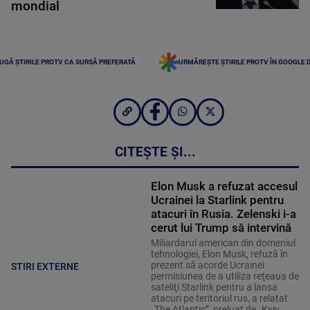
mondial
UGĂ ȘTIRILE PROTV CA SURSĂ PREFERATĂ
URMĂREȘTE ȘTIRILE PROTV ÎN GOOGLE 
CITEȘTE ȘI...
Elon Musk a refuzat accesul
Ucrainei la Starlink pentru
atacuri în Rusia. Zelenski i-a
cerut lui Trump să intervină
Miliardarul american din domeniul
tehnologiei, Elon Musk, refuză în
prezent să acorde Ucrainei
STIRI EXTERNE
permisiunea de a utiliza reţeaua de
sateliţi Starlink pentru a lansa
atacuri pe teritoriul rus, a relatat
„The Atlantic”, preluat de „Kyiv