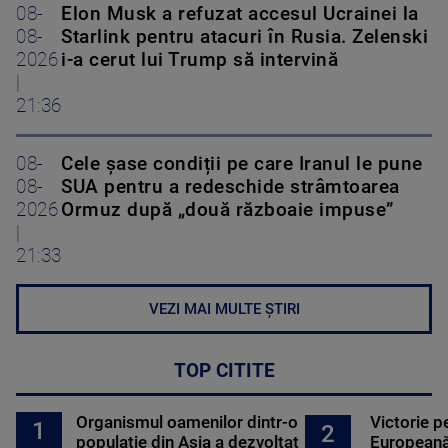
08-
Elon Musk a refuzat accesul Ucrainei la
08-
Starlink pentru atacuri în Rusia. Zelenski
2026
i-a cerut lui Trump să intervină
|
21:36
08-
Cele șase condiții pe care Iranul le pune
08-
SUA pentru a redeschide strâmtoarea
2026
Ormuz după „două războaie impuse”
|
21:33
VEZI MAI MULTE ȘTIRI
TOP CITITE
Organismul oamenilor dintr-o
Victorie p
1
2
populație din Asia a dezvoltat
Europeană