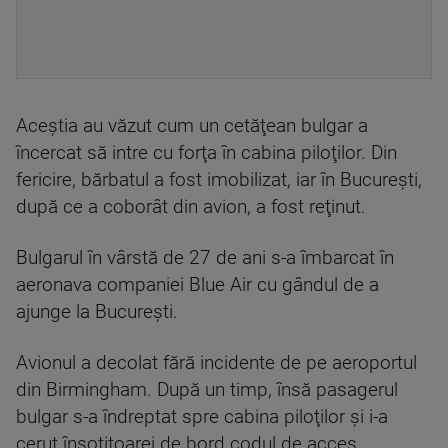
Aceştia au văzut cum un cetăţean bulgar a
încercat să intre cu forţa în cabina piloţilor. Din
fericire, bărbatul a fost imobilizat, iar în Bucureşti,
după ce a coborât din avion, a fost reţinut.
Bulgarul în vârstă de 27 de ani s-a îmbarcat în
aeronava companiei Blue Air cu gândul de a
ajunge la Bucureşti.
Avionul a decolat fără incidente de pe aeroportul
din Birmingham. După un timp, însă pasagerul
bulgar s-a îndreptat spre cabina piloţilor şi i-a
cerut însoţitoarei de bord codul de acces.