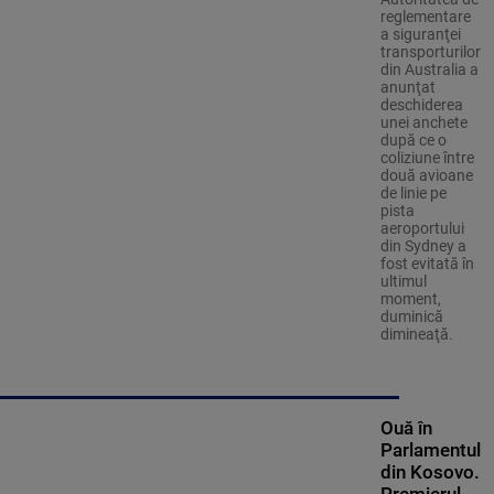
reglementare
a siguranţei
transporturilor
din Australia a
anunţat
deschiderea
unei anchete
după ce o
coliziune între
două avioane
de linie pe
pista
aeroportului
din Sydney a
fost evitată în
ultimul
moment,
duminică
dimineaţă.
Ouă în
Parlamentul
din Kosovo.