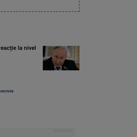
eacție la nivel
DISCOVER