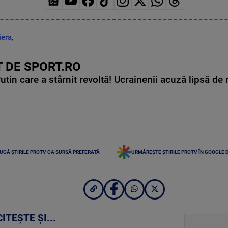
iera
,
 DE SPORT.RO
in care a stârnit revoltă! Ucrainenii acuză lipsă de r
UGĂ ȘTIRILE PROTV CA SURSĂ PREFERATĂ
URMĂREȘTE ȘTIRILE PROTV ÎN GOOGLE 
CITEȘTE ȘI...