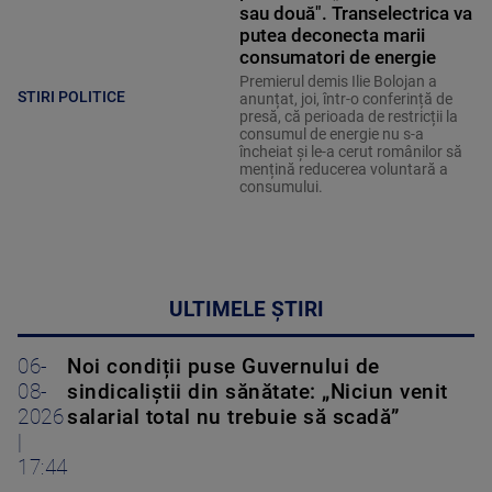
sau două". Transelectrica va
putea deconecta marii
consumatori de energie
Premierul demis Ilie Bolojan a
STIRI POLITICE
anunțat, joi, într-o conferință de
presă, că perioada de restricții la
consumul de energie nu s-a
încheiat și le-a cerut românilor să
mențină reducerea voluntară a
consumului.
ULTIMELE ȘTIRI
06-
Noi condiții puse Guvernului de
08-
sindicaliștii din sănătate: „Niciun venit
2026
salarial total nu trebuie să scadă”
|
17:44