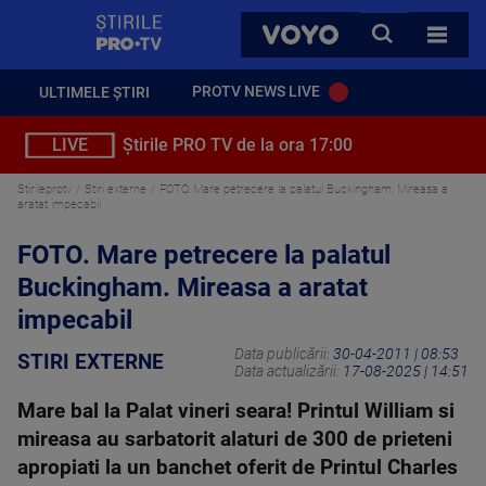
StirilePROTV
CAUTA
VOYO
TOATE 
PROTV NEWS LIVE
ULTIMELE ȘTIRI
LIVE
Știrile PRO TV de la ora 17:00
Stirileprotv
Stiri externe
FOTO. Mare petrecere la palatul Buckingham. Mireasa a
aratat impecabil
FOTO. Mare petrecere la palatul
Buckingham. Mireasa a aratat
impecabil
Data publicării:
30-04-2011 | 08:53
STIRI EXTERNE
Data actualizării:
17-08-2025 | 14:51
Mare bal la Palat vineri seara! Printul William si
mireasa au sarbatorit alaturi de 300 de prieteni
apropiati la un banchet oferit de Printul Charles