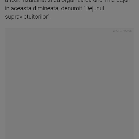
a fost insarcinat si cu organizarea unui mic-dejun
in aceasta dimineata, denumit "Dejunul
supravietuitorilor".