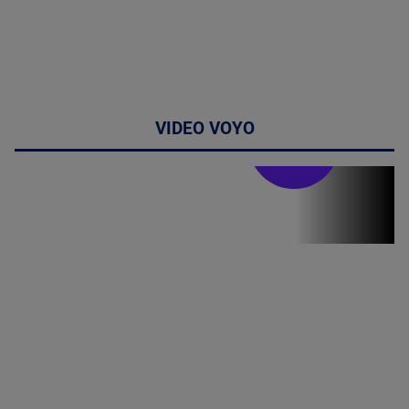
VIDEO VOYO
Stirile PRO TV
Stirile PRO
TV # 13.00 -
06 August