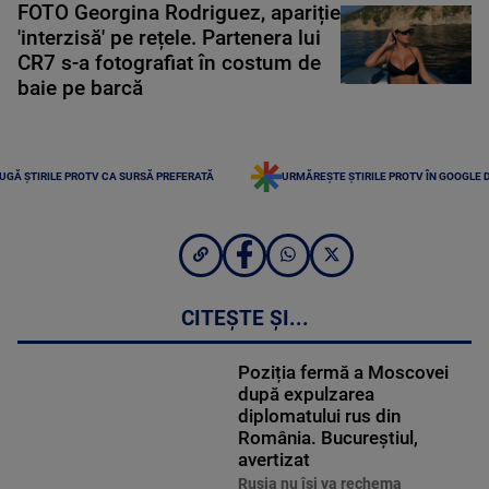
FOTO Georgina Rodriguez, apariție
'interzisă' pe rețele. Partenera lui
CR7 s-a fotografiat în costum de
baie pe barcă
UGĂ ȘTIRILE PROTV CA SURSĂ PREFERATĂ
URMĂREȘTE ȘTIRILE PROTV ÎN GOOGLE 
CITEȘTE ȘI...
Poziția fermă a Moscovei
după expulzarea
diplomatului rus din
România. Bucureștiul,
avertizat
Rusia nu îşi va rechema