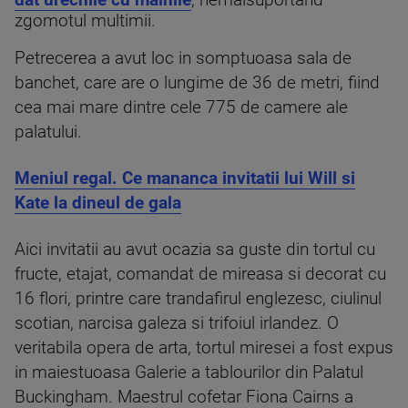
dat urechile cu mainile
, nemaisuportand
zgomotul multimii.
Petrecerea a avut loc in somptuoasa sala de
banchet, care are o lungime de 36 de metri, fiind
cea mai mare dintre cele 775 de camere ale
palatului.
Meniul regal. Ce mananca invitatii lui Will si
Kate la dineul de gala
Aici invitatii au avut ocazia sa guste din tortul cu
fructe, etajat, comandat de mireasa si decorat cu
16 flori, printre care trandafirul englezesc, ciulinul
scotian, narcisa galeza si trifoiul irlandez. O
veritabila opera de arta, tortul miresei a fost expus
in maiestuoasa Galerie a tablourilor din Palatul
Buckingham. Maestrul cofetar Fiona Cairns a