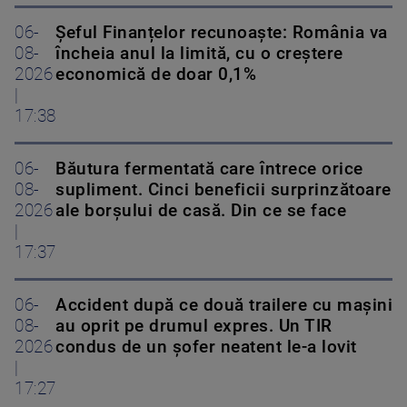
06-
Șeful Finanțelor recunoaște: România va
08-
încheia anul la limită, cu o creștere
2026
economică de doar 0,1%
|
17:38
06-
Băutura fermentată care întrece orice
08-
supliment. Cinci beneficii surprinzătoare
2026
ale borșului de casă. Din ce se face
|
17:37
06-
Accident după ce două trailere cu mașini
08-
au oprit pe drumul expres. Un TIR
2026
condus de un șofer neatent le-a lovit
|
17:27