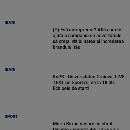
IBANI
(P) Ești antreprenor? Află cum te
ajută o campanie de advertoriale
să crești vizibilitatea și încrederea
brandului tău
IBANI
KuPS - Universitatea Craiova, LIVE
TEXT pe Sport.ro, de la 18:00.
Echipele de start!
SPORT
Marin Barbu despre celebrul
Dinamo - Foresta 4-5: ”Să vă zic