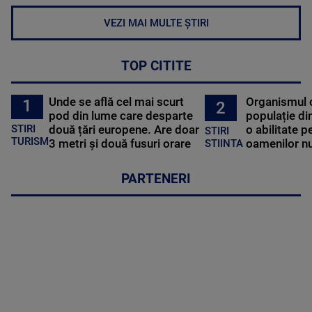
VEZI MAI MULTE ȘTIRI
TOP CITITE
Unde se află cel mai scurt
Organismul 
1
2
pod din lume care desparte
populație di
STIRI
două țări europene. Are doar
o abilitate p
STIRI
TURISM
3 metri și două fusuri orare
oamenilor nu
STIINTA
PARTENERI