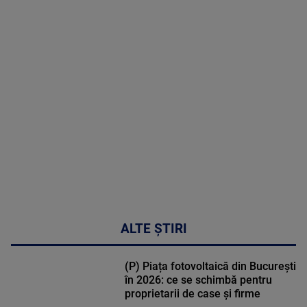
2026
MAI
MULTE
DETALII
49:04
ALTE ȘTIRI
(P) Piața fotovoltaică din București
în 2026: ce se schimbă pentru
proprietarii de case și firme