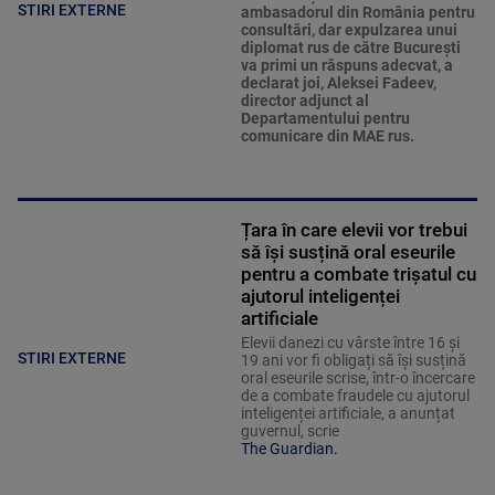
STIRI EXTERNE
ambasadorul din România pentru
consultări, dar expulzarea unui
diplomat rus de către Bucureşti
va primi un răspuns adecvat, a
declarat joi, Aleksei Fadeev,
director adjunct al
Departamentului pentru
comunicare din MAE rus.
Țara în care elevii vor trebui
să își susțină oral eseurile
pentru a combate trișatul cu
ajutorul inteligenței
artificiale
Elevii danezi cu vârste între 16 și
STIRI EXTERNE
19 ani vor fi obligați să își susțină
oral eseurile scrise, într-o încercare
de a combate fraudele cu ajutorul
inteligenței artificiale, a anunțat
guvernul, scrie
The Guardian.