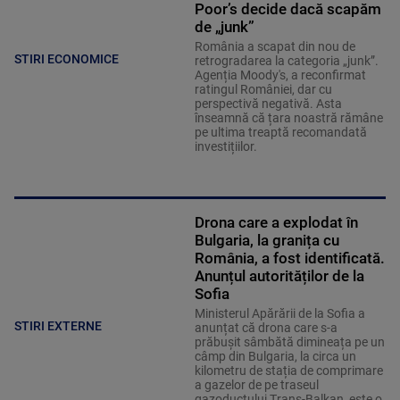
Poor’s decide dacă scapăm
de „junk”
România a scapat din nou de
STIRI ECONOMICE
retrogradarea la categoria „junk”.
Agenția Moody's, a reconfirmat
ratingul României, dar cu
perspectivă negativă. Asta
înseamnă că țara noastră rămâne
pe ultima treaptă recomandată
investițiilor.
Drona care a explodat în
Bulgaria, la granița cu
România, a fost identificată.
Anunțul autorităților de la
Sofia
Ministerul Apărării de la Sofia a
STIRI EXTERNE
anunțat că drona care s-a
prăbușit sâmbătă dimineața pe un
câmp din Bulgaria, la circa un
kilometru de stația de comprimare
a gazelor de pe traseul
gazoductului Trans-Balkan, este o