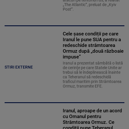
atacuri pe teritoriul rus, a relatat
„The Atlantic”, preluat de „Kyiv
Post”.
Cele șase condiții pe care
Iranul le pune SUA pentru a
redeschide strâmtoarea
Ormuz după „două războaie
impuse”
Iranul a prezentat sâmbătă o listă
STIRI EXTERNE
de cerinţe pe care Statele Unite ar
trebui să le îndeplinească înainte
ca Teheranul să redeschidă
traficul maritim prin Strâmtoarea
Ormuz, transmite EFE.
Iranul, aproape de un acord
cu Omanul pentru
Strâmtoarea Ormuz. Ce
condiții pune Teheranul