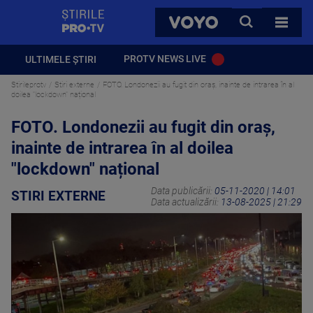
StirilePROTV
CAUTA
VOYO
TOATE 
PROTV NEWS LIVE
ULTIMELE ȘTIRI
Stirileprotv
Stiri externe
FOTO. Londonezii au fugit din oraș, inainte de intrarea în al
doilea "lockdown" național
FOTO. Londonezii au fugit din oraș,
inainte de intrarea în al doilea
"lockdown" național
Data publicării:
05-11-2020 | 14:01
STIRI EXTERNE
Data actualizării:
13-08-2025 | 21:29