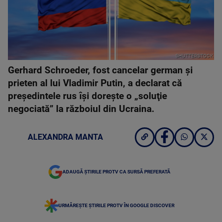
SHUTTERSTOCK
Gerhard Schroeder, fost cancelar german şi
prieten al lui Vladimir Putin, a declarat că
preşedintele rus îşi doreşte o „soluţie
negociată” la războiul din Ucraina.
ALEXANDRA MANTA
ADAUGĂ ȘTIRILE PROTV CA SURSĂ PREFERATĂ
URMĂREȘTE ȘTIRILE PROTV ÎN GOOGLE DISCOVER