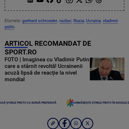
Etichete:
gerhard schroeder
,
razboi
,
Rusia
,
Ucraina
,
vladimir
putin
,
ARTICOL RECOMANDAT DE
SPORT.RO
FOTO | Imaginea cu Vladimir Putin
care a stârnit revoltă! Ucrainenii
acuză lipsă de reacție la nivel
mondial
UGĂ ȘTIRILE PROTV CA SURSĂ PREFERATĂ
URMĂREȘTE ȘTIRILE PROTV ÎN GOOGLE 