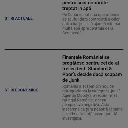
pentru sunt coborâte
treptat în apă
Pe Dunăre continuă operațiunea
ȘTIRI ACTUALE
de scufundare controlată a celor
patru barje, ca să ajungă cât mai
multă apă spre centrala de la
Cernavodă.
Finanțele României se
pregătesc pentru cel de-al
treilea test. Standard &
Poor’s decide dacă scapăm
de „junk”
România a scapat din nou de
STIRI ECONOMICE
retrogradarea la categoria „junk”.
Agenția Moody's, a reconfirmat
ratingul României, dar cu
perspectivă negativă. Asta
înseamnă că țara noastră rămâne
pe ultima treaptă recomandată
investițiilor.