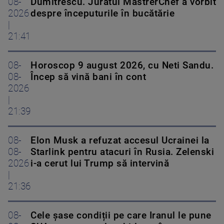
08-
Dumitrescu. Juratul MastrerChef a vorbit
2026
despre începuturile în bucătărie
|
21:41
08-
Horoscop 9 august 2026, cu Neti Sandu.
08-
Încep să vină bani în cont
2026
|
21:39
08-
Elon Musk a refuzat accesul Ucrainei la
08-
Starlink pentru atacuri în Rusia. Zelenski
2026
i-a cerut lui Trump să intervină
|
21:36
08-
Cele șase condiții pe care Iranul le pune