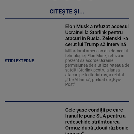
CITEȘTE ȘI...
Elon Musk a refuzat accesul
Ucrainei la Starlink pentru
atacuri în Rusia. Zelenski i-a
cerut lui Trump să intervină
Miliardarul american din domeniul
tehnologiei, Elon Musk, refuză în
prezent să acorde Ucrainei
STIRI EXTERNE
permisiunea de a utiliza reţeaua de
sateliţi Starlink pentru a lansa
atacuri pe teritoriul rus, a relatat
„The Atlantic”, preluat de „Kyiv
Post”.
Cele șase condiții pe care
Iranul le pune SUA pentru a
redeschide strâmtoarea
Ormuz după „două războaie
impuse”