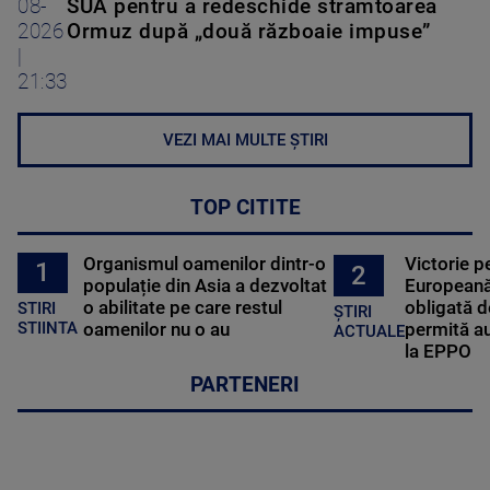
08-
SUA pentru a redeschide strâmtoarea
2026
Ormuz după „două războaie impuse”
|
21:33
VEZI MAI MULTE ȘTIRI
TOP CITITE
Organismul oamenilor dintr-o
Victorie p
1
2
populație din Asia a dezvoltat
Europeană
o abilitate pe care restul
obligată d
STIRI
ȘTIRI
oamenilor nu o au
permită au
STIINTA
ACTUALE
la EPPO
PARTENERI