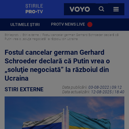
StirilePROTV
CAUTA
VOYO
TOATE 
PROTV NEWS LIVE
ULTIMELE ȘTIRI
Stirileprotv
Stiri externe
Fostul cancelar german Gerhard Schroeder declară că
Putin vrea o „soluţie negociată” la războiul din Ucraina
Fostul cancelar german Gerhard
Schroeder declară că Putin vrea o
„soluţie negociată” la războiul din
Ucraina
Data publicării:
03-08-2022 | 09:12
STIRI EXTERNE
Data actualizării:
12-08-2025 | 18:40