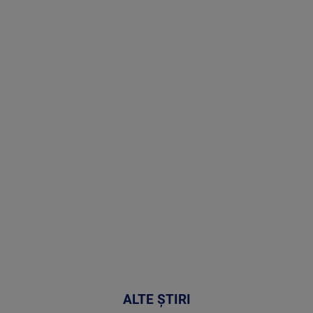
Stirile PRO
TV # 19.00 -
8 August
2026
MAI
MULTE
DETALII
30:33
ALTE ȘTIRI