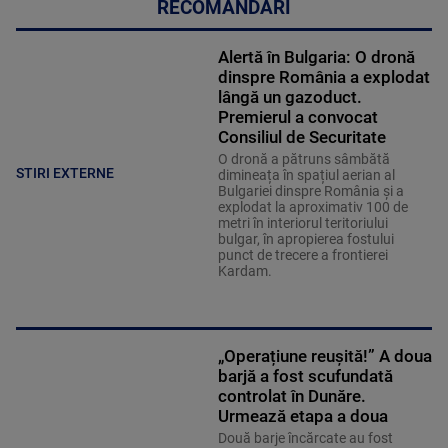
RECOMANDĂRI
Alertă în Bulgaria: O dronă
dinspre România a explodat
lângă un gazoduct.
Premierul a convocat
Consiliul de Securitate
O dronă a pătruns sâmbătă
STIRI EXTERNE
dimineața în spațiul aerian al
Bulgariei dinspre România și a
explodat la aproximativ 100 de
metri în interiorul teritoriului
bulgar, în apropierea fostului
punct de trecere a frontierei
Kardam.
„Operațiune reușită!” A doua
barjă a fost scufundată
controlat în Dunăre.
Urmează etapa a doua
Două barje încărcate au fost