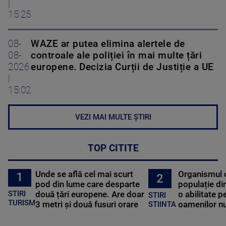
|
15:25
08-
WAZE ar putea elimina alertele de
08-
controale ale poliției în mai multe țări
2026
europene. Decizia Curții de Justiție a UE
|
15:02
VEZI MAI MULTE ȘTIRI
TOP CITITE
Unde se află cel mai scurt
Organismul 
1
2
pod din lume care desparte
populație di
STIRI
două țări europene. Are doar
o abilitate p
STIRI
TURISM
3 metri și două fusuri orare
oamenilor nu
STIINTA