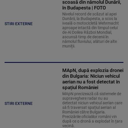
scoasă din nămolul Dunării,
în Budapesta | FOTO
Nivelul record de scăzut al apei
Dunării, la Budapesta, a scos la
iveală o motocicletă Wehrmacht
STIRI EXTERNE
aproape intactă din timpul celui
de-Al Doilea Război Mondial,
ascunsă timp de decenii în
nămolul fluviului, alături de alte
muniții.
MApN, după explozia dronei
din Bulgaria: Niciun vehicul
aerian nu a fost detectat în
spațiul României
MApN precizează că sistemele de
supraveghere radar nu au
detectat niciun vehicul aerian care
STIRI EXTERNE
să fi traversat spațiul aerian al
României către Bulgaria.
Precizările oficialilor români vin
după ce o dronă a explodat în țara
vecină.