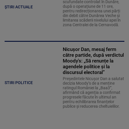
scufundate controlat în Dunăre,
după o operațiune de 11 ore,
ȘTIRI ACTUALE
pentru redirecționarea unei părți
din debit către Dunărea Veche și
limitarea scăderii nivelului apei în
zona Centralei de la Cernavodă.
Nicușor Dan, mesaj ferm
către partide, după verdictul
Moody's: „Să renunțe la
agendele politice şi la
discursul electoral”
Președintele Nicușor Dan a salutat
STIRI POLITICE
decizia Moody’s de a menține
ratingul României la „Baa3”,
afirmând că agenția a confirmat
progresele făcute în ultimul an
pentru echilibrarea finanțelor
publice și reducerea cheltuielilor.