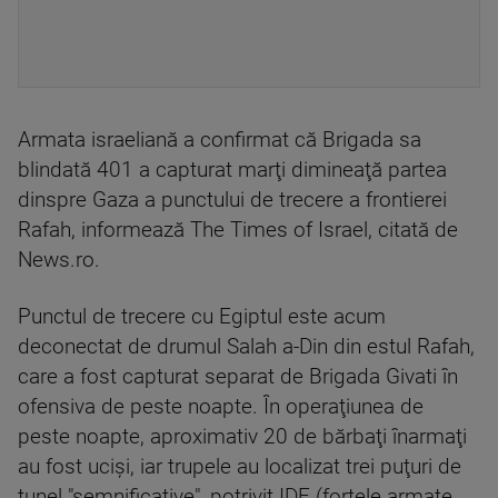
Armata israeliană a confirmat că Brigada sa
blindată 401 a capturat marţi dimineaţă partea
dinspre Gaza a punctului de trecere a frontierei
Rafah, informează The Times of Israel, citată de
News.ro.
Punctul de trecere cu Egiptul este acum
deconectat de drumul Salah a-Din din estul Rafah,
care a fost capturat separat de Brigada Givati în
ofensiva de peste noapte. În operaţiunea de
peste noapte, aproximativ 20 de bărbaţi înarmaţi
au fost ucişi, iar trupele au localizat trei puţuri de
tunel "semnificative", potrivit IDF (forţele armate