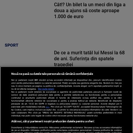
Cât!? Un bilet la un meci din liga a
doua a ajuns să coste aproape
1.000 de euro
SPORT
De ce a murit tatăl lui Messi la 68
de ani. Suferința din spatele
tragediei
Nouă ne pasă ca datele tale personale să rămână confidențiale
Noi și partenerii noștri
201
stocăm și/sau accesăm informații pe dispozitivul dvs., precum identificatorii cookie
unici pentru prelucrarea datelor cu caracter personal. Puteți accepta sau gestiona alegerile dvs. făcând clic mai jos
sau în orice moment, pe pagina cu politica de confidențialitate. Aceste alegeri vor fi raportate partenerilor noștri și
nu vă vor afecta navigarea.
Mai multe detalii
Noi si partenerii nostri (retelele de socializare si agentiile de publicitate partenere, precum si furnizorii nostri de
SPORT
servicii de date analitice) prelucram date pentru a permite website-ului sa functioneze, pentru a personaliza
continutul si anunturile publicitare afisate in functie de interesele si/sau profilul dvs., pentru a va oferi
functionalitati aferente retelelor de socializare si pentru a analiza traficul pe website. Beneficiati de drepturile
prevazute de art. 15-22 din GDPR in legatura cu prelucrarea datelor cu caracter personal. Aceste drepturi pot fi
exercitate prin modalitatea indicata
aici
. Prin click pe “ACCEPT TOATE”, acceptati folosirea tuturor Tehnologiilor de
tip Cookie, care implica inclusiv acceptul dvs. cu privire la stocarea/accesarea informatiilor de catre Vendor-ii cu
care colaboram. Prin click pe “VREAU SA MODIFIC SETARILE INDIVIDUAL” puteti schimba preferintele in mod
individual, mai putin cele legate de cookie strict necesare pentru functionarea website-ului.
Atât noi, cât și partenerii noștri prelucrăm datele pentru a oferi:
Dezvoltarea și îmbunătățirea serviciilor. Măsurarea performanței reclamelor. Stocarea și/sau accesarea informațiilor
de pe un dispozitiv. Utilizarea profilurilor pentru selectarea conținutului personalizat. Crearea profilurilor de conținut
personalizat. Utilizarea profilurilor pentru selectarea publicității personalizate. Crearea profilurilor pentru publicitate