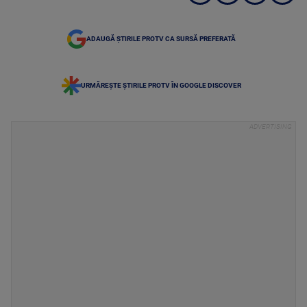
ADAUGĂ ȘTIRILE PROTV CA SURSĂ PREFERATĂ
URMĂREȘTE ȘTIRILE PROTV ÎN GOOGLE DISCOVER