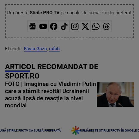
Urmărește
Știrile PRO TV
pe canalul de social media preferat:
Etichete:
Fâșia Gaza
,
rafah
,
ARTICOL RECOMANDAT DE
SPORT.RO
FOTO | Imaginea cu Vladimir Putin
care a stârnit revoltă! Ucrainenii
acuză lipsă de reacție la nivel
mondial
UGĂ ȘTIRILE PROTV CA SURSĂ PREFERATĂ
URMĂREȘTE ȘTIRILE PROTV ÎN GOOGLE 