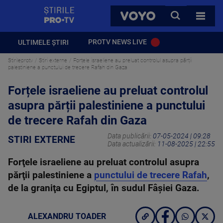
StirilePROTV
CAUTA
VOYO
TOATE 
PROTV NEWS LIVE
ULTIMELE ȘTIRI
Stirileprotv
Stiri externe
Forțele israeliene au preluat controlul asupra părții
palestiniene a punctului de trecere Rafah din Gaza
Forțele israeliene au preluat controlul
asupra părții palestiniene a punctului
de trecere Rafah din Gaza
Data publicării:
07-05-2024 | 09:28
STIRI EXTERNE
Data actualizării:
11-08-2025 | 22:55
Forţele israeliene au preluat controlul asupra
părţii palestiniene a
punctului de trecere Rafah
,
de la graniţa cu Egiptul, în sudul Fâşiei Gaza.
ALEXANDRU TOADER