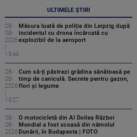
ULTIMELE ȘTIRI
08-
Măsura luată de poliția din Leipzig după
08-
incidentul cu drona încărcată cu
2026
explozibil de la aeroport
|
15:44
08-
Cum să-ți păstrezi grădina sănătoasă pe
08-
timp de caniculă. Secrete pentru gazon,
2026
flori și legume
|
15:27
08-
O motocicletă din Al Doilea Război
08-
Mondial a fost scoasă din nămolul
2026
Dunării, în Budapesta | FOTO