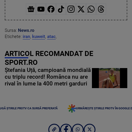
Sursa:
News.ro
Etichete:
iran
,
kuweit
,
atac
,
ARTICOL RECOMANDAT DE
SPORT.RO
Ștefania Uță, campioană mondială
cu triplu record! Românca nu are
rival în lume la 400 metri garduri
UGĂ ȘTIRILE PROTV CA SURSĂ PREFERATĂ
URMĂREȘTE ȘTIRILE PROTV ÎN GOOGLE 