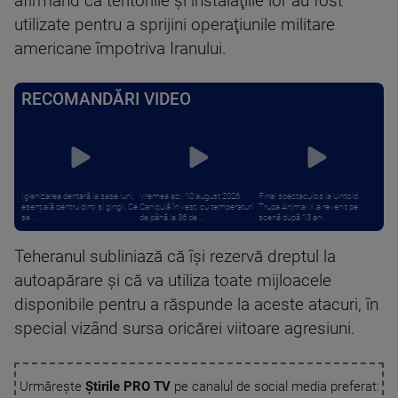
afirmând că teritoriile şi instalaţiile lor au fost
utilizate pentru a sprijini operaţiunile militare
americane împotriva Iranului.
RECOMANDĂRI VIDEO
Igienizarea dentară la șase luni,
Vremea azi, 10 august 2026.
Final spectaculos la Untold.
esențială pentru dinți și gingii. Ce
Caniculă în vest, cu temperaturi
Trupa Animal X a revenit pe
se ...
de până la 36 de ...
scenă după 13 ani
Teheranul subliniază că îşi rezervă dreptul la
autoapărare şi că va utiliza toate mijloacele
disponibile pentru a răspunde la aceste atacuri, în
special vizând sursa oricărei viitoare agresiuni.
Urmărește
Știrile PRO TV
pe canalul de social media preferat: