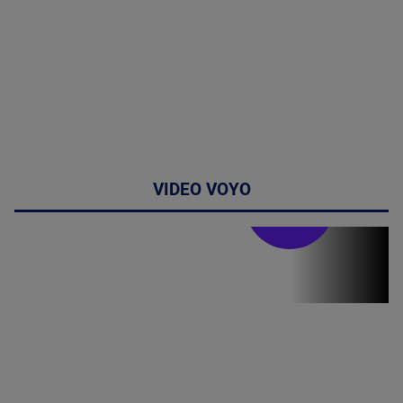
VIDEO VOYO
Stirile PRO TV
Stirile PRO