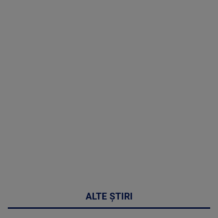
TV # 19.00 -
09 August
2026
MAI
MULTE
DETALII
31:15
ALTE ȘTIRI