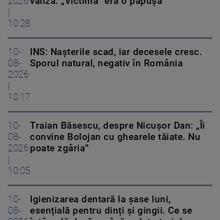
2026
valiză. „Victima” era o păpușă
|
10:28
10-
INS: Nașterile scad, iar decesele cresc.
08-
Sporul natural, negativ în România
2026
|
10:17
10-
Traian Băsescu, despre Nicușor Dan: „Îi
08-
convine Bolojan cu ghearele tăiate. Nu
2026
poate zgâria”
|
10:05
10-
Igienizarea dentară la șase luni,
08-
esențială pentru dinți și gingii. Ce se