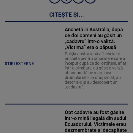
CITEȘTE ȘI...
Anchetă în Australia, după
ce doi oameni au găsit un
„cadavru” într-o valiză.
„Victima” era o păpușă
Poliţia australiană a încheiat o
anchetă pentru omucidere care a
început după ce doi cetăţeni, aflaţi
STIRI EXTERNE
într-o plimbare, au găsit o valiză
abandonată pe marginea
drumului într-un oraş izolat, au
deschis-o şi au descoperit un
„cadavru”.
Opt cadavre au fost găsite
într-o mină ilegală din sudul
Ecuadorului. Victimele erau
dezmembrate și decapitate