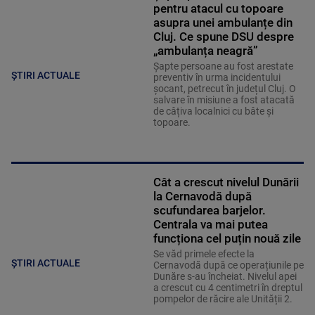
pentru atacul cu topoare
asupra unei ambulanțe din
Cluj. Ce spune DSU despre
„ambulanța neagră”
Șapte persoane au fost arestate
ȘTIRI ACTUALE
preventiv în urma incidentului
șocant, petrecut în județul Cluj. O
salvare în misiune a fost atacată
de câțiva localnici cu bâte și
topoare.
Cât a crescut nivelul Dunării
la Cernavodă după
scufundarea barjelor.
Centrala va mai putea
funcționa cel puțin nouă zile
Se văd primele efecte la
ȘTIRI ACTUALE
Cernavodă după ce operațiunile pe
Dunăre s-au încheiat. Nivelul apei
a crescut cu 4 centimetri în dreptul
pompelor de răcire ale Unității 2.