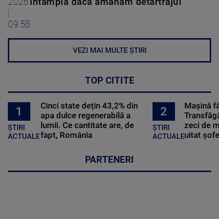
2026
întâmplă dacă amânăm detartrajul
|
09:58
VEZI MAI MULTE ȘTIRI
TOP CITITE
Cinci state dețin 43,2% din
Mașină f
2
1
apa dulce regenerabilă a
Transfăgă
lumii. Ce cantitate are, de
zeci de m
ȘTIRI
ȘTIRI
fapt, România
uitat șof
ACTUALE
ACTUALE
PARTENERI