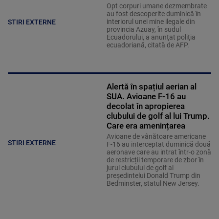
Opt corpuri umane dezmembrate
au fost descoperite duminică în
interiorul unei mine ilegale din
STIRI EXTERNE
provincia Azuay, în sudul
Ecuadorului, a anunţat poliţia
ecuadoriană, citată de AFP.
Alertă în spațiul aerian al
SUA. Avioane F-16 au
decolat în apropierea
clubului de golf al lui Trump.
Care era amenințarea
Avioane de vânătoare americane
STIRI EXTERNE
F-16 au interceptat duminică două
aeronave care au intrat într-o zonă
de restricții temporare de zbor în
jurul clubului de golf al
președintelui Donald Trump din
Bedminster, statul New Jersey.