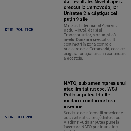
dat rezultate. Nivelul apei a
crescut la Cernavodă, iar
Unitatea 2 a câștigat cel
puțin 9 zile
Ministrul interimar al Apărării,
STIRI POLITICE
Radu Miruţă, dar şi al
Transporturilor, a anunţat că
nivelul Dunării a crescut cu 8
centimetri în zona centralei
nucleare de la Cernavodă, ceea ce
asigură funcţionarea în continuare
a acesteia.
NATO, sub amenințarea unui
atac limitat rusesc. WSJ:
Putin ar putea trimite
militari în uniforme fără
însemne
Serviciile de informații americane
STIRI EXTERNE
au avertizat că președintele rus
Vladimir Putin ar putea pune la
încercare NATO printr-un atac