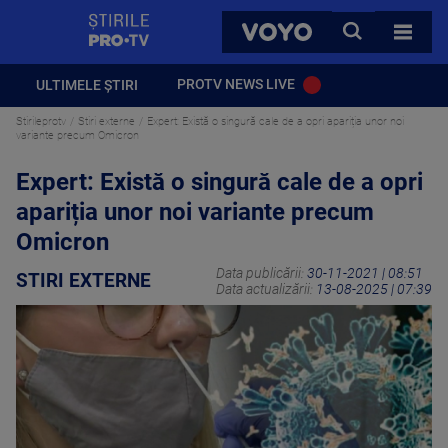
StirilePROTV
CAUTA
VOYO
TOATE 
PROTV NEWS LIVE
ULTIMELE ȘTIRI
Stirileprotv
Stiri externe
Expert: Există o singură cale de a opri apariția unor noi
variante precum Omicron
Expert: Există o singură cale de a opri
apariția unor noi variante precum
Omicron
Data publicării:
30-11-2021 | 08:51
STIRI EXTERNE
Data actualizării:
13-08-2025 | 07:39