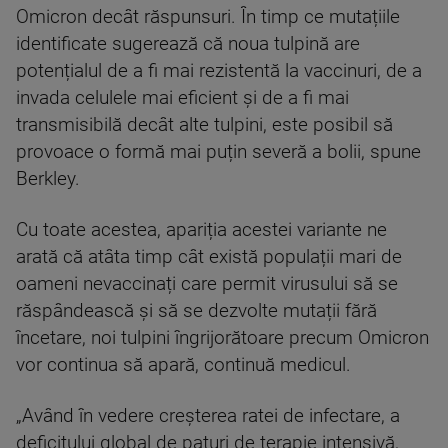
Omicron decât răspunsuri. În timp ce mutațiile
identificate sugerează că noua tulpină are
potențialul de a fi mai rezistentă la vaccinuri, de a
invada celulele mai eficient și de a fi mai
transmisibilă decât alte tulpini, este posibil să
provoace o formă mai puțin severă a bolii, spune
Berkley.
Cu toate acestea, apariția acestei variante ne
arată că atâta timp cât există populații mari de
oameni nevaccinați care permit virusului să se
răspândească și să se dezvolte mutații fără
încetare, noi tulpini îngrijorătoare precum Omicron
vor continua să apară, continuă medicul.
„Având în vedere creșterea ratei de infectare, a
deficitului global de paturi de terapie intensivă,