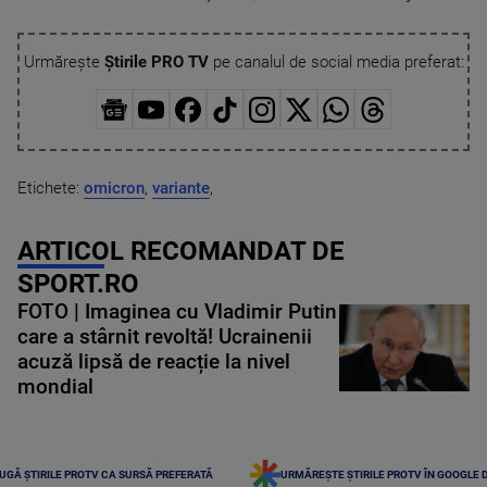
Urmărește
Știrile PRO TV
pe canalul de social media preferat:
Etichete:
omicron
,
variante
,
ARTICOL RECOMANDAT DE
SPORT.RO
FOTO | Imaginea cu Vladimir Putin
care a stârnit revoltă! Ucrainenii
acuză lipsă de reacție la nivel
mondial
UGĂ ȘTIRILE PROTV CA SURSĂ PREFERATĂ
URMĂREȘTE ȘTIRILE PROTV ÎN GOOGLE 