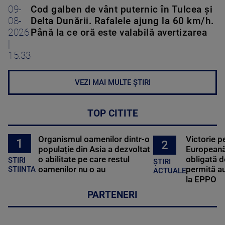
09-
Cod galben de vânt puternic în Tulcea și
08-
Delta Dunării. Rafalele ajung la 60 km/h.
2026
Până la ce oră este valabilă avertizarea
|
15:33
VEZI MAI MULTE ȘTIRI
TOP CITITE
Organismul oamenilor dintr-o
Victorie p
1
2
populație din Asia a dezvoltat
Europeană
o abilitate pe care restul
obligată d
STIRI
ȘTIRI
oamenilor nu o au
permită au
STIINTA
ACTUALE
la EPPO
PARTENERI