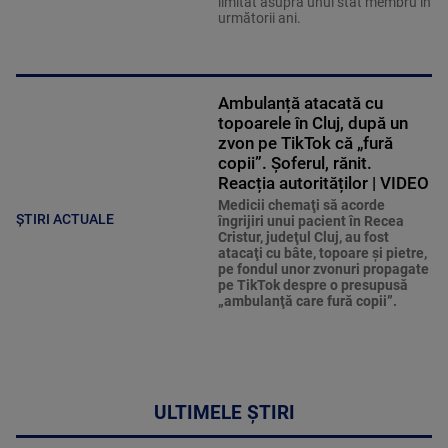
limitat asupra unui stat membru în
următorii ani.
Ambulanță atacată cu
topoarele în Cluj, după un
zvon pe TikTok că „fură
copii”. Șoferul, rănit.
Reacția autorităților | VIDEO
Medicii chemaţi să acorde
ȘTIRI ACTUALE
îngrijiri unui pacient în Recea
Cristur, judeţul Cluj, au fost
atacaţi cu bâte, topoare şi pietre,
pe fondul unor zvonuri propagate
pe TikTok despre o presupusă
„ambulanţă care fură copii”.
ULTIMELE ȘTIRI