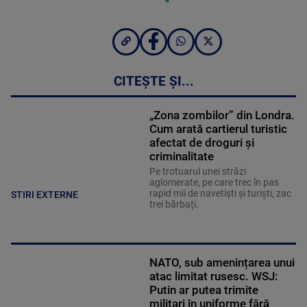
CITEȘTE ȘI...
„Zona zombilor” din Londra.
Cum arată cartierul turistic
afectat de droguri și
criminalitate
Pe trotuarul unei străzi
aglomerate, pe care trec în pas
rapid mii de navetiști și turiști, zac
STIRI EXTERNE
trei bărbați.
NATO, sub amenințarea unui
atac limitat rusesc. WSJ:
Putin ar putea trimite
militari în uniforme fără