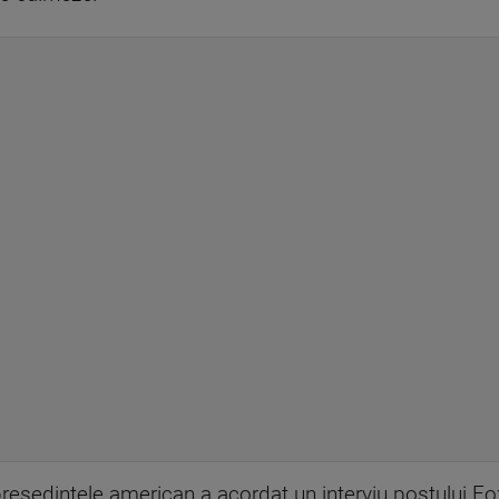
 președintele american a acordat un interviu postului F