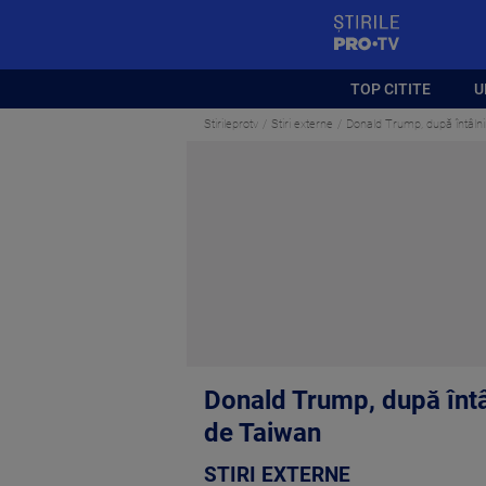
StirilePROTV
TOP CITITE
U
Stirileprotv
Stiri externe
Donald Trump, după întâlnir
Donald Trump, după întâl
de Taiwan
STIRI EXTERNE