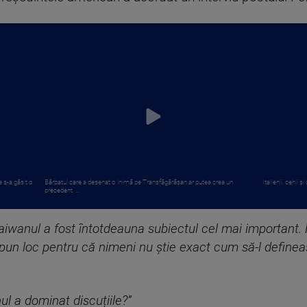
 s-a găsit o
Bărbatul care a desenat o inimă pe Transfăgărășan ar putea crea un
Italienii, cehii 
precedent. ...
aiwanul a fost întotdeauna subiectul cel mai important. Nu
spun loc pentru că nimeni nu știe exact cum să-l definea
ul a dominat discuțiile?”