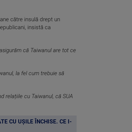
ane către insulă drept un
epublicani, insistă ca
asigurăm că Taiwanul are tot ce
iwanul, la fel cum trebuie să
ind relațiile cu Taiwanul, că SUA
E CU UȘILE ÎNCHISE. CE I-