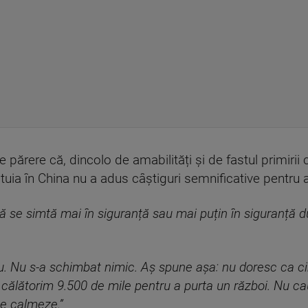
e părere că, dincolo de amabilități și de fastul primirii 
tuia în China nu a adus câștiguri semnificative pentru 
să se simtă mai în siguranță sau mai puțin în siguranță du
utru. Nu s-a schimbat nimic. Aș spune așa: nu doresc ca c
ă călătorim 9.500 de mile pentru a purta un război. Nu ca
se calmeze.”