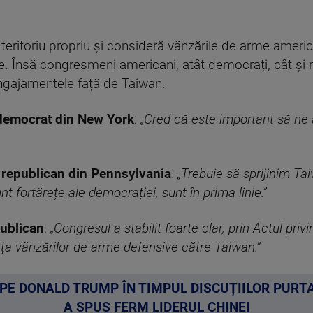
teritoriu propriu și consideră vânzările de arme americ
e. Însă congresmeni americani, atât democrați, cât și r
ngajamentele față de Taiwan.
emocrat din New York
:
„Cred că este important să ne 
 republican din Pennsylvania
: „Trebuie să sprijinim Ta
t fortărețe ale democrației, sunt în prima linie.”
ublican
:
„Congresul a stabilit foarte clar, prin Actul priv
nța vânzărilor de arme defensive către Taiwan.”
 PE DONALD TRUMP ÎN TIMPUL DISCUȚIILOR PURTAT
A SPUS FERM LIDERUL CHINEI