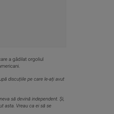
care a gâdilat orgoliul
americani.
pă discuțiile pe care le-ați avut
ineva să devină independent. Și,
ut asta. Vreau ca ei să se