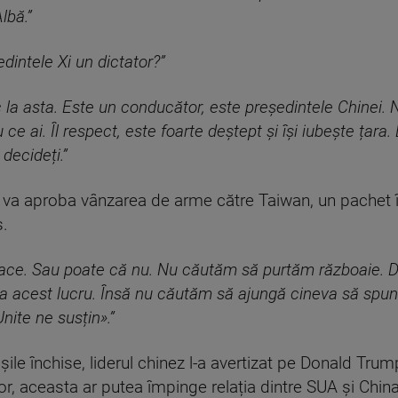
lbă.”
edintele Xi un dictator?”
la asta. Este un conducător, este președintele Chinei. 
ce ai. Îl respect, este foarte deștept și își iubește țara
decideți.”
va aproba vânzarea de arme către Taiwan, un pachet î
s.
 face. Sau poate că nu. Nu căutăm să purtăm războaie.
ta acest lucru. Însă nu căutăm să ajungă cineva să spu
nite ne susțin».”
 ușile închise, liderul chinez l-a avertizat pe Donald T
, aceasta ar putea împinge relația dintre SUA și China 