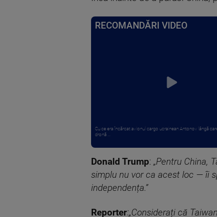
RECOMANDĂRI VIDEO
Cu ce era încărcat avionul cargo ucrainean Antonov lângă care
dronă ...
Donald Trump
:
„Pentru China, T
simplu nu vor ca acest loc — îi 
independența.”
Reporter
:„Considerați că Taiwan