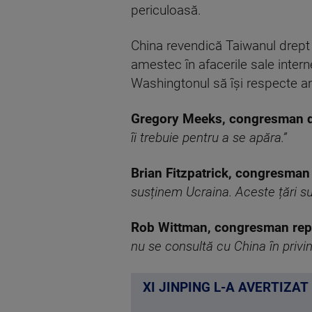
periculoasă.
China revendică Taiwanul drept 
amestec în afacerile sale intern
Washingtonul să își respecte a
Gregory Meeks, congresman d
îi trebuie pentru a se apăra.”
Brian Fitzpatrick, congresman
susținem Ucraina. Aceste țări sun
Rob Wittman, congresman rep
nu se consultă cu China în privi
XI JINPING L-A AVERTIZAT