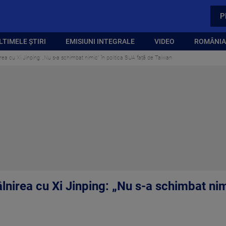
P
LTIMELE ȘTIRI
EMISIUNI INTEGRALE
VIDEO
ROMÂNIA,
ea cu Xi Jinping: „Nu s-a schimbat nimic” în politica SUA față de Taiwan
nirea cu Xi Jinping: „Nu s-a schimbat nim