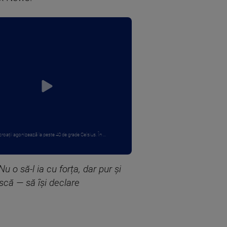
și croații agonizează la peste 40 de grade Celsius. În ...
 o să-l ia cu forța, dar pur și
scă — să își declare