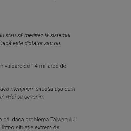
Nu stau să meditez la sistemul
. Dacă este dictator sau nu,
n valoare de 14 miliarde de
 Dacă menținem situația așa cum
nă: «Hai să devenim
rump că, dacă problema Taiwanului
într-o situație extrem de