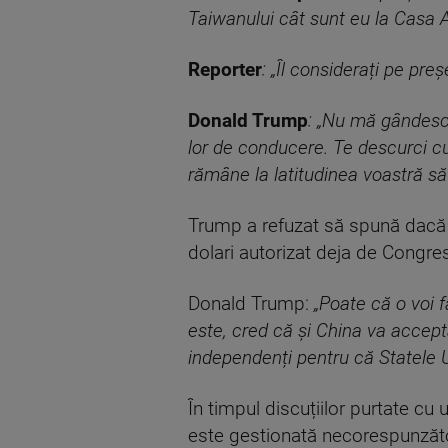
Taiwanului cât sunt eu la Casa A
Reporter
: „Îl considerați pe preș
Donald Trump
: „Nu mă gândesc 
lor de conducere. Te descurci cu 
rămâne la latitudinea voastră să 
Trump a refuzat să spună dacă 
dolari autorizat deja de Congre
Donald Trump:
„Poate că o voi
este, cred că și China va accep
independenți pentru că Statele U
În timpul discuțiilor purtate cu
este gestionată necorespunzător