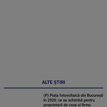
2026
MAI
MULTE
DETALII
30:33
ALTE ȘTIRI
(P) Piața fotovoltaică din București
în 2026: ce se schimbă pentru
proprietarii de case și firme