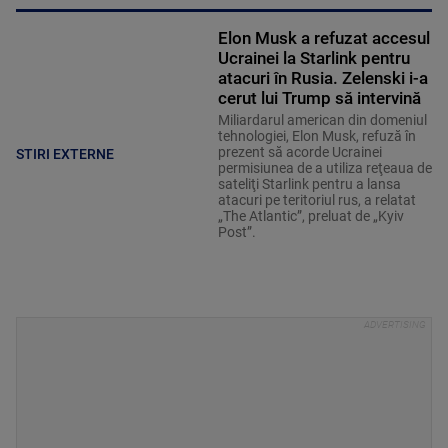
Elon Musk a refuzat accesul
Ucrainei la Starlink pentru
atacuri în Rusia. Zelenski i-a
cerut lui Trump să intervină
Miliardarul american din domeniul
tehnologiei, Elon Musk, refuză în
prezent să acorde Ucrainei
STIRI EXTERNE
permisiunea de a utiliza reţeaua de
sateliţi Starlink pentru a lansa
atacuri pe teritoriul rus, a relatat
„The Atlantic”, preluat de „Kyiv
Post”.