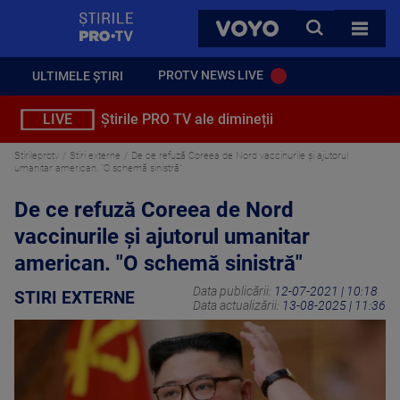
StirilePROTV
CAUTA
VOYO
TOATE 
PROTV NEWS LIVE
ULTIMELE ȘTIRI
LIVE
Știrile PRO TV ale dimineții
Stirileprotv
Stiri externe
De ce refuză Coreea de Nord vaccinurile și ajutorul
umanitar american. "O schemă sinistră"
De ce refuză Coreea de Nord
vaccinurile și ajutorul umanitar
american. "O schemă sinistră"
Data publicării:
12-07-2021 | 10:18
STIRI EXTERNE
Data actualizării:
13-08-2025 | 11:36