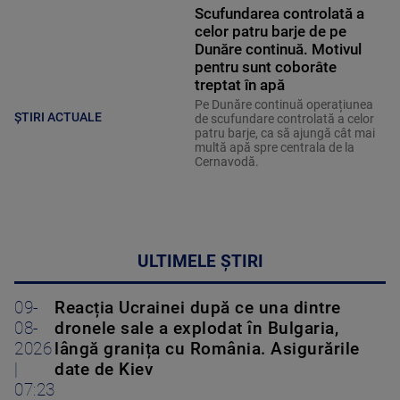
Scufundarea controlată a
celor patru barje de pe
Dunăre continuă. Motivul
pentru sunt coborâte
treptat în apă
Pe Dunăre continuă operațiunea
ȘTIRI ACTUALE
de scufundare controlată a celor
patru barje, ca să ajungă cât mai
multă apă spre centrala de la
Cernavodă.
ULTIMELE ȘTIRI
09-
Reacția Ucrainei după ce una dintre
08-
dronele sale a explodat în Bulgaria,
2026
lângă granița cu România. Asigurările
|
date de Kiev
07:23