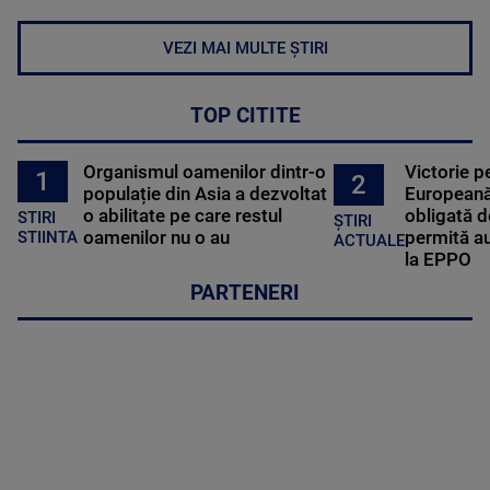
VEZI MAI MULTE ȘTIRI
TOP CITITE
Organismul oamenilor dintr-o
Victorie p
1
2
populație din Asia a dezvoltat
Europeană
o abilitate pe care restul
obligată d
STIRI
ȘTIRI
oamenilor nu o au
permită au
STIINTA
ACTUALE
la EPPO
PARTENERI