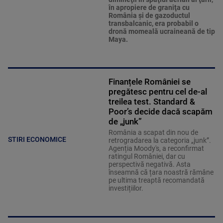
în apropiere de graniţa cu
România şi de gazoductul
transbalcanic, era probabil o
dronă momeală ucraineană de tip
Maya.
Finanțele României se
pregătesc pentru cel de-al
treilea test. Standard &
Poor’s decide dacă scapăm
de „junk”
România a scapat din nou de
STIRI ECONOMICE
retrogradarea la categoria „junk”.
Agenția Moody's, a reconfirmat
ratingul României, dar cu
perspectivă negativă. Asta
înseamnă că țara noastră rămâne
pe ultima treaptă recomandată
investițiilor.