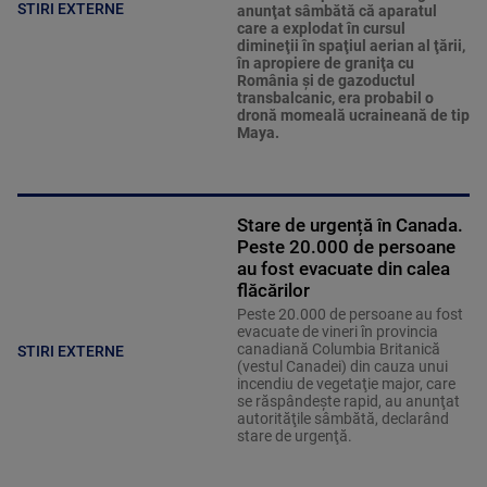
STIRI EXTERNE
anunţat sâmbătă că aparatul
care a explodat în cursul
dimineţii în spaţiul aerian al ţării,
în apropiere de graniţa cu
România şi de gazoductul
transbalcanic, era probabil o
dronă momeală ucraineană de tip
Maya.
Stare de urgență în Canada.
Peste 20.000 de persoane
au fost evacuate din calea
flăcărilor
Peste 20.000 de persoane au fost
evacuate de vineri în provincia
canadiană Columbia Britanică
STIRI EXTERNE
(vestul Canadei) din cauza unui
incendiu de vegetaţie major, care
se răspândeşte rapid, au anunţat
autorităţile sâmbătă, declarând
stare de urgenţă.