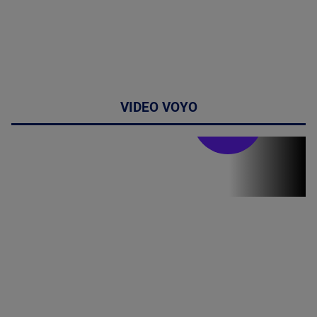
VIDEO VOYO
Stirile PRO TV
Stirile PRO
TV # 19.00 -
8 August