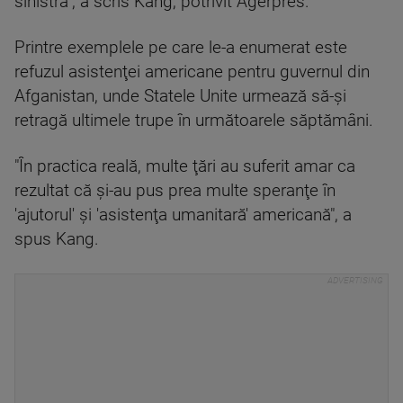
sinistră", a scris Kang, potrivit Agerpres.
Printre exemplele pe care le-a enumerat este
refuzul asistenţei americane pentru guvernul din
Afganistan, unde Statele Unite urmează să-şi
retragă ultimele trupe în următoarele săptămâni.
"În practica reală, multe ţări au suferit amar ca
rezultat că şi-au pus prea multe speranţe în
'ajutorul' şi 'asistenţa umanitară' americană", a
spus Kang.