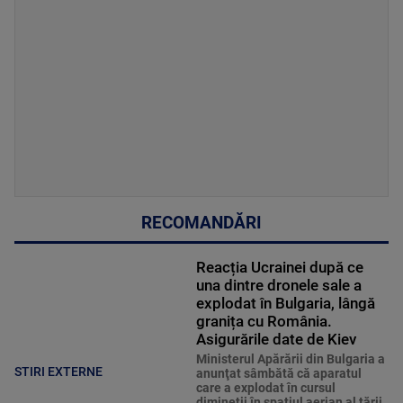
RECOMANDĂRI
Reacția Ucrainei după ce
una dintre dronele sale a
explodat în Bulgaria, lângă
granița cu România.
Asigurările date de Kiev
Ministerul Apărării din Bulgaria a
STIRI EXTERNE
anunţat sâmbătă că aparatul
care a explodat în cursul
dimineţii în spaţiul aerian al ţării,